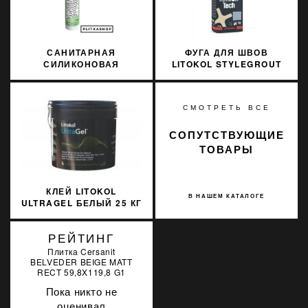
САНИТАРНАЯ
ФУГА ДЛЯ ШВОВ
СИЛИКОНОВАЯ
LITOKOL STYLEGROUT
ЗАТИРКА SOPRO
TECH SGTCHGRY30063
SILICON 038 310МЛ
3 КГ GREY 3 СЕРЫЙ
СМОТРЕТЬ ВСЕ
СОПУТСТВУЮЩИЕ
ТОВАРЫ
КЛЕЙ LITOKOL
В НАШЕМ КАТАЛОГЕ
ULTRAGEL БЕЛЫЙ 25 КГ
D1TE ULTGB0025
РЕЙТИНГ
Плитка Cersanit
BELVEDER BEIGE MATT
RECT 59,8X119,8 G1
Пока никто не
оценивал