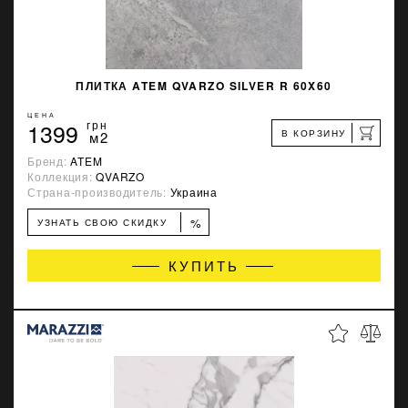
ПЛИТКА ATEM QVARZO SILVER R 60X60
ЦЕНА
1399
грн
В КОРЗИНУ
м2
Бренд:
ATEM
Коллекция:
QVARZO
Страна-производитель:
Украина
%
УЗНАТЬ СВОЮ СКИДКУ
КУПИТЬ