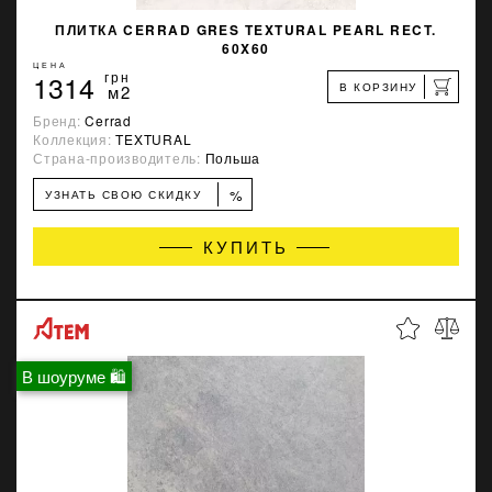
ПЛИТКА CERRAD GRES TEXTURAL PEARL RECT.
60X60
ЦЕНА
1314
грн
В КОРЗИНУ
м2
Бренд:
Cerrad
Коллекция:
TEXTURAL
Страна-производитель:
Польша
%
УЗНАТЬ СВОЮ СКИДКУ
КУПИТЬ
В шоуруме 🛍