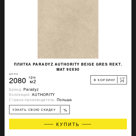
ПЛИТКА PARADYZ AUTHORITY BEIGE GRES REKT.
MAT 90X90
ЦЕНА
2080
грн
В КОРЗИНУ
м2
Бренд:
Paradyz
Коллекция:
AUTHORITY
Страна-производитель:
Польша
%
УЗНАТЬ СВОЮ СКИДКУ
КУПИТЬ