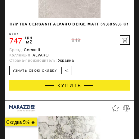
ПЛИТКА CERSANIT ALVARO BEIGE MATT 59,8X59,8 G1
ЦЕНА
747
грн
849
м2
Бренд:
Cersanit
Коллекция:
ALVARO
Страна-производитель:
Украина
%
УЗНАТЬ СВОЮ СКИДКУ
КУПИТЬ
Скидка 5% 🔥