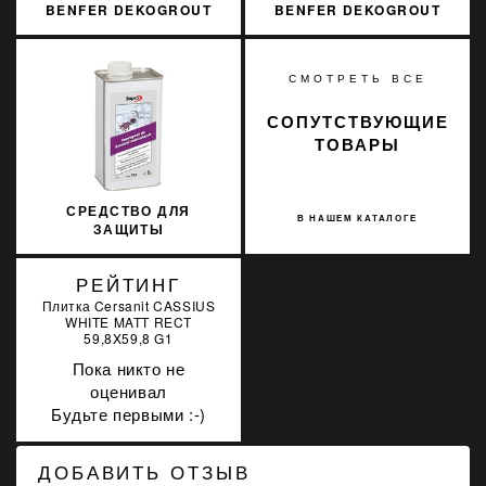
BENFER DEKOGROUT
BENFER DEKOGROUT
EPOXY 60 DUSTY GREY
EPOXY 30 SAND BEIGE 3
3 КГ
КГ
СМОТРЕТЬ ВСЕ
СОПУТСТВУЮЩИЕ
ТОВАРЫ
СРЕДСТВО ДЛЯ
В НАШЕМ КАТАЛОГЕ
ЗАЩИТЫ
ИСКУССТВЕННОГО И
НАТУРАЛЬНОГО КАМНЯ
РЕЙТИНГ
SOPRO MNP 704/1 1Л
Плитка Cersanit CASSIUS
WHITE MATT RECT
59,8X59,8 G1
Пока никто не
оценивал
Будьте первыми :-)
ДОБАВИТЬ ОТЗЫВ