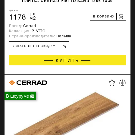
ПЛИТКА CERRAD PIATTO SAND 1306 7X30
ЦЕНА
1178
грн
В КОРЗИНУ
м2
Бренд:
Cerrad
Коллекция:
PIATTO
Страна-производитель:
Польша
%
УЗНАТЬ СВОЮ СКИДКУ
КУПИТЬ
В шоуруме 🛍