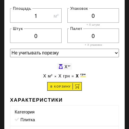
Площадь
Упаковок
м²
+ X штуки
Штук
Палет
+ X
упаковок
X
кг
грн
X
м² ×
X
грн =
X
В КОРЗИНУ
ХАРАКТЕРИСТИКИ
Категория
Плитка