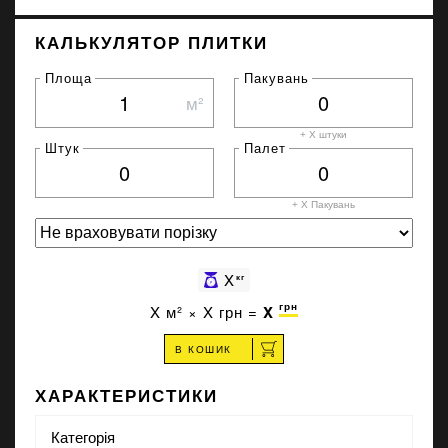
КАЛЬКУЛЯТОР ПЛИТКИ
Площа
Пакувань
м²
+ X штуки
Штук
Палет
+ X
Пакувань
X
кг
грн
X
м² ×
X
грн =
X
В КОШИК
ХАРАКТЕРИСТИКИ
Категорія