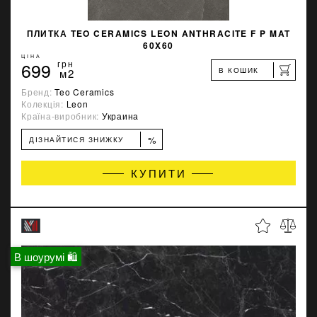
ПЛИТКА TEO CERAMICS LEON ANTHRACITE F P MAT
60X60
ЦІНА
699
грн
В КОШИК
м2
Бренд:
Teo Ceramics
Колекція:
Leon
Країна-виробник:
Украина
%
ДІЗНАЙТИСЯ ЗНИЖКУ
КУПИТИ
В шоурумі 🛍