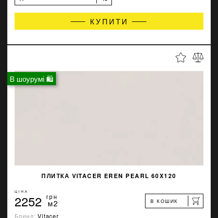
КУПИТИ
В шоурумі 🛍
ПЛИТКА VITACER EREN PEARL 60X120
ЦІНА
2252
грн
В КОШИК
м2
Бренд:
Vitacer