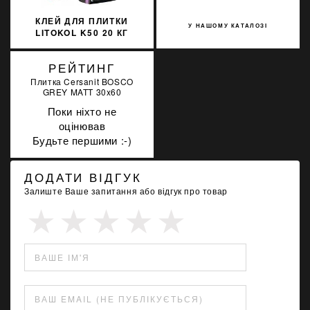
КЛЕЙ ДЛЯ ПЛИТКИ
У НАШОМУ КАТАЛОЗІ
LITOKOL K50 20 КГ
ACTIVE GEL S1 СЕРЫЙ
ACTGS1G0020
РЕЙТИНГ
Плитка Cersanit BOSCO
GREY MATT 30x60
Поки ніхто не
оцінював
Будьте першими :-)
ДОДАТИ ВІДГУК
Залиште Ваше запитання або відгук про товар
ВАШЕ ІМ'Я
ВАШ EMAIL (НЕ ПУБЛІКУЄТЬСЯ)