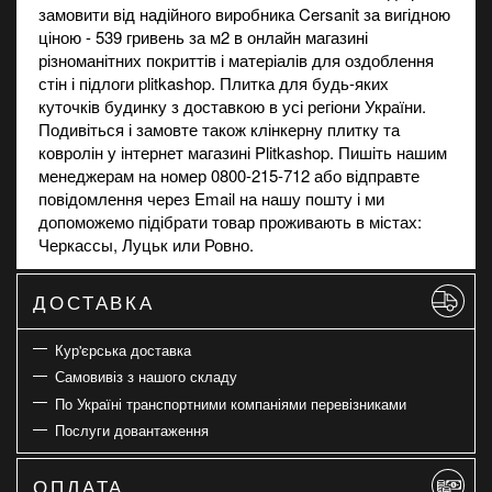
замовити від надійного виробника Cersanit за вигідною
ціною - 539 гривень за м2 в
онлайн магазині
різноманітних покриттів і матеріалів для оздоблення
стін і підлоги plitkashop. Плитка для будь-яких
куточків будинку з доставкою в усі регіони України.
Подивіться і замовте також
клінкерну плитку
та
ковролін
у інтернет магазині Plitkashop. Пишіть нашим
менеджерам на номер 0800-215-712 або відправте
повідомлення через Email на нашу пошту і ми
допоможемо підібрати товар проживають в містах:
Черкассы, Луцьк или Ровно.
ДОСТАВКА
Кур'єрська доставка
Самовивіз з нашого складу
По Україні транспортними компаніями перевізниками
Послуги довантаження
ОПЛАТА