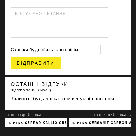
ВІДГУК АБО ПИТАННЯ
Скільки буде п'ять плюc вісім →
ВІДПРАВИТИ
ОСТАННІ ВІДГУКИ
Відгуків поки немає :'(
Залиште, будь ласка, свій відгук або питання
↢ ПОПЕРЕДНІЙ ТОВАР
НАСТУПНИЙ ТОВАР ↣
ПЛИТКА CERRAD KALLIO CREAM 3768 15X45
ПЛИТКА CERSANIT CARBON AN