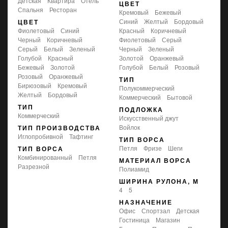
детская
квартира
отель
ЦВЕТ
спальня
ресторан
кремовый
бежевый
синий
желтый
бордовый
ЦВЕТ
фиолетовый
синий
красный
коричневый
черный
коричневый
фиолетовый
серый
серый
белый
зеленый
черный
зеленый
голубой
красный
золотой
оранжевый
бежевый
золотой
голубой
белый
розовый
розовый
оранжевый
ТИП
бирюзовый
кремовый
полукоммерческий
желтый
бордовый
коммерческий
бытовой
ТИП
ПОДЛОЖКА
Коммерческий
искусственный джут
войлок
ТИП ПРОИЗВОДСТВА
Иглопробивной
Тафтинг
ТИП ВОРСА
петля
фризе
шеги
ТИП ВОРСА
комбинированный
петля
МАТЕРИАЛ ВОРСА
разрезной
Полиамид
ШИРИНА РУЛОНА, М
4
5
НАЗНАЧЕНИЕ
офис
спортзал
детская
гостиница
магазин