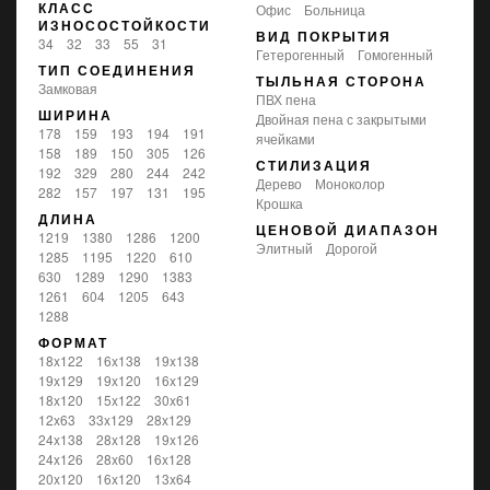
КЛАСС
офис
больница
ИЗНОСОСТОЙКОСТИ
ВИД ПОКРЫТИЯ
34
32
33
55
31
Гетерогенный
Гомогенный
ТИП СОЕДИНЕНИЯ
ТЫЛЬНАЯ СТОРОНА
замковая
ПВХ пена
ШИРИНА
Двойная пена с закрытыми
178
159
193
194
191
ячейками
158
189
150
305
126
СТИЛИЗАЦИЯ
192
329
280
244
242
дерево
моноколор
282
157
197
131
195
крошка
ДЛИНА
ЦЕНОВОЙ ДИАПАЗОН
1219
1380
1286
1200
Элитный
Дорогой
1285
1195
1220
610
630
1289
1290
1383
1261
604
1205
643
1288
ФОРМАТ
18x122
16x138
19x138
19x129
19x120
16x129
18x120
15x122
30x61
12x63
33x129
28x129
24x138
28x128
19x126
24x126
28x60
16x128
20x120
16x120
13x64