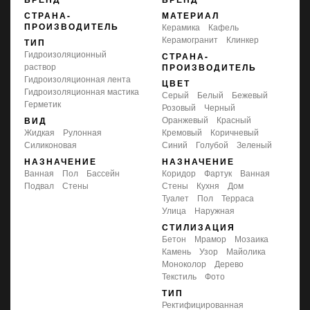
СТРАНА-
МАТЕРИАЛ
ПРОИЗВОДИТЕЛЬ
Керамика
Кафель
Керамогранит
Клинкер
ТИП
гидроизоляционный
СТРАНА-
раствор
ПРОИЗВОДИТЕЛЬ
гидроизоляционная лента
ЦВЕТ
гидроизоляционная мастика
серый
белый
бежевый
герметик
розовый
черный
оранжевый
красный
ВИД
жидкая
рулонная
кремовый
коричневый
силиконовая
синий
голубой
зеленый
НАЗНАЧЕНИЕ
НАЗНАЧЕНИЕ
ванная
пол
бассейн
коридор
фартук
ванная
подвал
стены
стены
кухня
дом
туалет
пол
терраса
улица
наружная
СТИЛИЗАЦИЯ
бетон
мрамор
мозаика
камень
узор
майолика
моноколор
дерево
текстиль
фото
ТИП
ректифицированная