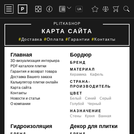
P
UA
PLITKASHOP
КАРТА САЙТА
Доставка
Оплата
Гарантии
Контакты
Главная
Бордюр
3D-визуализация интерьера
БРЕНД
PDF-каталоги плитки
МАТЕРИАЛ
Гарантия и возврат товара
Керамика
Кафель
Доставка Вашего заказа
СТРАНА-
Калькулятор плитки онлайн
ПРОИЗВОДИТЕЛЬ
Карта сайта
Контакты
ЦВЕТ
Новости и статьи
белый
синий
серый
О компании
голубой
черный
НАЗНАЧЕНИЕ
стены
кухня
ванная
Гидроизоляция
Декор для плитки
БРЕНД
БРЕНД