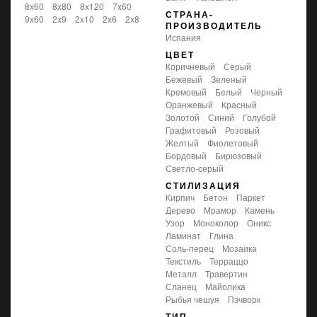
8x60
8x80
8x120
7x60
СТРАНА-
9x60
2x9
2x10
2x6
2x8
ПРОИЗВОДИТЕЛЬ
Испания
ЦВЕТ
коричневый
серый
бежевый
зеленый
кремовый
белый
черный
оранжевый
красный
золотой
синий
голубой
графитовый
розовый
желтый
фиолетовый
бордовый
бирюзовый
светло-серый
СТИЛИЗАЦИЯ
кирпич
бетон
паркет
дерево
мрамор
камень
узор
моноколор
оникс
ламинат
глина
соль-перец
мозаика
текстиль
терраццо
металл
травертин
сланец
майолика
рыбья чешуя
пэчворк
ТИП