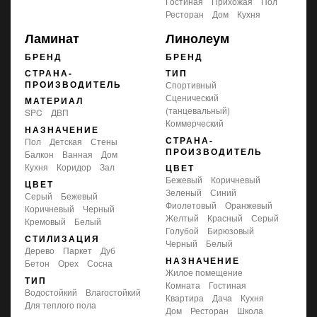
гостиная
прихожая
пол
ресторан
дом
кухня
Ламинат
Линолеум
БРЕНД
БРЕНД
СТРАНА-
ТИП
ПРОИЗВОДИТЕЛЬ
спортивный
сценический
МАТЕРИАЛ
(танцевальный)
SPC
ДВП
коммерческий
НАЗНАЧЕНИЕ
СТРАНА-
пол
детская
стены
ПРОИЗВОДИТЕЛЬ
балкон
ванная
дом
кухня
коридор
зал
ЦВЕТ
бежевый
коричневый
ЦВЕТ
зеленый
синий
серый
бежевый
фиолетовый
оранжевый
коричневый
черный
желтый
красный
серый
кремовый
белый
голубой
бирюзовый
СТИЛИЗАЦИЯ
черный
белый
дерево
паркет
дуб
НАЗНАЧЕНИЕ
бетон
орех
сосна
жилое помещение
ТИП
комната
гостиная
водостойкий
влагостойкий
квартира
дача
кухня
для теплого пола
дом
ресторан
школа