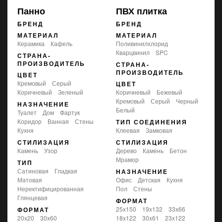
Панно
ПВХ плитка
БРЕНД
БРЕНД
МАТЕРИАЛ
МАТЕРИАЛ
Керамика
Кафель
Поливинилхлорид
Кварцвинил
SPC
СТРАНА-
ПРОИЗВОДИТЕЛЬ
СТРАНА-
ПРОИЗВОДИТЕЛЬ
ЦВЕТ
кремовый
серый
ЦВЕТ
коричневый
зеленый
коричневый
бежевый
кремовый
серый
черный
НАЗНАЧЕНИЕ
белый
туалет
дом
фартук
коридор
ванная
стены
ТИП СОЕДИНЕНИЯ
кухня
клеевая
замковая
СТИЛИЗАЦИЯ
СТИЛИЗАЦИЯ
камень
узор
дерево
камень
бетон
мрамор
ТИП
сатиновая
гладкая
НАЗНАЧЕНИЕ
матовая
офис
детская
кухня
неректифицированная
пол
стены
глянцевая
ФОРМАТ
25x150
19x132
33x66
ФОРМАТ
20x20
30x60
18x122
30x61
23x122