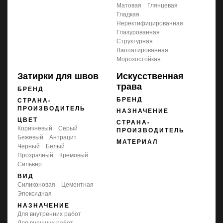
матовая
глянцевая
гладкая
неректифицированная
глазурованная
структурная
лаппатированная
морозостойкая
Затирки для швов
Искусственная
трава
БРЕНД
БРЕНД
СТРАНА-
ПРОИЗВОДИТЕЛЬ
НАЗНАЧЕНИЕ
ЦВЕТ
СТРАНА-
коричневый
серый
ПРОИЗВОДИТЕЛЬ
бежевый
антрацит
МАТЕРИАЛ
черный
белый
прозрачный
кремовый
сильвер
ВИД
силиконовая
цементная
эпоксидная
НАЗНАЧЕНИЕ
для внутренних работ
для внешних работ