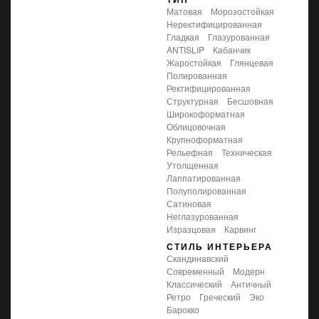
матовая
морозостойкая
неректифицированная
гладкая
глазурованная
ANTISLIP
кабанчик
жаростойкая
глянцевая
полированная
ректифицированная
структурная
бесшовная
широкоформатная
облицовочная
крупноформатная
рельефная
техническая
утолщенная
лаппатированная
полуполированная
сатиновая
неглазурованная
изразцовая
карвинг
СТИЛЬ ИНТЕРЬЕРА
скандинавский
современный
модерн
классический
античный
ретро
греческий
эко
барокко