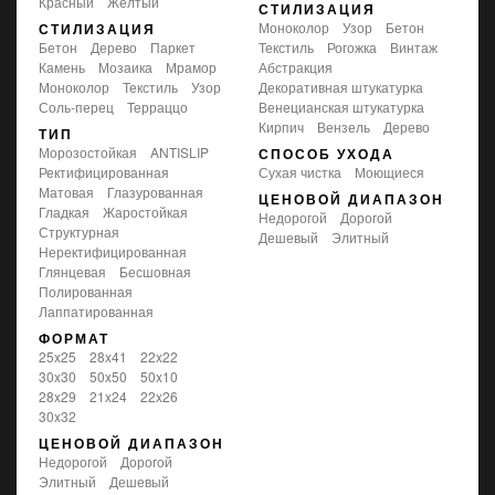
красный
желтый
СТИЛИЗАЦИЯ
моноколор
узор
бетон
СТИЛИЗАЦИЯ
бетон
дерево
паркет
текстиль
рогожка
винтаж
камень
мозаика
мрамор
абстракция
моноколор
текстиль
узор
декоративная штукатурка
соль-перец
терраццо
венецианская штукатурка
кирпич
вензель
дерево
ТИП
морозостойкая
ANTISLIP
СПОСОБ УХОДА
ректифицированная
сухая чистка
моющиеся
матовая
глазурованная
ЦЕНОВОЙ ДИАПАЗОН
гладкая
жаростойкая
Недорогой
Дорогой
структурная
Дешевый
Элитный
неректифицированная
глянцевая
бесшовная
полированная
лаппатированная
ФОРМАТ
25x25
28x41
22x22
30x30
50x50
50x10
28x29
21x24
22x26
30x32
ЦЕНОВОЙ ДИАПАЗОН
Недорогой
Дорогой
Элитный
Дешевый