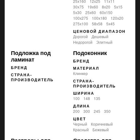
25x160
12x25
11x11
30x75
19x60
8x20
5x15
5x30
25x60
60x150
100x275
100x180
120x20
275x100
58x58
5x45
ЦЕНОВОЙ ДИАПАЗОН
Дорогой
Дешевый
Недорогой
Элитный
Подложка под
Подоконник
ламинат
БРЕНД
БРЕНД
МАТЕРИАЛ
Клинкер
СТРАНА-
ПРОИЗВОДИТЕЛЬ
СТРАНА-
ПРОИЗВОДИТЕЛЬ
ШИРИНА
100
148
135
ДЛИНА
200
300
245
350
ЦВЕТ
черный
коричневый
красный
бежевый