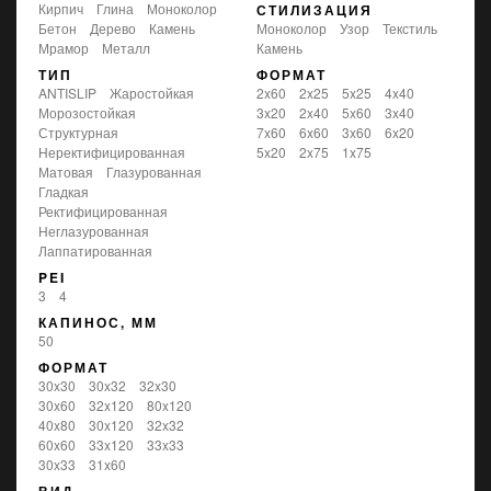
кирпич
глина
моноколор
СТИЛИЗАЦИЯ
бетон
дерево
камень
моноколор
узор
текстиль
мрамор
металл
камень
ТИП
ФОРМАТ
ANTISLIP
жаростойкая
2x60
2x25
5x25
4x40
морозостойкая
3x20
2x40
5x60
3x40
структурная
7x60
6x60
3x60
6x20
неректифицированная
5x20
2x75
1x75
матовая
глазурованная
гладкая
ректифицированная
неглазурованная
лаппатированная
PEI
3
4
КАПИНОС, ММ
50
ФОРМАТ
30x30
30x32
32x30
30x60
32x120
80x120
40x80
30x120
32x32
60x60
33x120
33x33
30x33
31x60