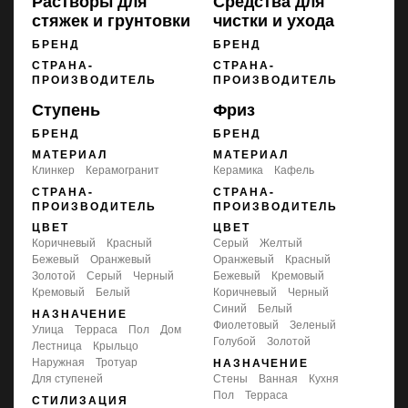
Растворы для
Средства для
стяжек и грунтовки
чистки и ухода
БРЕНД
БРЕНД
СТРАНА-
СТРАНА-
ПРОИЗВОДИТЕЛЬ
ПРОИЗВОДИТЕЛЬ
Ступень
Фриз
БРЕНД
БРЕНД
МАТЕРИАЛ
МАТЕРИАЛ
Клинкер
Керамогранит
Керамика
Кафель
СТРАНА-
СТРАНА-
ПРОИЗВОДИТЕЛЬ
ПРОИЗВОДИТЕЛЬ
ЦВЕТ
ЦВЕТ
коричневый
красный
серый
желтый
бежевый
оранжевый
оранжевый
красный
золотой
серый
черный
бежевый
кремовый
кремовый
белый
коричневый
черный
синий
белый
НАЗНАЧЕНИЕ
фиолетовый
зеленый
улица
терраса
пол
дом
голубой
золотой
лестница
крыльцо
наружная
тротуар
НАЗНАЧЕНИЕ
для ступеней
стены
ванная
кухня
пол
терраса
СТИЛИЗАЦИЯ