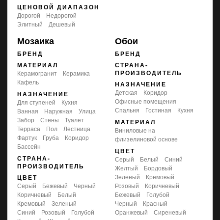
ЦЕНОВОЙ ДИАПАЗОН
Дорогой
Недорогой
Элитный
Дешевый
Мозаика
Обои
БРЕНД
БРЕНД
МАТЕРИАЛ
СТРАНА-
ПРОИЗВОДИТЕЛЬ
Керамогранит
Керамика
Кафель
НАЗНАЧЕНИЕ
детская
коридор
НАЗНАЧЕНИЕ
офисные помещения
для ступеней
кухня
спальня
гостиная
кухня
ванная
наружная
улица
забор
стены
туалет
МАТЕРИАЛ
терраса
пол
лестница
виниловые на
фартук
груба
коридор
флизелиновой основе
бассейн
ЦВЕТ
СТРАНА-
серый
белый
синий
ПРОИЗВОДИТЕЛЬ
желтый
бордовый
зеленый
кремовый
ЦВЕТ
серый
бежевый
черный
розовый
коричневый
коричневый
белый
бежевый
голубой
кремовый
зеленый
черный
красный
синий
розовый
голубой
оранжевый
сиреневый