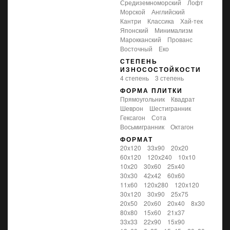
средиземноморский
лофт
морской
английский
кантри
классика
хай-тек
японский
минимализм
марокканский
прованс
восточный
еко
СТЕПЕНЬ
ИЗНОСОСТОЙКОСТИ
4 степень
3 степень
ФОРМА ПЛИТКИ
прямоугольник
квадрат
шеврон
шестигранник
гексагон
сота
восьмигранник
октагон
ФОРМАТ
20x120
33x90
20x20
60x120
120x240
10x10
10x20
30x60
25x40
30x30
42x42
60x60
11x60
120x280
120x120
30x120
30x90
25x75
20x50
20x60
20x40
8x30
80x80
15x60
21x37
33x33
22x90
15x90