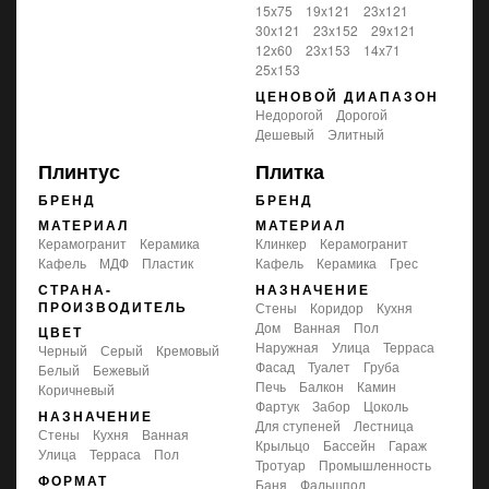
15x75
19x121
23x121
30x121
23x152
29x121
12x60
23x153
14x71
25x153
ЦЕНОВОЙ ДИАПАЗОН
Недорогой
Дорогой
Дешевый
Элитный
Плинтус
Плитка
БРЕНД
БРЕНД
МАТЕРИАЛ
МАТЕРИАЛ
Керамогранит
Керамика
Клинкер
Керамогранит
Кафель
МДФ
Пластик
Кафель
Керамика
Грес
СТРАНА-
НАЗНАЧЕНИЕ
ПРОИЗВОДИТЕЛЬ
стены
коридор
кухня
дом
ванная
пол
ЦВЕТ
наружная
улица
терраса
черный
серый
кремовый
фасад
туалет
груба
белый
бежевый
печь
балкон
камин
коричневый
фартук
забор
цоколь
НАЗНАЧЕНИЕ
для ступеней
лестница
стены
кухня
ванная
крыльцо
бассейн
гараж
улица
терраса
пол
тротуар
промышленность
ФОРМАТ
баня
фальшпол