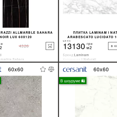
ARAZZI ALLMARBLE SAHARA
ПЛИТКА LAMINAM I NA
NOIR LUX 60X120
ARABESCATO LUCIDATO 1
БЕЛЫЙ
ЦЕНА
13130
рн
грн
4326
В 
2
м2
i
Бренд:
Laminam
lmarble Sahara
Коллекция:
I Naturali
зводитель:
Италия
Страна-производитель:
Италия
60x60
60x60
%
УЗНАТЬ СВОЮ СКИДКУ
УЗНАТЬ СВОЮ С
В шоуруме 🛍
КУПИТЬ
КУПИТЬ