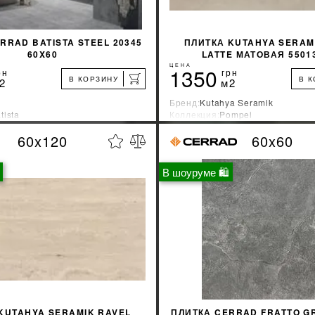
RRAD BATISTA STEEL 20345
ПЛИТКА KUTAHYA SERAM
60X60
LATTE МАТОВАЯ 5501
ЦЕНА
1350
рн
грн
В КОРЗИНУ
В 
2
м2
Бренд:
Kutahya Seramik
tista
Коллекция:
Pompei
зводитель:
Польша
Страна-производитель:
Турция
60x120
60x60
%
УЗНАТЬ СВОЮ СКИДКУ
УЗНАТЬ СВОЮ С
В шоуруме 🛍
КУПИТЬ
КУПИТЬ
KUTAHYA SERAMIK RAVEL
ПЛИТКА CERRAD FRATTO GR