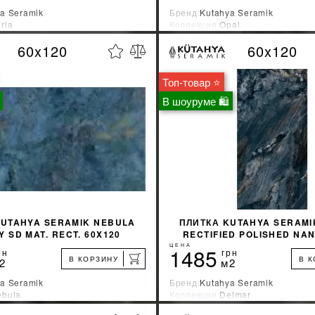
a Seramik
Бренд:
Kutahya Seramik
ria
Коллекция:
Opal
зводитель:
Турция
Страна-производитель:
Турция
60x120
60x120
%
УЗНАТЬ СВОЮ СКИДКУ
УЗНАТЬ СВОЮ С
Топ-товар ⭐
КУПИТЬ
КУПИТЬ
В шоуруме 🛍
KUTAHYA SERAMIK NEBULA
ПЛИТКА KUTAHYA SERAMI
 SD MAT. RECT. 60X120
RECTIFIED POLISHED NAN
ЦЕНА
1485
рн
грн
В КОРЗИНУ
В 
2
м2
a Seramik
Бренд:
Kutahya Seramik
ebula
Коллекция:
Delmar
зводитель:
Турция
Страна-производитель:
Турция