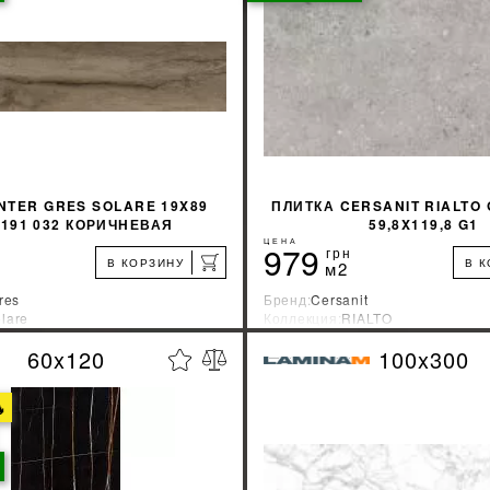
КУПИТЬ
КУПИТЬ
NTER GRES SOLARE 19X89
ПЛИТКА CERSANIT RIALTO
 191 032 КОРИЧНЕВАЯ
59,8X119,8 G1
ЦЕНА
979
грн
В КОРЗИНУ
В 
м2
res
Бренд:
Cersanit
lare
Коллекция:
RIALTO
зводитель:
Украина
Страна-производитель:
Украина
60x120
100x300
%
УЗНАТЬ СВОЮ СКИДКУ
УЗНАТЬ СВОЮ С

КУПИТЬ
КУПИТЬ