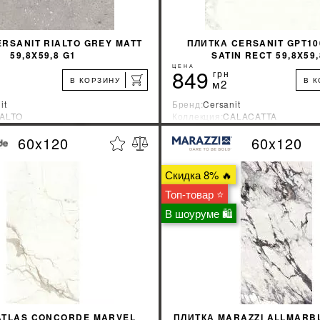
RSANIT RIALTO GREY MATT
ПЛИТКА CERSANIT GPT10
59,8X59,8 G1
SATIN RECT 59,8X59,
ЦЕНА
849
грн
В КОРЗИНУ
В 
м2
it
Бренд:
Cersanit
IALTO
Коллекция:
CALACATTA
зводитель:
Украина
Страна-производитель:
Украина
60x120
60x120
%
УЗНАТЬ СВОЮ СКИДКУ
УЗНАТЬ СВОЮ С
Скидка 8% 🔥
КУПИТЬ
КУПИТЬ
Топ-товар ⭐
В шоуруме 🛍
ATLAS CONCORDE MARVEL
ПЛИТКА MARAZZI ALLMARB