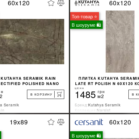
60x120
60x120
%
УЗНАТЬ СВОЮ СКИДКУ
УЗНАТЬ СВОЮ С
Топ-товар ⭐
КУПИТЬ
КУПИТЬ
В шоуруме 🛍
 KUTAHYA SERAMIK RAIN
ПЛИТКА KUTAHYA SERAMI
ECTIFIED POLISHED NANO
LATE RT POLISH N 60X120 
0X120 КОРИЧНЕВАЯ
ЦЕНА
1485
рн
грн
В КОРЗИНУ
В 
2
м2
a Seramik
Бренд:
Kutahya Seramik
in
Коллекция:
Narsist
зводитель:
Турция
Страна-производитель:
Турция
19x89
60x120
%
УЗНАТЬ СВОЮ СКИДКУ
УЗНАТЬ СВОЮ С
В шоуруме 🛍