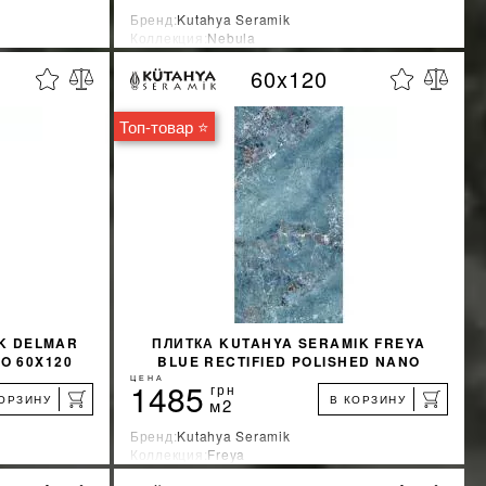
Бренд:
Kutahya Seramik
Коллекция:
Nebula
Страна-производитель:
Турция
60x120
%
%
КИДКУ
УЗНАТЬ СВОЮ СКИДКУ
Топ-товар ⭐
КУПИТЬ
K DELMAR
ПЛИТКА KUTAHYA SERAMIK FREYA
O 60X120
BLUE RECTIFIED POLISHED NANO
60X120
ЦЕНА
1485
грн
КОРЗИНУ
В КОРЗИНУ
м2
Бренд:
Kutahya Seramik
Коллекция:
Freya
Страна-производитель:
Турция