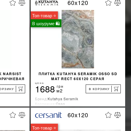
60x120
%
%
КИДКУ
УЗНАТЬ СВОЮ СКИДКУ
Топ-товар ⭐
КУПИТЬ
В шоуруме 🛍
K NARSIST
ПЛИТКА KUTAHYA SERAMIK OSSO SD
КОРИЧНЕВАЯ
MAT RECT 60X120 СЕРАЯ
ЦЕНА
1688
грн
КОРЗИНУ
В КОРЗИНУ
м2
Бренд:
Kutahya Seramik
Коллекция:
Osso
Страна-производитель:
Турция
60x120
%
%
КИДКУ
УЗНАТЬ СВОЮ СКИДКУ
Топ-товар ⭐