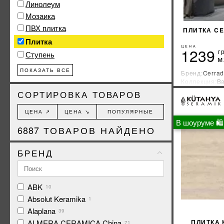
Линолеум
Мозаика
ПВХ плитка
ПЛИТКА CE
Плитка
ЦЕНА
1239
г
Ступень
м
ПОКАЗАТЬ ВСЕ
Бренд:
Cerrad
Коллекция:
Ba
Страна-прои
СОРТИРОВКА ТОВАРОВ
ЦЕНА ↗
ЦЕНА ↘
ПОПУЛЯРНЫЕ
В шоуруме 🛍
6887
ТОВАРОВ НАЙДЕНО
БРЕНД
ABK
10
Absolut Keramika
1
Alaplana
39
ПЛИТКА 
ALMERA CERAMICA China
71