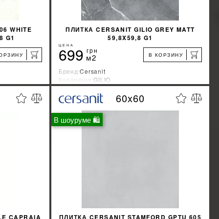
06 WHITE
ПЛИТКА CERSANIT GILIO GREY MATT
8 G1
59,8X59,8 G1
ЦЕНА
699
грн
КОРЗИНУ
В КОРЗИНУ
м2
Бренд:
Cersanit
Коллекция:
GILIO
Страна-производитель:
Украина
60x60
%
%
КИДКУ
УЗНАТЬ СВОЮ СКИДКУ
В шоуруме 🛍
КУПИТЬ
LE CAPRAIA
ПЛИТКА CERSANIT STAMFORD GPTU 605