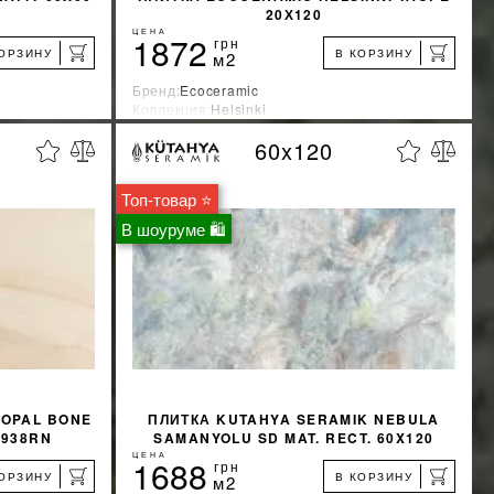
20Х120
ЦЕНА
1872
грн
КОРЗИНУ
В КОРЗИНУ
м2
Бренд:
Ecoceramic
Коллекция:
Helsinki
Страна-производитель:
Испания
60x120
%
%
КИДКУ
УЗНАТЬ СВОЮ СКИДКУ
Топ-товар ⭐
КУПИТЬ
В шоуруме 🛍
 OPAL BONE
ПЛИТКА KUTAHYA SERAMIK NEBULA
2938RN
SAMANYOLU SD MAT. RECT. 60X120
ЦЕНА
1688
грн
КОРЗИНУ
В КОРЗИНУ
м2