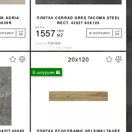
IK ADRIA
ПЛИТКА CERRAD GRES TACOMA STEEL
3639R
RECT. 43927 60X120
ЦЕНА
1557
грн
КОРЗИНУ
В КОРЗИНУ
м2
Бренд:
Cerrad
Коллекция:
TACOMA
Страна-производитель:
Польша
20x120
%
%
КИДКУ
УЗНАТЬ СВОЮ СКИДКУ
В шоуруме 🛍
КУПИТЬ
AFIT 60X60
ПЛИТКА ECOCERAMIC HELSINKI TAUPE