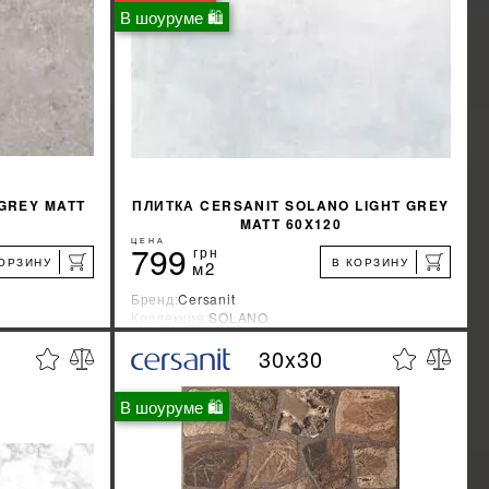
КУПИТЬ
В шоуруме 🛍
 GREY MATT
ПЛИТКА CERSANIT SOLANO LIGHT GREY
MATT 60X120
ЦЕНА
799
грн
КОРЗИНУ
В КОРЗИНУ
м2
Бренд:
Cersanit
Коллекция:
SOLANO
Страна-производитель:
Украина
30x30
%
%
КИДКУ
УЗНАТЬ СВОЮ СКИДКУ
В шоуруме 🛍
КУПИТЬ