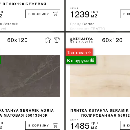
E RT 60X120 БЕЖЕВАЯ
ЦЕНА
1239
рн
грн
В КОРЗИНУ
В 
2
м2
a Seramik
Бренд:
Cerrad
vel
Коллекция:
FRATTO
зводитель:
Турция
Страна-производитель:
Польша
60x120
60x120
%
УЗНАТЬ СВОЮ СКИДКУ
УЗНАТЬ СВОЮ С
Топ-товар ⭐
КУПИТЬ
КУПИТЬ
В шоуруме 🛍
KUTAHYA SERAMIK ADRIA
ПЛИТКА KUTAHYA SERAMIK
A МАТОВАЯ 55013640R
ПОЛИРОВАННАЯ 5501
ЦЕНА
1485
рн
грн
В КОРЗИНУ
В 
2
м2