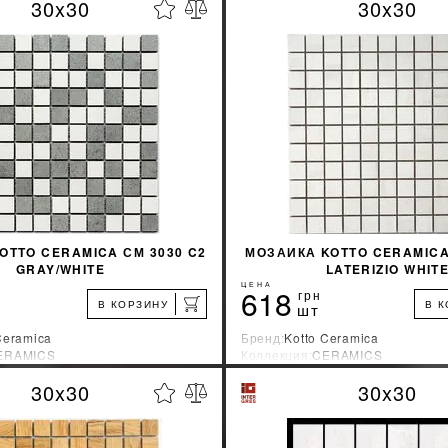
30x30
30x30
%
УЗНАТЬ СВОЮ СКИДКУ
УЗНАТЬ СВОЮ С
КУПИТЬ
КУПИТЬ
OTTO CERAMICA СМ 3030 C2
МОЗАИКА KOTTO CERAMICA
GRAY/WHITE
LATERIZIO WHIT
ЦЕНА
618
грн
В КОРЗИНУ
В 
шт
Ceramica
Бренд:
Kotto Ceramica
ERAMICS
Коллекция:
CERAMICS
зводитель:
Украина
Страна-производитель:
Украина
30x30
30x30
%
УЗНАТЬ СВОЮ СКИДКУ
УЗНАТЬ СВОЮ С