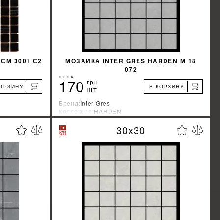
СМ 3001 С2
МОЗАИКА INTER GRES HARDEN М 18
072
ЦЕНА
170
грн
КОРЗИНУ
В КОРЗИНУ
шт
Бренд:
Inter Gres
Коллекция:
HARDEN
Страна-производитель:
Украина
30x30
%
%
КИДКУ
УЗНАТЬ СВОЮ СКИДКУ
КУПИТЬ