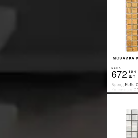
МОЗАИКА K
ЦЕНА
672
грн
шт
Бренд:
Kotto 
Коллекция:
C
Страна-прои