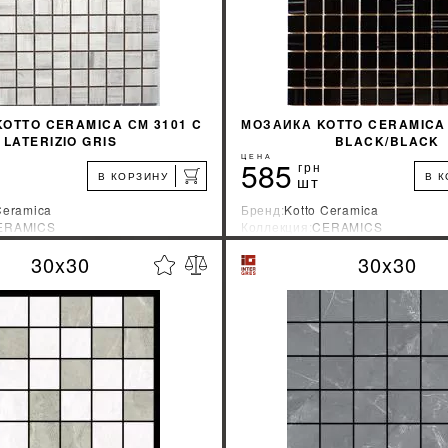
OTTO CERAMICA СМ 3101 C
МОЗАИКА KOTTO CERAMICA 
LATERIZIO GRIS
BLACK/BLACK
ЦЕНА
585
грн
В КОРЗИНУ
В 
шт
Ceramica
Бренд:
Kotto Ceramica
ERAMICS
Коллекция:
CERAMICS
зводитель:
Украина
Страна-производитель:
Украина
30x30
30x30
%
УЗНАТЬ СВОЮ СКИДКУ
УЗНАТЬ СВОЮ С
КУПИТЬ
КУПИТЬ