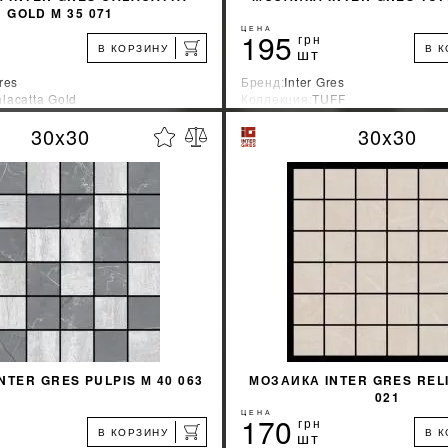
GOLD М 35 071
ЦЕНА
195
грн
В КОРЗИНУ
В 
шт
res
Бренд:
Inter Gres
lacatta Gold
Коллекция:
TUFF
зводитель:
Украина
Страна-производитель:
Украина
30x30
30x30
%
УЗНАТЬ СВОЮ СКИДКУ
УЗНАТЬ СВОЮ С
КУПИТЬ
КУПИТЬ
NTER GRES PULPIS М 40 063
МОЗАИКА INTER GRES RELI
021
ЦЕНА
170
грн
В КОРЗИНУ
В 
шт