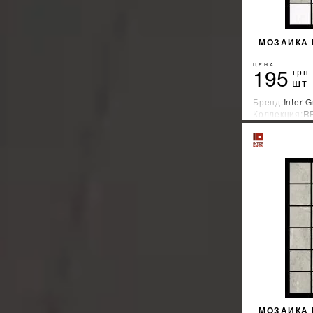
МОЗАИКА 
ЦЕНА
195
грн
шт
Бренд:
Inter G
Коллекция:
R
Страна-прои
МОЗАИКА 