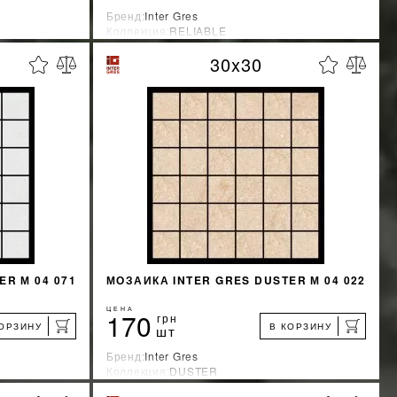
Бренд:
Inter Gres
Коллекция:
RELIABLE
Страна-производитель:
Украина
30x30
%
%
КИДКУ
УЗНАТЬ СВОЮ СКИДКУ
КУПИТЬ
R М 04 071
МОЗАИКА INTER GRES DUSTER М 04 022
ЦЕНА
170
грн
КОРЗИНУ
В КОРЗИНУ
шт
Бренд:
Inter Gres
Коллекция:
DUSTER
Страна-производитель:
Украина