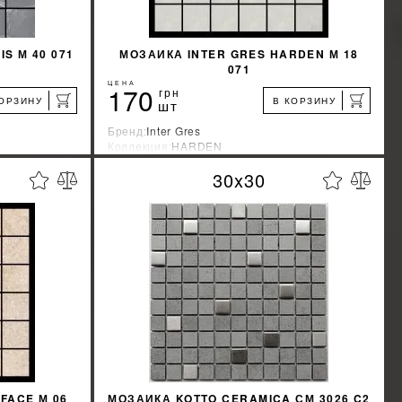
S М 40 071
МОЗАИКА INTER GRES HARDEN М 18
071
ЦЕНА
170
грн
КОРЗИНУ
В КОРЗИНУ
шт
Бренд:
Inter Gres
Коллекция:
HARDEN
Страна-производитель:
Украина
30x30
%
%
КИДКУ
УЗНАТЬ СВОЮ СКИДКУ
КУПИТЬ
FACE М 06
МОЗАИКА KOTTO CERAMICA СМ 3026 C2