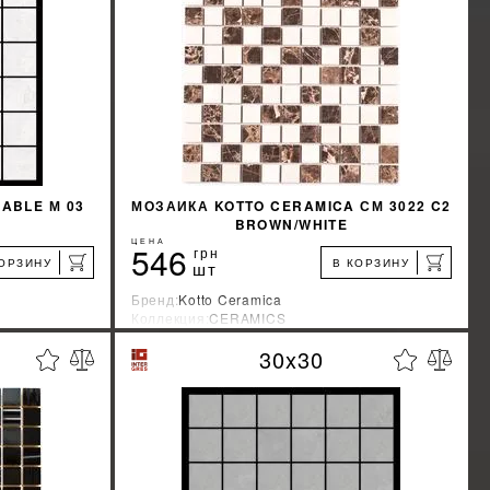
КУПИТЬ
ABLE М 03
МОЗАИКА KOTTO CERAMICA СМ 3022 C2
BROWN/WHITE
ЦЕНА
546
грн
КОРЗИНУ
В КОРЗИНУ
шт
Бренд:
Kotto Ceramica
Коллекция:
CERAMICS
Страна-производитель:
Украина
30x30
%
%
КИДКУ
УЗНАТЬ СВОЮ СКИДКУ
КУПИТЬ