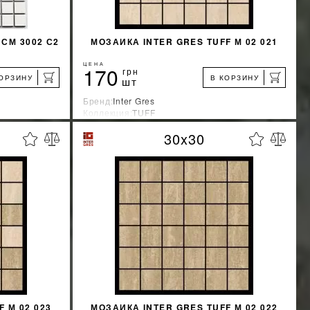
СМ 3002 С2
МОЗАИКА INTER GRES TUFF М 02 021
ЦЕНА
170
грн
КОРЗИНУ
В КОРЗИНУ
шт
Бренд:
Inter Gres
Коллекция:
TUFF
Страна-производитель:
Украина
30x30
%
%
КИДКУ
УЗНАТЬ СВОЮ СКИДКУ
КУПИТЬ
 М 02 023
МОЗАИКА INTER GRES TUFF М 02 022