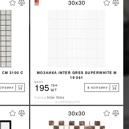
30x30
%
%
КИДКУ
УЗНАТЬ СВОЮ СКИДКУ
КУПИТЬ
 СМ 3100 C
МОЗАИКА INTER GRES SUPERWHITE М
E
19 061
ЦЕНА
195
грн
КОРЗИНУ
В КОРЗИНУ
шт
Бренд:
Inter Gres
Коллекция:
SUPERWHITE
Страна-производитель:
Украина
30x30
%
%
КИДКУ
УЗНАТЬ СВОЮ СКИДКУ