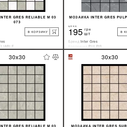
INTER GRES RELIABLE М 03
МОЗАИКА INTER GRES PULPI
073
ЦЕНА
195
грн
В КОРЗИНУ
В 
шт
res
Бренд:
Inter Gres
ELIABLE
Коллекция:
PULPIS
зводитель:
Украина
Страна-производитель:
Украина
30x30
30x30
%
УЗНАТЬ СВОЮ СКИДКУ
УЗНАТЬ СВОЮ С
КУПИТЬ
КУПИТЬ
INTER GRES RELIABLE М 03
МОЗАИКА INTER GRES SUR