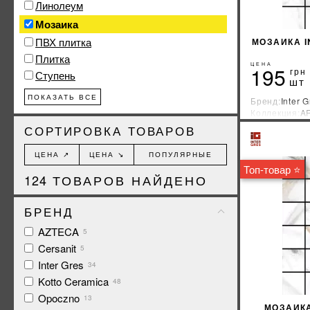
Линолеум
Мозаика
ПВХ плитка
МОЗАИКА I
Плитка
ЦЕНА
195
грн
Ступень
шт
ПОКАЗАТЬ ВСЕ
Бренд:
Inter G
Коллекция:
A
Страна-прои
СОРТИРОВКА ТОВАРОВ
ЦЕНА ↗
ЦЕНА ↘
ПОПУЛЯРНЫЕ
Топ-товар ⭐
124
ТОВАРОВ НАЙДЕНО
БРЕНД
AZTECA
5
Cersanit
5
Inter Gres
34
Kotto Ceramica
48
Opoczno
13
МОЗАИКА