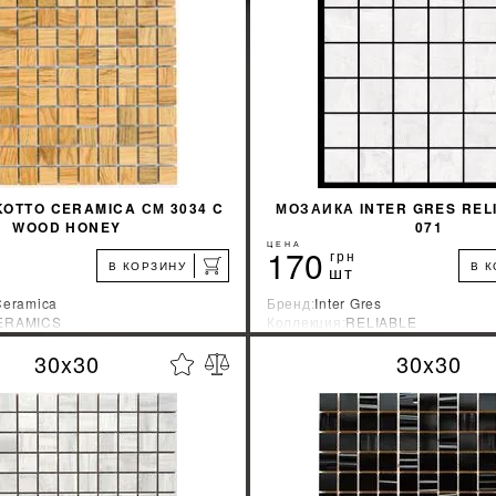
КУПИТЬ
КУПИТЬ
OTTO CERAMICA СМ 3034 C
МОЗАИКА INTER GRES RELI
WOOD HONEY
071
ЦЕНА
170
грн
В КОРЗИНУ
В 
шт
Ceramica
Бренд:
Inter Gres
ERAMICS
Коллекция:
RELIABLE
зводитель:
Украина
Страна-производитель:
Украина
30x30
30x30
%
УЗНАТЬ СВОЮ СКИДКУ
УЗНАТЬ СВОЮ С
КУПИТЬ
КУПИТЬ