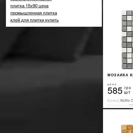
плитка 15х90 цена
промышленная плитка
клей для плитки купить
МОЗАИКА K
ЦЕНА
585
грн
шт
Бренд:
Kotto 
Коллекция:
C
Страна-прои