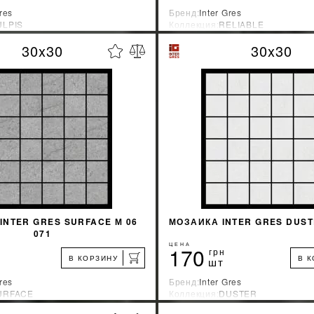
res
Бренд:
Inter Gres
ULPIS
Коллекция:
RELIABLE
зводитель:
Украина
Страна-производитель:
Украина
30x30
30x30
%
УЗНАТЬ СВОЮ СКИДКУ
УЗНАТЬ СВОЮ С
КУПИТЬ
КУПИТЬ
INTER GRES SURFACE М 06
МОЗАИКА INTER GRES DUSTE
071
ЦЕНА
170
грн
В КОРЗИНУ
В 
шт
res
Бренд:
Inter Gres
URFACE
Коллекция:
DUSTER
зводитель:
Украина
Страна-производитель:
Украина