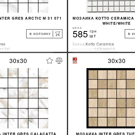
NTER GRES ARCTIC М 31 071
МОЗАИКА KOTTO CERAMICA 
WHITE/WHITE
ЦЕНА
585
грн
В КОРЗИНУ
В 
шт
res
Бренд:
Kotto Ceramica
RCTIC
Коллекция:
CERAMICS
зводитель:
Украина
Страна-производитель:
Украина
30x30
30x30
%
УЗНАТЬ СВОЮ СКИДКУ
УЗНАТЬ СВОЮ С
КУПИТЬ
КУПИТЬ
 INTER GRES CALACATTA
МОЗАИКА INTER GRES TUFF