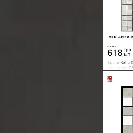
МОЗАИКА K
ЦЕНА
618
грн
шт
Бренд:
Kotto 
Коллекция:
C
Страна-прои