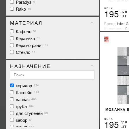
Paradyz
9
Rako
ЦЕНА
10
195
грн
шт
МАТЕРИАЛ
Бренд:
Inter G
Коллекция:
Ca
Кафель
51
Страна-прои
Керамика
51
Керамогранит
59
Стекло
14
НАЗНАЧЕНИЕ
коридор
124
бассейн
119
ванная
468
груба
184
МОЗАИКА I
для ступеней
63
забор
ЦЕНА
63
195
грн
шт
кухня
457