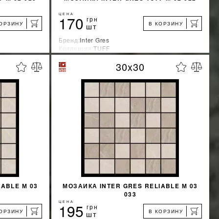
ЦЕНА
170
грн
КОРЗИНУ
В КОРЗИНУ
шт
Бренд:
Inter Gres
Коллекция:
TUFF
Страна-производитель:
Украина
30x30
%
%
КИДКУ
УЗНАТЬ СВОЮ СКИДКУ
КУПИТЬ
ABLE М 03
МОЗАИКА INTER GRES RELIABLE М 03
033
ЦЕНА
195
грн
КОРЗИНУ
В КОРЗИНУ
шт