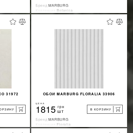
Бренд:
MARBURG
Коллекция:
Botanica
Страна-производитель:
Германия
%
%
КИДКУ
УЗНАТЬ СВОЮ СКИДКУ
КУПИТЬ
O 31972
ОБОИ MARBURG FLORALIA 33906
ЦЕНА
1815
грн
КОРЗИНУ
В КОРЗИНУ
шт
Бренд:
MARBURG
Коллекция:
Floralia
я
Страна-производитель:
Германия