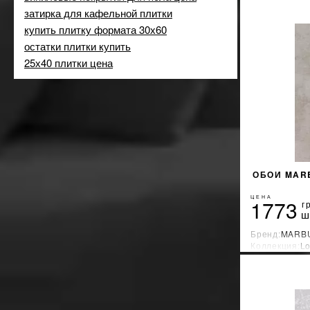
моноколор
124
черный
37
затирка для кафельной плитки
рогожка
175
купить плитку формата 30х60
текстиль
300
остатки плитки купить
узор
335
25х40 плитки цена
ОБОИ MARB
ЦЕНА
1773
г
ш
Бренд:
MARB
Коллекция:
Lo
Страна-прои