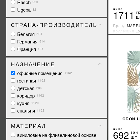
Rasch
223
Ugepa
ЦЕНА
82
1711
г
ш
СТРАНА-ПРОИЗВОДИТЕЛЬ
Бренд:
MARB
Коллекция:
Lo
Бельгия
524
Страна-прои
Германия
514
Франция
124
НАЗНАЧЕНИЕ
офисные помещения
1162
гостиная
1162
детская
284
коридор
1162
кухня
1120
спальня
1162
ОБОИ U
МАТЕРИАЛ
ЦЕНА
692
грн
виниловые на флизелиновой основе
шт