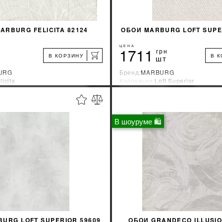
ARBURG FELICITA 82124
ОБОИ MARBURG LOFT SUPE
ЦЕНА
1711
грн
В КОРЗИНУ
В 
шт
URG
Бренд:
MARBURG
licita
Коллекция:
Loft Superior
зводитель:
Германия
Страна-производитель:
Германи
%
УЗНАТЬ СВОЮ СКИДКУ
УЗНАТЬ СВОЮ С
В шоуруме 🛍
КУПИТЬ
КУПИТЬ
URG LOFT SUPERIOR 59609
ОБОИ GRANDECO ILLUSIO