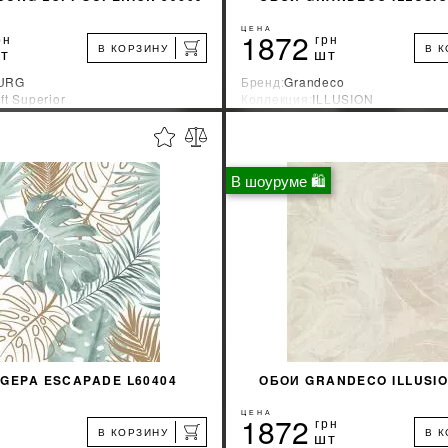
ЦЕНА
1872
рн
грн
В КОРЗИНУ
В 
т
шт
URG
Бренд:
Grandeco
ft Superior
Коллекция:
ILLUSION
зводитель:
Германия
Страна-производитель:
Бельгия
%
УЗНАТЬ СВОЮ СКИДКУ
УЗНАТЬ СВОЮ С
В шоуруме 🛍
КУПИТЬ
КУПИТЬ
GEPA ESCAPADE L60404
ОБОИ GRANDECO ILLUSIO
ЦЕНА
1872
грн
В КОРЗИНУ
В 
шт