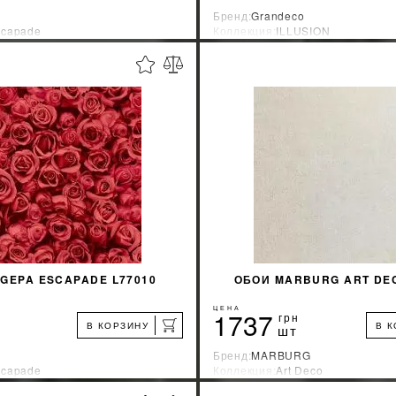
Бренд:
Grandeco
scapade
Коллекция:
ILLUSION
зводитель:
франция
Страна-производитель:
Бельгия
%
УЗНАТЬ СВОЮ СКИДКУ
УЗНАТЬ СВОЮ С
КУПИТЬ
КУПИТЬ
GEPA ESCAPADE L77010
ОБОИ MARBURG ART DEC
ЦЕНА
1737
грн
В КОРЗИНУ
В 
шт
Бренд:
MARBURG
scapade
Коллекция:
Art Deco
зводитель:
франция
Страна-производитель:
Германи