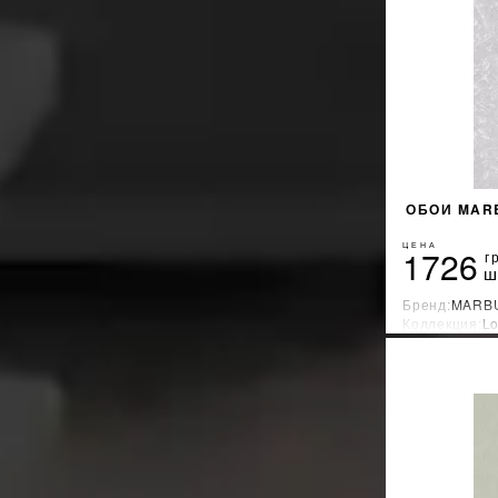
ОБОИ MARB
ЦЕНА
1726
г
ш
Бренд:
MARB
Коллекция:
Lo
Страна-прои