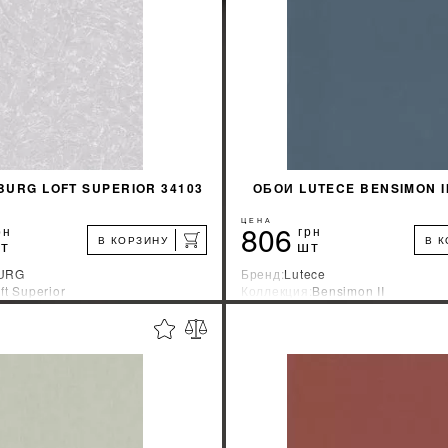
КУПИТЬ
КУПИТЬ
URG LOFT SUPERIOR 34103
ОБОИ LUTECE BENSIMON II
ЦЕНА
806
рн
грн
В КОРЗИНУ
В 
т
шт
URG
Бренд:
Lutece
ft Superior
Коллекция:
Bensimon II
зводитель:
Германия
Страна-производитель:
Франци
%
УЗНАТЬ СВОЮ СКИДКУ
УЗНАТЬ СВОЮ С
КУПИТЬ
КУПИТЬ