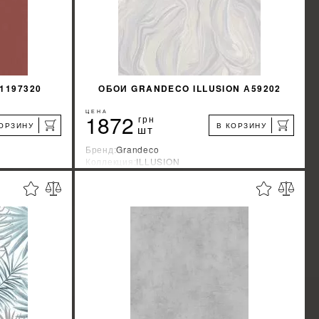
1197320
ОБОИ GRANDECO ILLUSION А59202
ЦЕНА
1872
грн
КОРЗИНУ
В КОРЗИНУ
шт
Бренд:
Grandeco
Коллекция:
ILLUSION
я
Страна-производитель:
Бельгия
%
%
КИДКУ
УЗНАТЬ СВОЮ СКИДКУ
КУПИТЬ