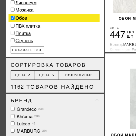
Линолеум
Мозаика
Обои
ОБОИ M
ПВХ плитка
ЦЕНА
447
грн
Плитка
шт
Ступень
Бренд:
MARB
Коллекция:
Fe
ПОКАЗАТЬ ВСЕ
Страна-прои
СОРТИРОВКА ТОВАРОВ
ЦЕНА ↗
ЦЕНА ↘
ПОПУЛЯРНЫЕ
1162
ТОВАРОВ НАЙДЕНО
БРЕНД
Grandeco
238
Khroma
286
Lutece
42
MARBURG
291
ОБОИ MARB