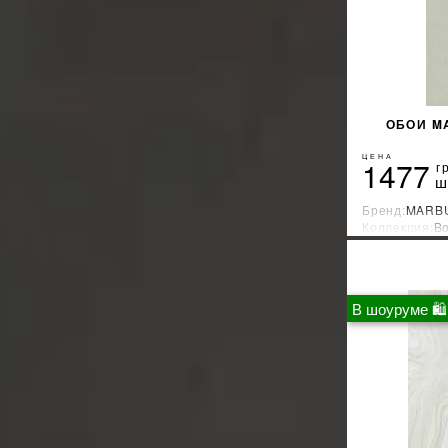
ОБОИ M
ЦЕНА
1477
г
ш
Бренд:
MARB
Коллекция:
Bo
Страна-прои
В шоуруме 🛍