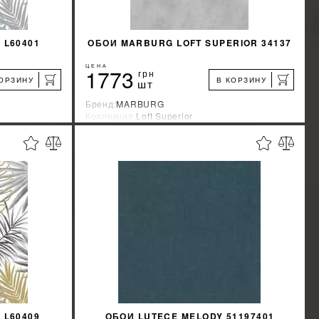
 L60401
ОБОИ MARBURG LOFT SUPERIOR 34137
ЦЕНА
1773
грн
КОРЗИНУ
В КОРЗИНУ
шт
Бренд:
MARBURG
Коллекция:
Loft Superior
я
Страна-производитель:
Германия
%
%
КИДКУ
УЗНАТЬ СВОЮ СКИДКУ
КУПИТЬ
 L60409
ОБОИ LUTECE MELODY 51197401