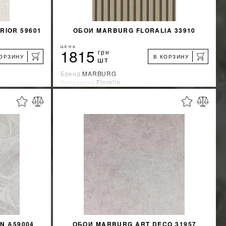
RIOR 59601
ОБОИ MARBURG FLORALIA 33910
ЦЕНА
1815
грн
КОРЗИНУ
В КОРЗИНУ
шт
Бренд:
MARBURG
Коллекция:
Floralia
я
Страна-производитель:
Германия
%
%
КИДКУ
УЗНАТЬ СВОЮ СКИДКУ
КУПИТЬ
N А59004
ОБОИ MARBURG ART DECO 31957