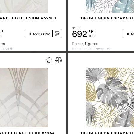
ANDECO ILLUSION А59203
ОБОИ UGEPA ESCAPADE
ЦЕНА
692
рн
грн
В КОРЗИНУ
В 
т
шт
eco
Бренд:
Ugepa
LLUSION
Коллекция:
Escapade
зводитель:
Бельгия
Страна-производитель:
франци
%
УЗНАТЬ СВОЮ СКИДКУ
УЗНАТЬ СВОЮ С
КУПИТЬ
КУПИТЬ
ARBURG ART DECO 31954
ОБОИ UGEPA ESCAPADE