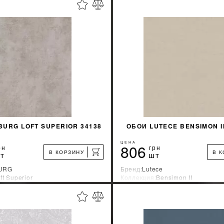
%
УЗНАТЬ СВОЮ СКИДКУ
УЗНАТЬ СВОЮ С
КУПИТЬ
КУПИТЬ
URG LOFT SUPERIOR 34138
ОБОИ LUTECE BENSIMON II
ЦЕНА
806
рн
грн
В КОРЗИНУ
В 
т
шт
URG
Бренд:
Lutece
ft Superior
Коллекция:
Bensimon II
зводитель:
Германия
Страна-производитель:
Франци
%
УЗНАТЬ СВОЮ СКИДКУ
УЗНАТЬ СВОЮ С