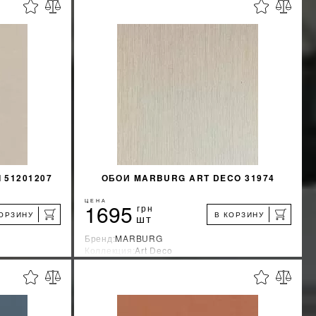
%
%
КИДКУ
УЗНАТЬ СВОЮ СКИДКУ
КУПИТЬ
 51201207
ОБОИ MARBURG ART DECO 31974
ЦЕНА
1695
грн
КОРЗИНУ
В КОРЗИНУ
шт
Бренд:
MARBURG
Коллекция:
Art Deco
я
Страна-производитель:
Германия
%
%
КИДКУ
УЗНАТЬ СВОЮ СКИДКУ