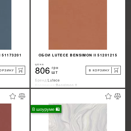
КУПИТЬ
 51173201
ОБОИ LUTECE BENSIMON II 51201215
ЦЕНА
806
грн
КОРЗИНУ
В КОРЗИНУ
шт
Бренд:
Lutece
Коллекция:
Bensimon II
я
Страна-производитель:
Франция
%
%
КИДКУ
УЗНАТЬ СВОЮ СКИДКУ
В шоуруме 🛍
КУПИТЬ