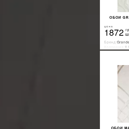
ОБОИ GR
ЦЕНА
1872
г
ш
Бренд:
Grand
Коллекция:
I
Страна-прои
ОБОИ M