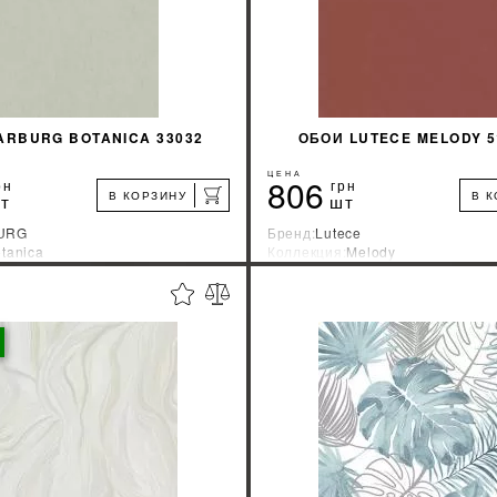
ARBURG BOTANICA 33032
ОБОИ LUTECE MELODY 5
ЦЕНА
806
рн
грн
В КОРЗИНУ
В 
т
шт
URG
Бренд:
Lutece
tanica
Коллекция:
Melody
зводитель:
Германия
Страна-производитель:
Франци
%
УЗНАТЬ СВОЮ СКИДКУ
УЗНАТЬ СВОЮ С
КУПИТЬ
КУПИТЬ