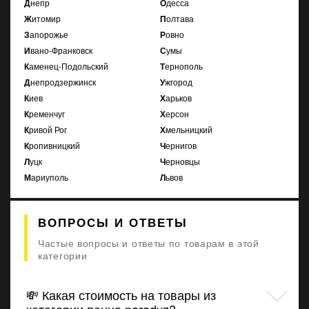
Днепр
Одесса
Житомир
Полтава
Запорожье
Ровно
Ивано-Франковск
Сумы
Каменец-Подольский
Тернополь
Днепродзержинск
Ужгород
Киев
Харьков
Кременчуг
Херсон
Кривой Рог
Хмельницкий
Кропивницкий
Чернигов
Луцк
Черновцы
Мариуполь
Львов
ВОПРОСЫ И ОТВЕТЫ
Частые вопросы и ответы по товарам в этой
категории
💸 Какая стоимость на товары из
категории панно paradyz?