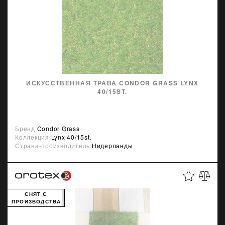
ИСКУССТВЕННАЯ ТРАВА CONDOR GRASS LYNX
40/15ST.
Бренд:
Condor Grass
Коллекция:
Lynx 40/15st.
Страна-производитель:
Нидерланды
СНЯТ С
ПРОИЗВОДСТВА