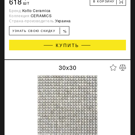
618
В КОРЗИНУ
шт
Бренд:
Kotto Ceramica
Коллекция:
CERAMICS
Страна-производитель:
Украина
%
УЗНАТЬ СВОЮ СКИДКУ
КУПИТЬ
30x30