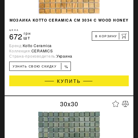
МОЗАИКА KOTTO CERAMICA СМ 3034 C WOOD HONEY
ЦЕНА
672
грн
В КОРЗИНУ
шт
Бренд:
Kotto Ceramica
Коллекция:
CERAMICS
Страна-производитель:
Украина
%
УЗНАТЬ СВОЮ СКИДКУ
КУПИТЬ
30x30