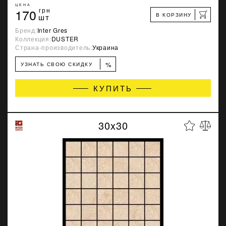
ЦЕНА
170
грн
В КОРЗИНУ
шт
Бренд:
Inter Gres
Коллекция:
DUSTER
Страна-производитель:
Украина
%
УЗНАТЬ СВОЮ СКИДКУ
КУПИТЬ
30x30