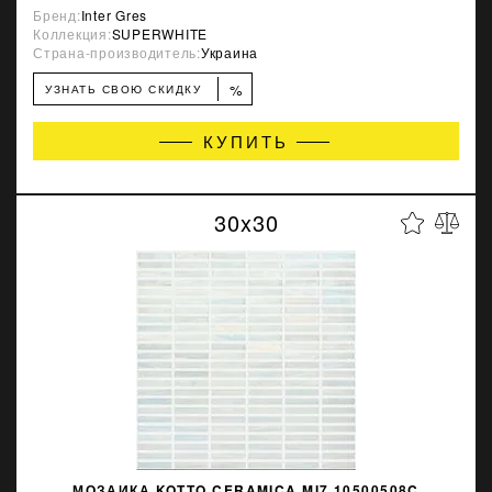
Бренд:
Inter Gres
Коллекция:
SUPERWHITE
Страна-производитель:
Украина
%
УЗНАТЬ СВОЮ СКИДКУ
КУПИТЬ
30x30
МОЗАИКА KOTTO CERAMICA MI7 10500508C