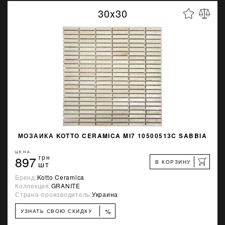
30x30
МОЗАИКА KOTTO CERAMICA MI7 10500513C SABBIA
ЦЕНА
897
грн
В КОРЗИНУ
шт
Бренд:
Kotto Ceramica
Коллекция:
GRANITE
Страна-производитель:
Украина
%
УЗНАТЬ СВОЮ СКИДКУ