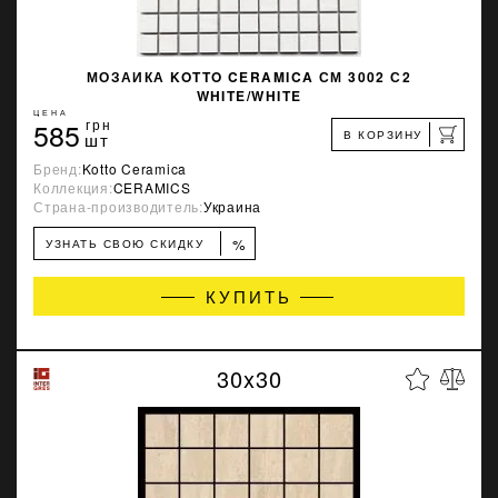
МОЗАИКА KOTTO CERAMICA СМ 3002 С2
WHITE/WHITE
ЦЕНА
585
грн
В КОРЗИНУ
шт
Бренд:
Kotto Ceramica
Коллекция:
CERAMICS
Страна-производитель:
Украина
%
УЗНАТЬ СВОЮ СКИДКУ
КУПИТЬ
30x30