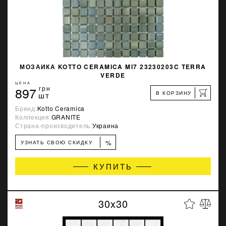
МОЗАИКА KOTTO CERAMICA MI7 23230203C TERRA
VERDE
ЦЕНА
897
грн
В КОРЗИНУ
шт
Бренд:
Kotto Ceramica
Коллекция:
GRANITE
Страна-производитель:
Украина
%
УЗНАТЬ СВОЮ СКИДКУ
КУПИТЬ
30x30