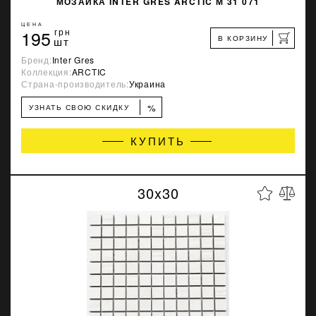
МОЗАИКА INTER GRES ARCTIC М 31 071
ЦЕНА
195
грн
В КОРЗИНУ
шт
Бренд:
Inter Gres
Коллекция:
ARCTIC
Страна-производитель:
Украина
%
УЗНАТЬ СВОЮ СКИДКУ
КУПИТЬ
30x30