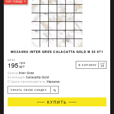
Топ-товар ⭐
МОЗАИКА INTER GRES CALACATTA GOLD М 35 071
ЦЕНА
195
грн
В КОРЗИНУ
шт
Бренд:
Inter Gres
Коллекция:
Calacatta Gold
Страна-производитель:
Украина
%
УЗНАТЬ СВОЮ СКИДКУ
КУПИТЬ