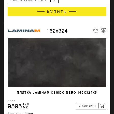
КУПИТЬ
162x324
ПЛИТКА LAMINAM OSSIDO NERO 162X324X5
ЦЕНА
9595
грн
В КОРЗИНУ
м2
Бренд:
Laminam