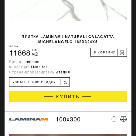
ПЛИТКА LAMINAM I NATURALI CALACATTA
MICHELANGELO 162X324X5
ЦЕНА
11868
грн
В КОРЗИНУ
м2
Бренд:
Laminam
Коллекция:
I Naturali
Страна-производитель:
Италия
%
УЗНАТЬ СВОЮ СКИДКУ
КУПИТЬ
100x300