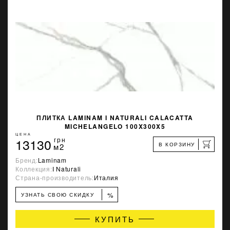
ПЛИТКА LAMINAM I NATURALI CALACATTA
MICHELANGELO 100X300X5
ЦЕНА
13130
грн
В КОРЗИНУ
м2
Бренд:
Laminam
Коллекция:
I Naturali
Страна-производитель:
Италия
%
УЗНАТЬ СВОЮ СКИДКУ
КУПИТЬ