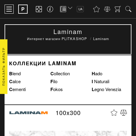
P
UA
Laminam
Интернет магазин PLITKASHOP
Laminam
ПОКАЗАТЬ ФИЛЬТР
КОЛЛЕКЦИИ LAMINAM
Blend
Collection
Hado
Calce
Filo
I Naturali
Cementi
Fokos
Legno Venezia
100x300