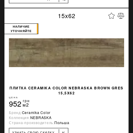
15x62
НАЛИЧИЕ
УТОЧНЯЙТЕ
ПЛИТКА CERAMIKA COLOR NEBRASKA BROWN GRES
15,5X62
ЦЕНА
952
грн
м2
Бренд:
Ceramika Color
Коллекция:
NEBRASKA
Страна-производитель:
Польша
%
УЗНАТЬ СВОЮ СКИДКУ