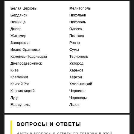
Белая Церковь
Мелитополь
Бердянск
Николаев
Винница
Никополь
Днепр
Одесса
Житомир
Полтава
Запорожье
Ровно
Ивано-Франковск
Сумы
Каменец-Подольский
Тернополь
Днепродзержинск
Ужгород
Киев
Харьков
Кременчуг
Херсон
Кривой Рог
Хмельницкий
Кропивницкий
Чернигов
Луцк
Черновцы
Мариуполь
Львов
ВОПРОСЫ И ОТВЕТЫ
Частые вопросы и ответы по товарам в этой