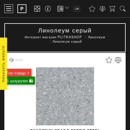
P
UA
Линолеум серый
Интернет магазин PLITKASHOP
Линолеум
Линолеум серый
ПОКАЗАТЬ ФИЛЬТР
Топ-товар ⭐
В шоуруме 🛍