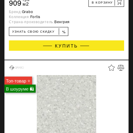
909
В КОРЗИНУ
м2
Бренд:
Grabo
Коллекция:
Fortis
Страна-производитель:
Венгрия
%
УЗНАТЬ СВОЮ СКИДКУ
КУПИТЬ
Топ-товар ⭐
В шоуруме 🛍