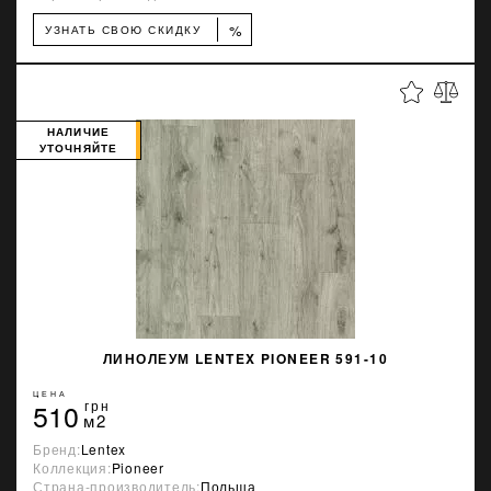
%
УЗНАТЬ СВОЮ СКИДКУ
НАЛИЧИЕ
УТОЧНЯЙТЕ
ЛИНОЛЕУМ LENTEX PIONEER 591-10
ЦЕНА
510
грн
м2
Бренд:
Lentex
Коллекция:
Pioneer
Страна-производитель:
Польша