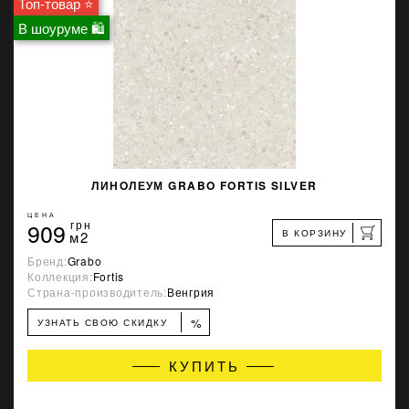
Топ-товар ⭐
В шоуруме 🛍
ЛИНОЛЕУМ GRABO FORTIS SILVER
ЦЕНА
909
грн
В КОРЗИНУ
м2
Бренд:
Grabo
Коллекция:
Fortis
Страна-производитель:
Венгрия
%
УЗНАТЬ СВОЮ СКИДКУ
КУПИТЬ