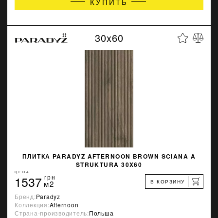
КУПИТЬ
30x60
ПЛИТКА PARADYZ AFTERNOON BROWN SCIANA A
STRUKTURA 30X60
ЦЕНА
1537
грн
В КОРЗИНУ
м2
Бренд:
Paradyz
Коллекция:
Afternoon
Страна-производитель:
Польша