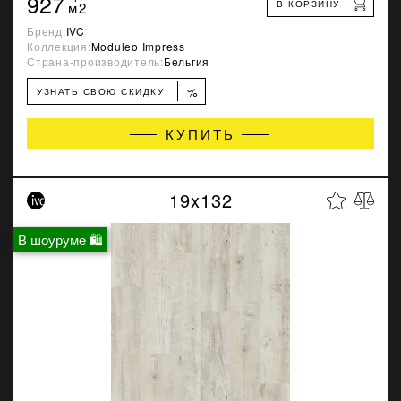
927
В КОРЗИНУ
м2
Бренд:
IVC
Коллекция:
Moduleo Impress
Страна-производитель:
Бельгия
%
УЗНАТЬ СВОЮ СКИДКУ
КУПИТЬ
19x132
В шоуруме 🛍