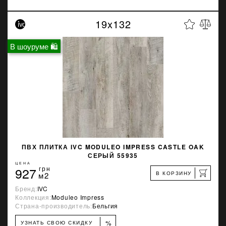
19x132
В шоуруме 🛍
ПВХ ПЛИТКА IVC MODULEO IMPRESS CASTLE OAK
СЕРЫЙ 55935
ЦЕНА
927
грн
В КОРЗИНУ
м2
Бренд:
IVC
Коллекция:
Moduleo Impress
Страна-производитель:
Бельгия
%
УЗНАТЬ СВОЮ СКИДКУ