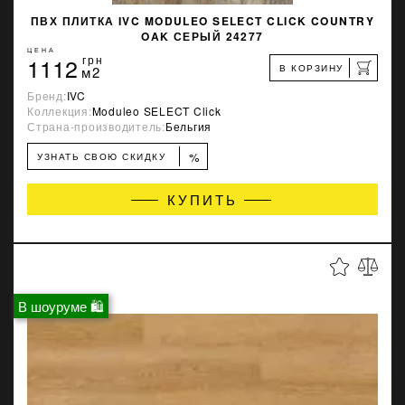
ПВХ ПЛИТКА IVC MODULEO SELECT CLICK COUNTRY
OAK СЕРЫЙ 24277
ЦЕНА
1112
грн
В КОРЗИНУ
м2
Бренд:
IVC
Коллекция:
Moduleo SELECT Click
Страна-производитель:
Бельгия
%
УЗНАТЬ СВОЮ СКИДКУ
КУПИТЬ
В шоуруме 🛍