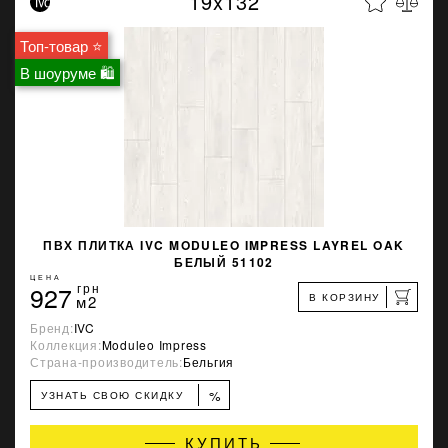
19x132
Топ-товар ⭐
В шоуруме 🛍
ПВХ ПЛИТКА IVC MODULEO IMPRESS LAYREL OAK
БЕЛЫЙ 51102
ЦЕНА
927
грн
В КОРЗИНУ
м2
Бренд:
IVC
Коллекция:
Moduleo Impress
Страна-производитель:
Бельгия
%
УЗНАТЬ СВОЮ СКИДКУ
КУПИТЬ