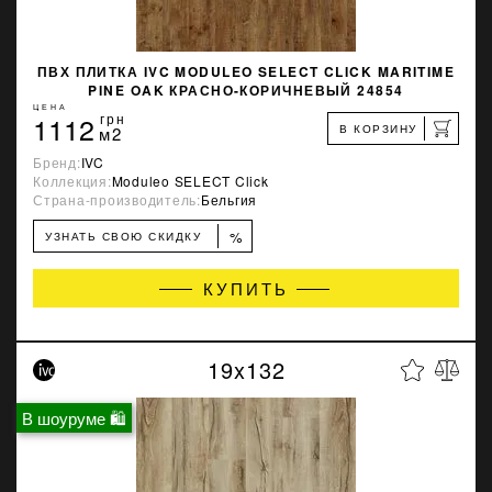
ПВХ ПЛИТКА IVC MODULEO SELECT CLICK MARITIME
PINE OAK КРАСНО-КОРИЧНЕВЫЙ 24854
ЦЕНА
1112
грн
В КОРЗИНУ
м2
Бренд:
IVC
Коллекция:
Moduleo SELECT Click
Страна-производитель:
Бельгия
%
УЗНАТЬ СВОЮ СКИДКУ
КУПИТЬ
19x132
В шоуруме 🛍