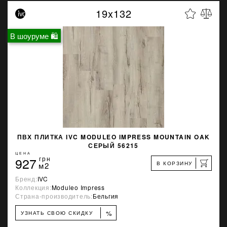
19x132
В шоуруме 🛍
ПВХ ПЛИТКА IVC MODULEO IMPRESS MOUNTAIN OAK
СЕРЫЙ 56215
ЦЕНА
927
грн
В КОРЗИНУ
м2
Бренд:
IVC
Коллекция:
Moduleo Impress
Страна-производитель:
Бельгия
%
УЗНАТЬ СВОЮ СКИДКУ