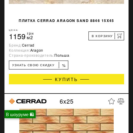
ПЛИТКА CERRAD ARAGON SAND 8846 15X45
ЦЕНА
1159
грн
В КОРЗИНУ
м2
Бренд:
Cerrad
Коллекция:
Aragon
Страна-производитель:
Польша
%
УЗНАТЬ СВОЮ СКИДКУ
КУПИТЬ
6x25
В шоуруме 🛍