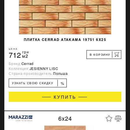
ПЛИТКА CERRAD ATAKAMA 19751 6X25
ЦЕНА
712
грн
В КОРЗИНУ
м2
Бренд:
Cerrad
Коллекция:
JESIENNY LISC
Страна-производитель:
Польша
%
УЗНАТЬ СВОЮ СКИДКУ
КУПИТЬ
6x24