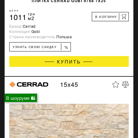
ПЛИТКА CERRAD GOBI 9768 7X25
ЦЕНА
1011
грн
В КОРЗИНУ
м2
Бренд:
Cerrad
Коллекция:
Gobi
Страна-производитель:
Польша
%
УЗНАТЬ СВОЮ СКИДКУ
КУПИТЬ
15x45
В шоуруме 🛍