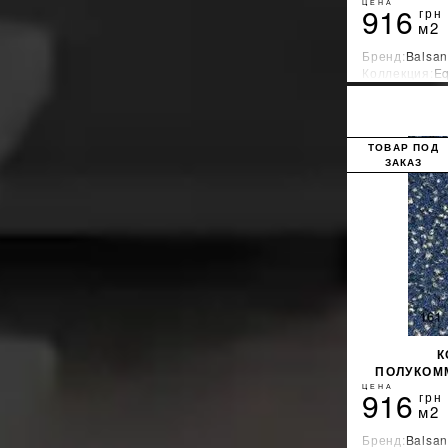
ЦЕНА
916
грн
м2
Бренд:
Balsan
Коллекция:
Eq
Страна-прои
ТОВАР ПОД
ЗАКАЗ
К
ПОЛУКОМ
ЦЕНА
916
грн
м2
Бренд:
Balsan