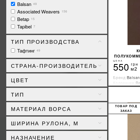
Balsan
49
Associated Weavers
156
Betap
15
Tapibel
7
ТИП ПРОИЗВОДСТВА
Тафтинг
К
49
ПОЛУКОММЕ
Т
ЦЕНА
550
грн
СТРАНА-ПРОИЗВОДИТЕЛЬ
м2
Франция
49
Бренд:
Balsan
ЦВЕТ
Коллекция:
Re
Страна-прои
ТИП
бежевый
7
полукоммерческий
49
ТОВАР ПОД
МАТЕРИАЛ ВОРСА
бордовый
1
ЗАКАЗ
голубой
1
Полиамид
49
ШИРИНА РУЛОНА, М
желтый
2
зеленый
4
6
49
НАЗНАЧЕНИЕ
золотой
1