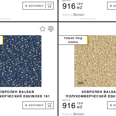
ЦЕНА
916
грн
В КОРЗИНУ
В 
м2
Бренд:
Balsan
uinoxe
Коллекция:
Equinoxe
зводитель:
Франция
Страна-производитель:
Франци
%
УЗНАТЬ СВОЮ СКИДКУ
УЗНАТЬ СВОЮ С
ТОВАР ПОД
ЗАКАЗ
КУПИТЬ
КУПИТЬ
ОВРОЛИН BALSAN
КОВРОЛИН BALS
МЕРЧЕСКИЙ EQUINOXE 161
ПОЛУКОММЕРЧЕСКИЙ EQUI
ЦЕНА
916
грн
В КОРЗИНУ
В 
м2
Бренд:
Balsan