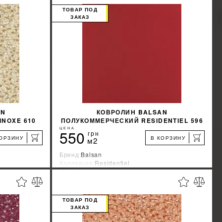
ТОВАР ПОД
ЗАКАЗ
КУПИТЬ
AN
КОВРОЛИН BALSAN
NOXE 610
ПОЛУКОММЕРЧЕСКИЙ RESIDENTIEL 596
КРАСНЫЙ
ЦЕНА
550
грн
КОРЗИНУ
В КОРЗИНУ
м2
Бренд:
Balsan
Коллекция:
Residentiel
я
Страна-производитель:
Франция
%
%
КИДКУ
УЗНАТЬ СВОЮ СКИДКУ
ТОВАР ПОД
ЗАКАЗ
КУПИТЬ