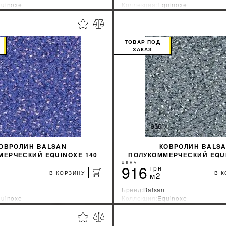
uinoxe
Коллекция:
Equinoxe
зводитель:
Франция
Страна-производитель:
Франци
%
УЗНАТЬ СВОЮ СКИДКУ
УЗНАТЬ СВОЮ С
ТОВАР ПОД
ЗАКАЗ
КУПИТЬ
КУПИТЬ
ОВРОЛИН BALSAN
КОВРОЛИН BALS
МЕРЧЕСКИЙ EQUINOXE 140
ПОЛУКОММЕРЧЕСКИЙ EQUI
ЦЕНА
916
грн
В КОРЗИНУ
В 
м2
Бренд:
Balsan
uinoxe
Коллекция:
Equinoxe
зводитель:
Франция
Страна-производитель:
Франци
%
УЗНАТЬ СВОЮ СКИДКУ
УЗНАТЬ СВОЮ С