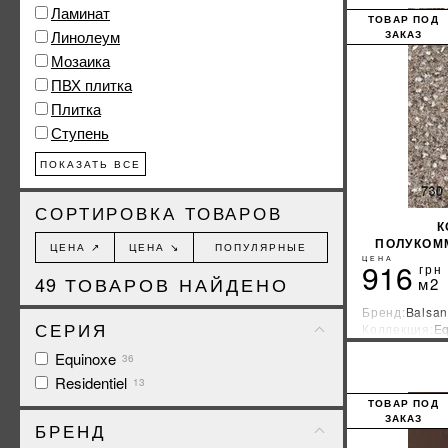
Ламинат
ТОВАР ПОД
Линолеум
ЗАКАЗ
Мозаика
ПВХ плитка
Плитка
Ступень
ПОКАЗАТЬ ВСЕ
СОРТИРОВКА ТОВАРОВ
К
ПОЛУКОМ
ЦЕНА ↗
ЦЕНА ↘
ПОПУЛЯРНЫЕ
ЦЕНА
916
грн
49
ТОВАРОВ НАЙДЕНО
м2
Бренд:
Balsan
СЕРИЯ
Коллекция:
Eq
Страна-прои
Equinoxe
36
Residentiel
13
ТОВАР ПОД
ЗАКАЗ
БРЕНД