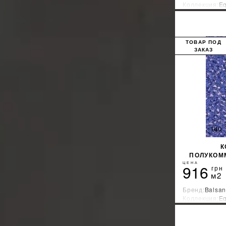
Коллекция:
Eq
Страна-прои
ТОВАР ПОД
ЗАКАЗ
К
ПОЛУКОМ
ЦЕНА
916
грн
м2
Бренд:
Balsan
Коллекция:
Eq
Страна-прои