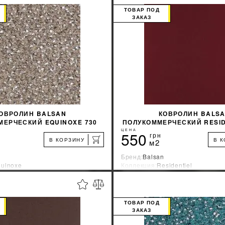
ТОВАР ПОД
ЗАКАЗ
ОВРОЛИН BALSAN
КОВРОЛИН BALS
МЕРЧЕСКИЙ EQUINOXE 730
ПОЛУКОММЕРЧЕСКИЙ RESID
БОРДОВЫЙ
ЦЕНА
550
грн
В КОРЗИНУ
В 
м2
Бренд:
Balsan
uinoxe
Коллекция:
Residentiel
зводитель:
Франция
Страна-производитель:
Франци
%
УЗНАТЬ СВОЮ СКИДКУ
УЗНАТЬ СВОЮ С
ТОВАР ПОД
ЗАКАЗ
КУПИТЬ
КУПИТЬ