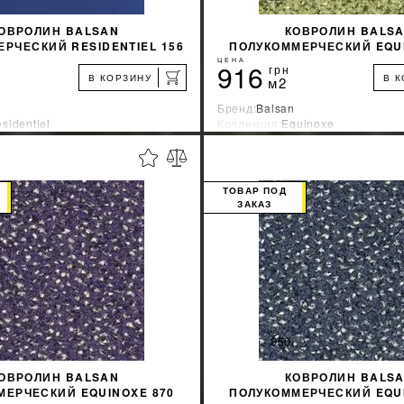
ОВРОЛИН BALSAN
КОВРОЛИН BALS
РЧЕСКИЙ RESIDENTIEL 156
ПОЛУКОММЕРЧЕСКИЙ EQUI
ТЕМНО-СИНИЙ
ЦЕНА
916
грн
В КОРЗИНУ
В 
м2
Бренд:
Balsan
sidentiel
Коллекция:
Equinoxe
зводитель:
Франция
Страна-производитель:
Франци
%
УЗНАТЬ СВОЮ СКИДКУ
УЗНАТЬ СВОЮ С
ТОВАР ПОД
ЗАКАЗ
КУПИТЬ
КУПИТЬ
ОВРОЛИН BALSAN
КОВРОЛИН BALS
МЕРЧЕСКИЙ EQUINOXE 870
ПОЛУКОММЕРЧЕСКИЙ EQUI