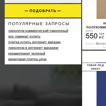
коричневый
13
красный
4
ПОДОБРАТЬ
гостиная
36
кремовый
2
гостиница
49
оранжевый
1
ПОПУЛЯРНЫЕ ЗАПРОСЫ
К
детская
13
ПОЛУКОММЕ
серый
6
линолеум коммерческий гомогенный
дом
ЦЕНА
36
550
синий
грн
12
spc ламинат купить
м2
кухня
36
фиолетовый
4
плитка купить интернет магазин
магазин
49
Бренд:
Balsan
черный
5
линолеум в интернет магазине
Коллекция:
Re
офис
13
Страна-прои
керамогранит зеленый
пол
36
виниловая плитка цена
прихожая
36
ресторан
ТОВАР ПОД
36
ЗАКАЗ
спортзал
13