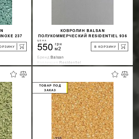
AN
КОВРОЛИН BALSAN
NOXE 237
ПОЛУКОММЕРЧЕСКИЙ RESIDENTIEL 936
СЕРЫЙ
ЦЕНА
550
грн
КОРЗИНУ
В КОРЗИНУ
м2
Бренд:
Balsan
Коллекция:
Residentiel
я
Страна-производитель:
Франция
%
%
КИДКУ
УЗНАТЬ СВОЮ СКИДКУ
ТОВАР ПОД
ЗАКАЗ
КУПИТЬ