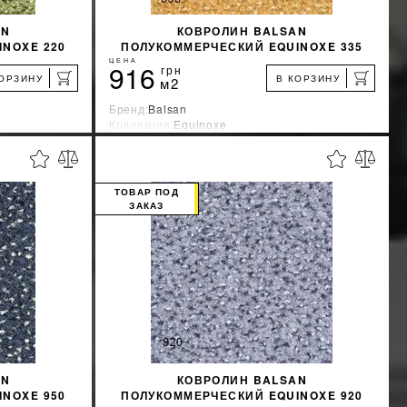
AN
КОВРОЛИН BALSAN
NOXE 220
ПОЛУКОММЕРЧЕСКИЙ EQUINOXE 335
ЦЕНА
916
грн
КОРЗИНУ
В КОРЗИНУ
м2
Бренд:
Balsan
Коллекция:
Equinoxe
я
Страна-производитель:
Франция
%
%
КИДКУ
УЗНАТЬ СВОЮ СКИДКУ
ТОВАР ПОД
ЗАКАЗ
КУПИТЬ
AN
КОВРОЛИН BALSAN
NOXE 950
ПОЛУКОММЕРЧЕСКИЙ EQUINOXE 920