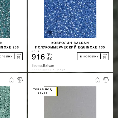
AN
КОВРОЛИН BALSAN
NOXE 256
ПОЛУКОММЕРЧЕСКИЙ EQUINOXE 135
ЦЕНА
916
грн
КОРЗИНУ
В КОРЗИНУ
м2
Бренд:
Balsan
Коллекция:
Equinoxe
я
Страна-производитель:
Франция
%
%
КИДКУ
УЗНАТЬ СВОЮ СКИДКУ
ТОВАР ПОД
ЗАКАЗ
КУПИТЬ