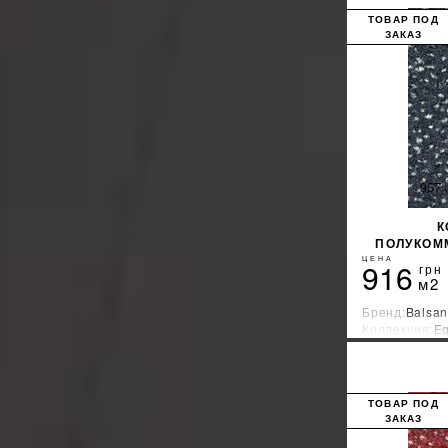
ТОВАР ПОД
ЗАКАЗ
К
ПОЛУКОМ
ЦЕНА
916
грн
м2
Бренд:
Balsan
Коллекция:
Eq
Страна-прои
ТОВАР ПОД
ЗАКАЗ