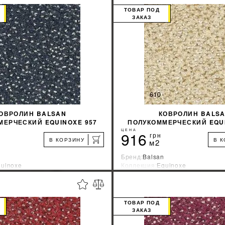
ТОВАР ПОД
ЗАКАЗ
КУПИТЬ
КУПИТЬ
ОВРОЛИН BALSAN
КОВРОЛИН BALS
МЕРЧЕСКИЙ EQUINOXE 957
ПОЛУКОММЕРЧЕСКИЙ EQUI
ЦЕНА
916
грн
В КОРЗИНУ
В 
м2
Бренд:
Balsan
uinoxe
Коллекция:
Equinoxe
зводитель:
Франция
Страна-производитель:
Франци
%
УЗНАТЬ СВОЮ СКИДКУ
УЗНАТЬ СВОЮ С
ТОВАР ПОД
ЗАКАЗ
КУПИТЬ
КУПИТЬ