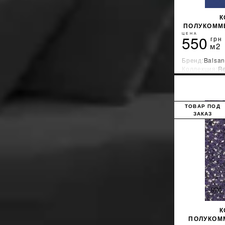
К
ПОЛУКОММЕ
ЦЕНА
550
грн
м2
Бренд:
Balsan
Коллекция:
Re
Страна-прои
ТОВАР ПОД
ЗАКАЗ
К
ПОЛУКОМ