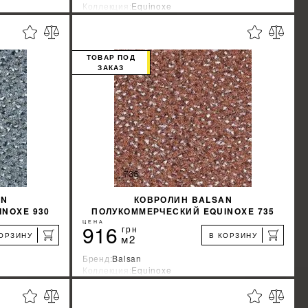
Коллекция:
Equinoxe
я
Страна-производитель:
Франция
%
%
КИДКУ
УЗНАТЬ СВОЮ СКИДКУ
ТОВАР ПОД
ЗАКАЗ
КУПИТЬ
AN
КОВРОЛИН BALSAN
NOXE 930
ПОЛУКОММЕРЧЕСКИЙ EQUINOXE 735
ЦЕНА
916
грн
КОРЗИНУ
В КОРЗИНУ
м2
Бренд:
Balsan
Коллекция:
Equinoxe
я
Страна-производитель:
Франция
%
%
КИДКУ
УЗНАТЬ СВОЮ СКИДКУ