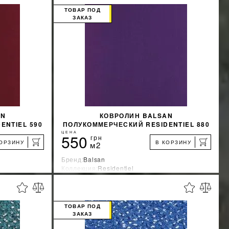
ТОВАР ПОД
ЗАКАЗ
AN
КОВРОЛИН BALSAN
ENTIEL 590
ПОЛУКОММЕРЧЕСКИЙ RESIDENTIEL 880
ФИОЛЕТОВЫЙ
ЦЕНА
550
грн
КОРЗИНУ
В КОРЗИНУ
м2
Бренд:
Balsan
Коллекция:
Residentiel
я
Страна-производитель:
Франция
%
%
КИДКУ
УЗНАТЬ СВОЮ СКИДКУ
ТОВАР ПОД
ЗАКАЗ
КУПИТЬ