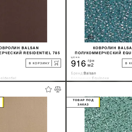
ОВРОЛИН BALSAN
КОВРОЛИН BALS
РЧЕСКИЙ RESIDENTIEL 785
ПОЛУКОММЕРЧЕСКИЙ EQUI
ЕМНО-КОРИЧНЕВЫЙ
ЦЕНА
916
грн
В КОРЗИНУ
В 
м2
Бренд:
Balsan
sidentiel
Коллекция:
Equinoxe
зводитель:
Франция
Страна-производитель:
Франци
%
УЗНАТЬ СВОЮ СКИДКУ
УЗНАТЬ СВОЮ С
ТОВАР ПОД
ЗАКАЗ
КУПИТЬ
КУПИТЬ