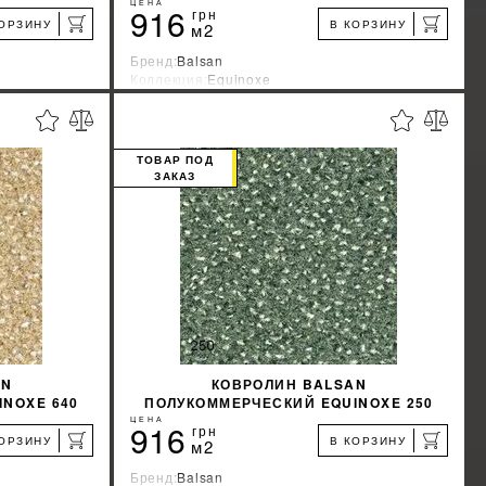
ЦЕНА
916
грн
КОРЗИНУ
В КОРЗИНУ
м2
Бренд:
Balsan
Коллекция:
Equinoxe
я
Страна-производитель:
Франция
%
%
КИДКУ
УЗНАТЬ СВОЮ СКИДКУ
ТОВАР ПОД
ЗАКАЗ
КУПИТЬ
AN
КОВРОЛИН BALSAN
NOXE 640
ПОЛУКОММЕРЧЕСКИЙ EQUINOXE 250
ЦЕНА
916
грн
КОРЗИНУ
В КОРЗИНУ
м2
Бренд:
Balsan