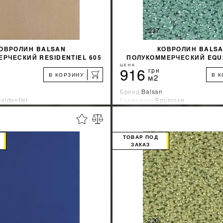
ОВРОЛИН BALSAN
КОВРОЛИН BALS
РЧЕСКИЙ RESIDENTIEL 605
ПОЛУКОММЕРЧЕСКИЙ EQUI
БЕЖЕВЫЙ
ЦЕНА
916
грн
В КОРЗИНУ
В 
м2
Бренд:
Balsan
sidentiel
Коллекция:
Equinoxe
зводитель:
Франция
Страна-производитель:
Франци
%
УЗНАТЬ СВОЮ СКИДКУ
УЗНАТЬ СВОЮ С
ТОВАР ПОД
ЗАКАЗ
КУПИТЬ
КУПИТЬ