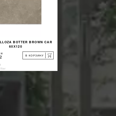
ELLOZA BOTTER BROWN CAR
60Х120
рн
В КОРЗИНУ
2
a
tter
зводитель:
Индия
%
УЗНАТЬ СВОЮ СКИДКУ
КУПИТЬ