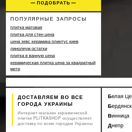
ПОДОБРАТЬ
Dual Gres
28
Ecoceramic
148
ПОПУЛЯРНЫЕ ЗАПРОСЫ
Ege Seramik
32
El Molino
плитка матовая
18
EMIL CERAMICA
плитка для стен цена
16
EnergieKer
цена зевс керамика плинтус киев
48
Equipe
линолеум остатки
190
Ergon
плитка в ванную цена
2
EXAGRES
керамическая плитка цена за квадратный
35
метр
Fiandre
32
Flaviker
13
Florim
10
FLORIM GROUP
17
Белая Ц
ДОСТАВЛЯЕМ ВО ВСЕ
Fondovalle
14
ГОРОДА УКРАИНЫ
Geotiles
Бердянск
207
Golden Tile
Интернет-магазин керамической
49
Винница
плитки PLITKASHOP осуществляет
GRANISER
10
доставку по всем городам Украины
Днепр
IBERO
8