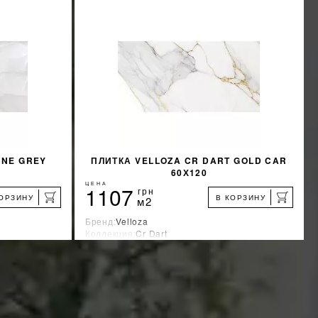
INE GREY
ПЛИТКА VELLOZA CR DART GOLD CAR
60Х120
ЦЕНА
1107
грн
КОРЗИНУ
В КОРЗИНУ
м2
Бренд:
Velloza
Коллекция:
Cr Dart
Страна-производитель:
Индия
%
%
КИДКУ
УЗНАТЬ СВОЮ СКИДКУ
КУПИТЬ