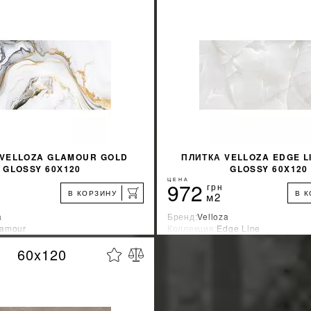
 VELLOZA GLAMOUR GOLD
ПЛИТКА VELLOZA EDGE L
GLOSSY 60Х120
GLOSSY 60X120
ЦЕНА
972
грн
В КОРЗИНУ
В 
м2
a
Бренд:
Velloza
lamour
Коллекция:
Edge Line
зводитель:
Индия
Страна-производитель:
Индия
60x120
%
УЗНАТЬ СВОЮ СКИДКУ
УЗНАТЬ СВОЮ С
КУПИТЬ
КУПИТЬ