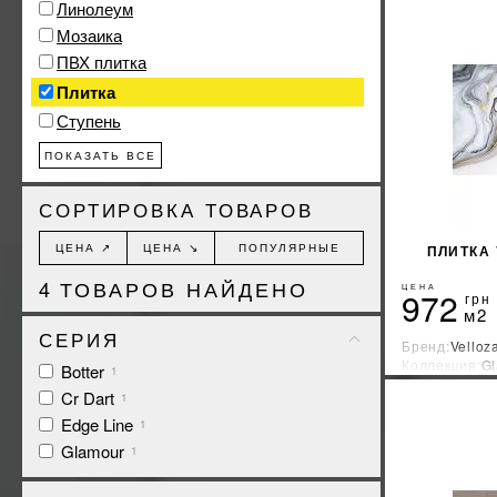
Линолеум
Мозаика
ПВХ плитка
Плитка
Ступень
ПОКАЗАТЬ ВСЕ
СОРТИРОВКА ТОВАРОВ
ЦЕНА ↗
ЦЕНА ↘
ПОПУЛЯРНЫЕ
ПЛИТКА
4
ТОВАРОВ НАЙДЕНО
ЦЕНА
972
грн
м2
СЕРИЯ
Бренд:
Velloz
Коллекция:
G
Botter
1
Страна-прои
Cr Dart
1
Edge Line
1
Glamour
1