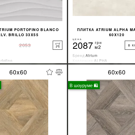
TRIUM PORTOFINO BLANCO
ПЛИТКА ATRIUM ALPHA M
RLV. BRILLO 33X55
60X120
ЦЕНА
2087
грн
2053
В 
м2
Бренд:
Atrium
rtofino
Коллекция:
ALPHA
зводитель:
Испания
Страна-производитель:
Испани
60x60
60x60
%
УЗНАТЬ СВОЮ СКИДКУ
УЗНАТЬ СВОЮ С
В шоуруме 🛍
КУПИТЬ
КУПИТЬ