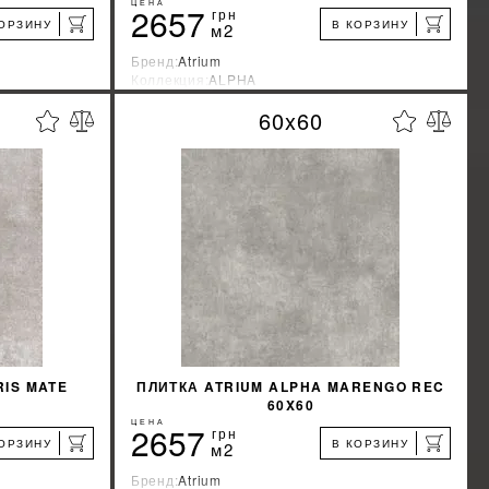
ЦЕНА
2657
грн
КОРЗИНУ
В КОРЗИНУ
м2
Бренд:
Atrium
Коллекция:
ALPHA
я
Страна-производитель:
Испания
60x60
%
%
КИДКУ
УЗНАТЬ СВОЮ СКИДКУ
КУПИТЬ
RIS MATE
ПЛИТКА ATRIUM ALPHA MARENGO REC
60X60
ЦЕНА
2657
грн
КОРЗИНУ
В КОРЗИНУ
м2
Бренд:
Atrium