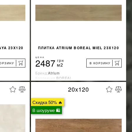
AYA 23X120
ПЛИТКА ATRIUM BOREAL MIEL 23X120
ЦЕНА
2487
грн
КОРЗИНУ
В КОРЗИНУ
м2
Бренд:
Atrium
Коллекция:
BOREAL
я
Страна-производитель:
Испания
20x120
%
%
КИДКУ
УЗНАТЬ СВОЮ СКИДКУ
Скидка 50% 🔥
КУПИТЬ
В шоуруме 🛍