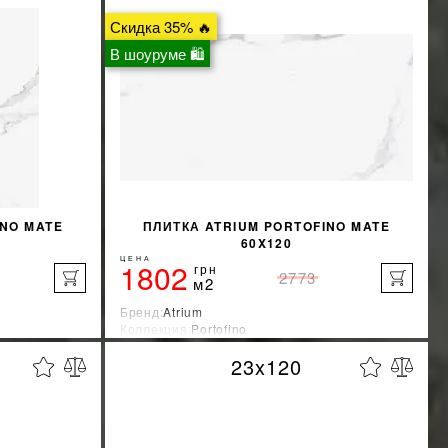
Скидка 35% 🔥
В шоуруме 🛍
INO MATE
ПЛИТКА ATRIUM PORTOFINO MATE
60X120
ЦЕНА
1802
грн
2773
м2
Бренд:
Atrium
Коллекция:
Portofino
я
Страна-производитель:
Испания
23x120
%
%
КИДКУ
УЗНАТЬ СВОЮ СКИДКУ
КУПИТЬ