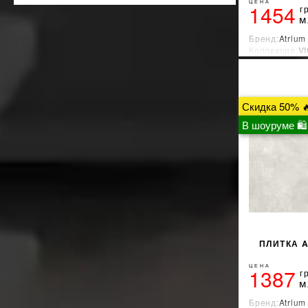
Golden Tile
ЦЕНА
49
1454
г
м
GRANISER
10
IBERO
8
Бренд:
Atrium
Коллекция:
V
iKeramix
1
Страна-прои
IMOLA
34
Inter Gres
313
Intercerama
1
Скидка 50% 
Itaca
20
В шоуруме 🛍
ITALGRANITI
8
ITALICA
164
ITT CERAMIC
6
Kale
33
Keraben
12
KERATILE
20
KEROS
33
ПЛИТКА A
Kutahya Seramik
120
LA FAENZA
ЦЕНА
9
1387
г
м
La Platera
17
Laminam
128
Бренд:
Atrium