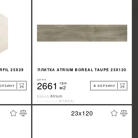
КУПИТЬ
FIL 25X29
ПЛИТКА ATRIUM BOREAL TAUPE 23X120
ЦЕНА
2661
грн
КОРЗИНУ
В КОРЗИНУ
м2
Бренд:
Atrium
Коллекция:
BOREAL
я
Страна-производитель:
Испания
23x120
%
%
КИДКУ
УЗНАТЬ СВОЮ СКИДКУ
КУПИТЬ