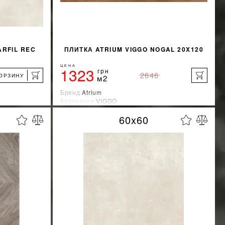
ARFIL REC
ПЛИТКА ATRIUM VIGGO NOGAL 20X120
ЦЕНА
1323
грн
2646
КОРЗИНУ
м2
Бренд:
Atrium
Коллекция:
VIGGO
я
Страна-производитель:
Испания
60x60
%
%
КИДКУ
УЗНАТЬ СВОЮ СКИДКУ
КУПИТЬ