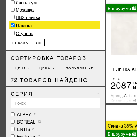
Линолеум
В шоуруме 🛍
Мозаика
ПВХ плитка
Плитка
Ступень
ПОКАЗАТЬ ВСЕ
СОРТИРОВКА ТОВАРОВ
ЦЕНА ↗
ЦЕНА ↘
ПОПУЛЯРНЫЕ
ПЛИТКА A
72
ТОВАРОВ НАЙДЕНО
ЦЕНА
2087
г
м
СЕРИЯ
Бренд:
Atrium
Коллекция:
A
Страна-прои
ALPHA
15
BOREAL
12
Скидка 35% 
ENTIS
2
В шоуруме 🛍
Exclusive
2