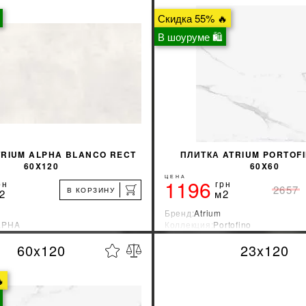
Скидка 55% 🔥
В шоуруме 🛍
TRIUM ALPHA BLANCO RECT
ПЛИТКА ATRIUM PORTOF
60X120
60X60
ЦЕНА
1196
рн
грн
2657
В КОРЗИНУ
2
м2
Бренд:
Atrium
LPHA
Коллекция:
Portofino
зводитель:
Испания
Страна-производитель:
Испани
60x120
23x120
%
УЗНАТЬ СВОЮ СКИДКУ
УЗНАТЬ СВОЮ С

КУПИТЬ
КУПИТЬ