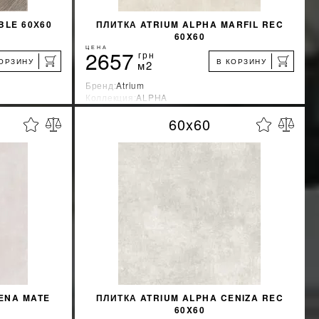
BLE 60Х60
ПЛИТКА ATRIUM ALPHA MARFIL REC
60X60
ЦЕНА
2657
грн
КОРЗИНУ
В КОРЗИНУ
м2
Бренд:
Atrium
Коллекция:
ALPHA
я
Страна-производитель:
Испания
60x60
%
%
КИДКУ
УЗНАТЬ СВОЮ СКИДКУ
КУПИТЬ
RENA MATE
ПЛИТКА ATRIUM ALPHA CENIZA REC
60X60