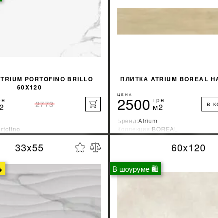
TRIUM PORTOFINO BRILLO
ПЛИТКА ATRIUM BOREAL H
60X120
ЦЕНА
2500
рн
грн
2773
В 
2
м2
Бренд:
Atrium
rtofino
Коллекция:
BOREAL
зводитель:
Испания
Страна-производитель:
Испани
33x55
60x120
%
УЗНАТЬ СВОЮ СКИДКУ
УЗНАТЬ СВОЮ С

В шоуруме 🛍
КУПИТЬ
КУПИТЬ