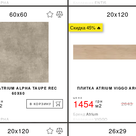
LPHA
Коллекция:
ENTIS
зводитель:
Испания
Страна-производитель:
Испани
60x60
20x120
%
УЗНАТЬ СВОЮ СКИДКУ
УЗНАТЬ СВОЮ С
Скидка 45% 🔥
КУПИТЬ
КУПИТЬ
ATRIUM ALPHA TAUPE REC
ПЛИТКА ATRIUM VIGGO AR
60X60
ЦЕНА
1454
рн
грн
2643
В КОРЗИНУ
2
м2
Бренд:
Atrium
LPHA
Коллекция:
VIGGO
зводитель:
Испания
Страна-производитель:
Испани
20x120
26x29
%
УЗНАТЬ СВОЮ СКИДКУ
УЗНАТЬ СВОЮ С