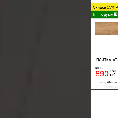
Ragno
55
Скидка 55% 
Rako
938
В шоуруме 🛍
Raviraj
13
Realonda
11
Rocersa
52
ROYAL MARBLE
30
Saime
21
Saloni
11
Stargres
151
ПЛИТКА AT
StileCeramic
8
STM CERAMICS
ЦЕНА
16
890
грн
м2
STN CERAMICA
38
TAU CERAMICA
133
Бренд:
Atrium
Коллекция:
V
Teo Ceramics
253
Страна-прои
TERMAL SERAMIK
36
Undefasa
31
USAK SERAMIK
12
Velloza
4