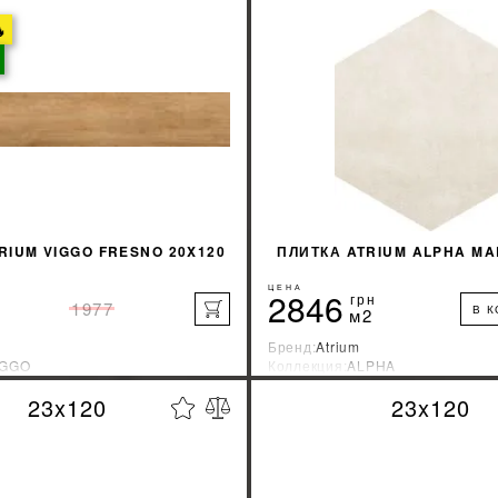

КУПИТЬ
КУПИТЬ
RIUM VIGGO FRESNO 20X120
ПЛИТКА ATRIUM ALPHA MAR
ЦЕНА
2846
грн
1977
В 
м2
Бренд:
Atrium
IGGO
Коллекция:
ALPHA
зводитель:
Испания
Страна-производитель:
Испани
23x120
23x120
%
УЗНАТЬ СВОЮ СКИДКУ
УЗНАТЬ СВОЮ С
КУПИТЬ
КУПИТЬ