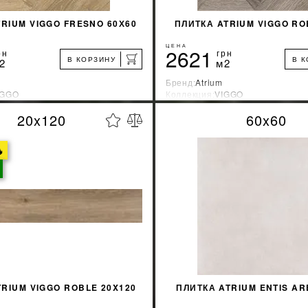
RIUM VIGGO FRESNO 60Х60
ПЛИТКА ATRIUM VIGGO RO
ЦЕНА
2621
рн
грн
В КОРЗИНУ
В 
2
м2
Бренд:
Atrium
IGGO
Коллекция:
VIGGO
зводитель:
Испания
Страна-производитель:
Испани
20x120
60x60
%
УЗНАТЬ СВОЮ СКИДКУ
УЗНАТЬ СВОЮ С

КУПИТЬ
КУПИТЬ
TRIUM VIGGO ROBLE 20X120
ПЛИТКА ATRIUM ENTIS A