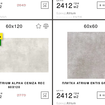
ЦЕНА
2412
рн
грн
2643
В 
2
м2
Бренд:
Atrium
IGGO
Коллекция:
ENTIS
зводитель:
Испания
Страна-производитель:
Испани
60x120
60x60
%
УЗНАТЬ СВОЮ СКИДКУ
УЗНАТЬ СВОЮ С

КУПИТЬ
КУПИТЬ
TRIUM ALPHA CENIZA REC
ПЛИТКА ATRIUM ENTIS G
60X120
ЦЕНА
2412
рн
грн
2773
В 
2
м2
Бренд:
Atrium