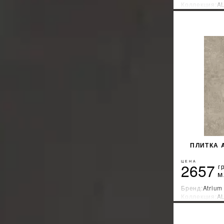
Коллекция:
A
Levanta
11
Страна-прои
MAINZU
148
MARAZZI
898
MEGAGRES
163
Mirage Ceramica
18
MONOPOLE
49
Navarti
5
Newker
32
NOVABELL
10
Nowa Gala
39
Opoczno
240
Oset
14
ПЛИТКА 
Pamesa Ceramica
565
Paradyz
ЦЕНА
441
2657
г
м
PERONDA
44
Porcelanite Dos
17
Бренд:
Atrium
Коллекция:
A
Porcelanosa
3
Страна-прои
PRISSMACER
55
Provenza
21