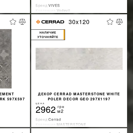
Бренд:
VIVES
Коллекция:
Vodevil
Страна-производитель:
Испания
30x120
%
%
КИДКУ
УЗНАТЬ СВОЮ СКИДКУ
НАЛИЧИЕ
УТОЧНЯЙТЕ
КУПИТЬ
CEMENT
ДЕКОР CERRAD MASTERSTONE WHITE
RK 597X597
POLER DECOR GEO 297X1197
ЦЕНА
2962
грн
м2
Бренд:
Cerrad
Коллекция:
MASTERSTONE
Страна-производитель:
Польша