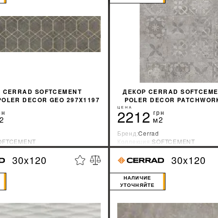
 CERRAD SOFTCEMENT
ДЕКОР CERRAD SOFTCEME
POLER DECOR GEO 297X1197
POLER DECOR PATCHWORK
ЦЕНА
2212
рн
грн
2
м2
Бренд:
Cerrad
OFTCEMENT
Коллекция:
SOFTCEMENT
зводитель:
Польша
Страна-производитель:
Польша
30x120
30x120
%
УЗНАТЬ СВОЮ СКИДКУ
УЗНАТЬ СВОЮ С
НАЛИЧИЕ
УТОЧНЯЙТЕ