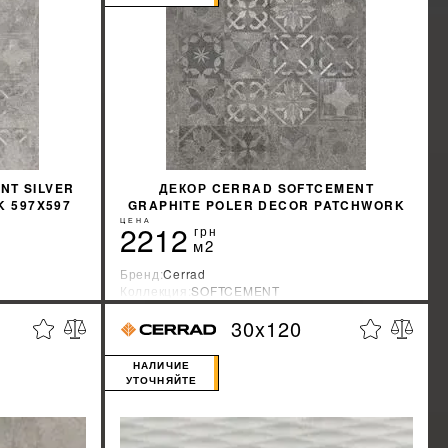
NT SILVER
ДЕКОР CERRAD SOFTCEMENT
 597X597
GRAPHITE POLER DECOR PATCHWORK
597X597
ЦЕНА
2212
грн
м2
Бренд:
Cerrad
Коллекция:
SOFTCEMENT
Страна-производитель:
Польша
30x120
%
%
КИДКУ
УЗНАТЬ СВОЮ СКИДКУ
НАЛИЧИЕ
УТОЧНЯЙТЕ