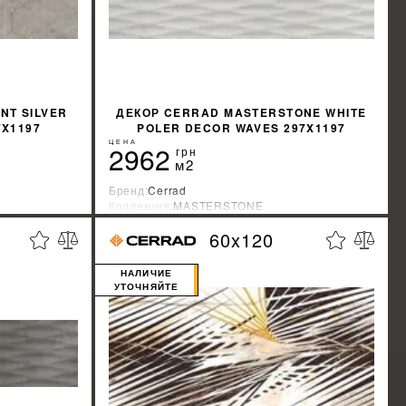
NT SILVER
ДЕКОР CERRAD MASTERSTONE WHITE
7X1197
POLER DECOR WAVES 297X1197
ЦЕНА
2962
грн
м2
Бренд:
Cerrad
Коллекция:
MASTERSTONE
Страна-производитель:
Польша
60x120
%
%
КИДКУ
УЗНАТЬ СВОЮ СКИДКУ
НАЛИЧИЕ
УТОЧНЯЙТЕ