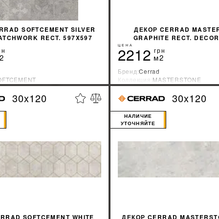
RRAD SOFTCEMENT SILVER
ДЕКОР CERRAD MASTE
ATCHWORK RECT. 597X597
GRAPHITE RECT. DECO
297X1197
ЦЕНА
2212
рн
грн
2
м2
Бренд:
Cerrad
OFTCEMENT
Коллекция:
MASTERSTONE
зводитель:
Польша
Страна-производитель:
Польша
30x120
30x120
%
УЗНАТЬ СВОЮ СКИДКУ
УЗНАТЬ СВОЮ С
НАЛИЧИЕ
УТОЧНЯЙТЕ
ERRAD SOFTCEMENT WHITE
ДЕКОР CERRAD MASTERST