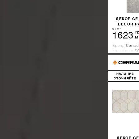
ДЕКОР CE
DECOR P
ЦЕНА
1623
г
м
Бренд:
Cerrad
Коллекция:
S
Страна-прои
НАЛИЧИЕ
УТОЧНЯЙТЕ
ДЕКОР C