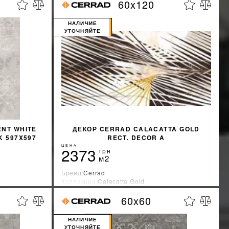
60x120
%
%
КИДКУ
УЗНАТЬ СВОЮ СКИДКУ
НАЛИЧИЕ
УТОЧНЯЙТЕ
NT WHITE
ДЕКОР CERRAD CALACATTA GOLD
 597X597
RECT. DECOR A
ЦЕНА
2373
грн
м2
Бренд:
Cerrad
Коллекция:
Calacatta Gold
Страна-производитель:
Польша
60x60
%
%
КИДКУ
УЗНАТЬ СВОЮ СКИДКУ
НАЛИЧИЕ
УТОЧНЯЙТЕ