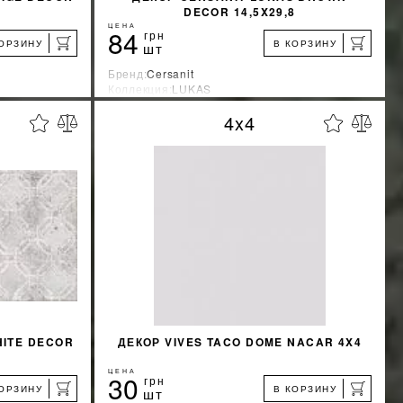
DECOR 14,5X29,8
ЦЕНА
84
грн
КОРЗИНУ
В КОРЗИНУ
шт
Бренд:
Cersanit
Коллекция:
LUKAS
Страна-производитель:
Украина
4x4
%
%
КИДКУ
УЗНАТЬ СВОЮ СКИДКУ
КУПИТЬ
HITE DECOR
ДЕКОР VIVES TACO DOME NACAR 4X4
ЦЕНА
30
грн
КОРЗИНУ
В КОРЗИНУ
шт