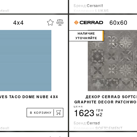
Бренд:
Cersanit
devil
Коллекция:
LUKAS
зводитель:
Испания
Страна-производитель:
Украина
4x4
60x60
%
УЗНАТЬ СВОЮ СКИДКУ
УЗНАТЬ СВОЮ С
НАЛИЧИЕ
УТОЧНЯЙТЕ
КУПИТЬ
КУПИТЬ
VES TACO DOME NUBE 4X4
ДЕКОР CERRAD SOFT
GRAPHITE DECOR PATCHWO
RECT.
ЦЕНА
1623
грн
В КОРЗИНУ
м2
Бренд:
Cerrad
devil
Коллекция:
SOFTCEMENT
зводитель:
Испания
Страна-производитель:
Польша