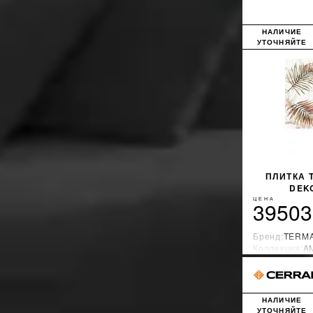
НАЛИЧИЕ
УТОЧНЯЙТЕ
ПЛИТКА 
DEK
ЦЕНА
39503
Бренд:
TERMA
Коллекция:
A
Страна-прои
НАЛИЧИЕ
УТОЧНЯЙТЕ