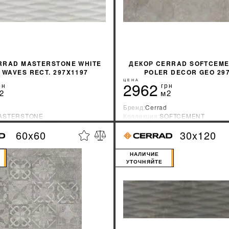
RRAD MASTERSTONE WHITE
ДЕКОР CERRAD SOFTCEME
 WAVES RECT. 297X1197
POLER DECOR GEO 29
ЦЕНА
2962
рн
грн
2
м2
Бренд:
Cerrad
ASTERSTONE
Коллекция:
SOFTCEMENT
зводитель:
Польша
Страна-производитель:
Польша
60x60
30x120
%
УЗНАТЬ СВОЮ СКИДКУ
УЗНАТЬ СВОЮ С
НАЛИЧИЕ
УТОЧНЯЙТЕ