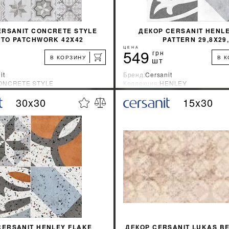
ERSANIT CONCRETE STYLE
ДЕКОР CERSANIT HENL
RTO PATCHWORK 42X42
PATTERN 29,8X29
ЦЕНА
549
грн
В КОРЗИНУ
В 
шт
it
Бренд:
Cersanit
ONCRETE STYLE
Коллекция:
HENLEY
зводитель:
Украина
Страна-производитель:
Украина
30x30
15x30
%
УЗНАТЬ СВОЮ СКИДКУ
УЗНАТЬ СВОЮ С
КУПИТЬ
КУПИТЬ
CERSANIT HENLEY FLAKE
ДЕКОР CERSANIT LUKAS B