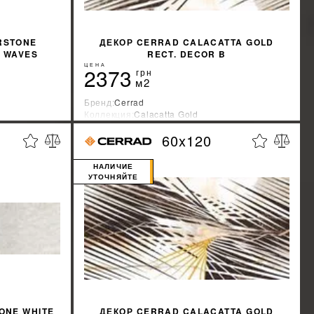
RSTONE
ДЕКОР CERRAD CALACATTA GOLD
R WAVES
RECT. DECOR B
ЦЕНА
2373
грн
м2
Бренд:
Cerrad
Коллекция:
Calacatta Gold
Страна-производитель:
Польша
60x120
%
%
КИДКУ
УЗНАТЬ СВОЮ СКИДКУ
НАЛИЧИЕ
УТОЧНЯЙТЕ
ONE WHITE
ДЕКОР CERRAD CALACATTA GOLD