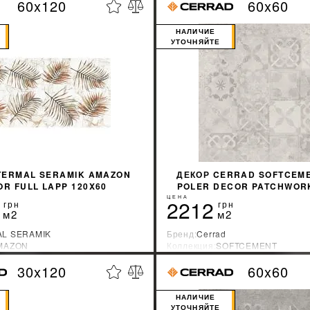
60x120
60x60
%
УЗНАТЬ СВОЮ СКИДКУ
УЗНАТЬ СВОЮ С
НАЛИЧИЕ
УТОЧНЯЙТЕ
КУПИТЬ
TERMAL SERAMIK AMAZON
ДЕКОР CERRAD SOFTCEME
OR FULL LAPP 120X60
POLER DECOR PATCHWORK
ЦЕНА
2212
грн
грн
м2
м2
L SERAMIK
Бренд:
Cerrad
MAZON
Коллекция:
SOFTCEMENT
зводитель:
Турция
Страна-производитель:
Польша
30x120
60x60
%
УЗНАТЬ СВОЮ СКИДКУ
УЗНАТЬ СВОЮ С
НАЛИЧИЕ
УТОЧНЯЙТЕ