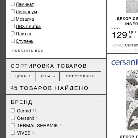
Ламинат
Линолеум
Мозаика
ДЕКОР C
INSE
ПВХ плитка
ЦЕНА
129
грн
Плитка
шт
Ступень
Бренд:
Cersan
Коллекция:
C
ПОКАЗАТЬ ВСЕ
Страна-прои
СОРТИРОВКА ТОВАРОВ
ЦЕНА ↗
ЦЕНА ↘
ПОПУЛЯРНЫЕ
45
ТОВАРОВ НАЙДЕНО
БРЕНД
Cerrad
33
Cersanit
6
TERMAL SERAMIK
1
VIVES
5
ДЕКОР 