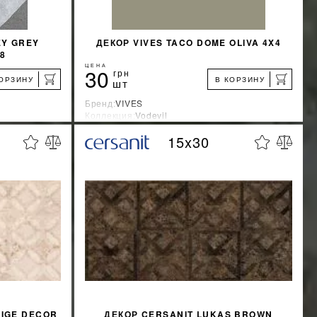
EY GREY
ДЕКОР VIVES TACO DOME OLIVA 4X4
,8
ЦЕНА
30
грн
КОРЗИНУ
В КОРЗИНУ
шт
Бренд:
VIVES
Коллекция:
Vodevil
Страна-производитель:
Испания
15x30
%
%
КИДКУ
УЗНАТЬ СВОЮ СКИДКУ
КУПИТЬ
EIGE DECOR
ДЕКОР CERSANIT LUKAS BROWN