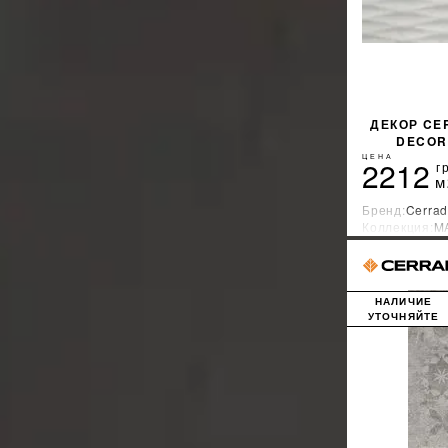
ДЕКОР CE
DECOR
ЦЕНА
2212
г
м
Бренд:
Cerrad
Коллекция:
M
Страна-прои
НАЛИЧИЕ
УТОЧНЯЙТЕ