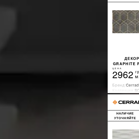
ДЕКОР
GRAPHITE 
ЦЕНА
2962
г
м
Бренд:
Cerrad
Коллекция:
S
Страна-прои
НАЛИЧИЕ
УТОЧНЯЙТЕ