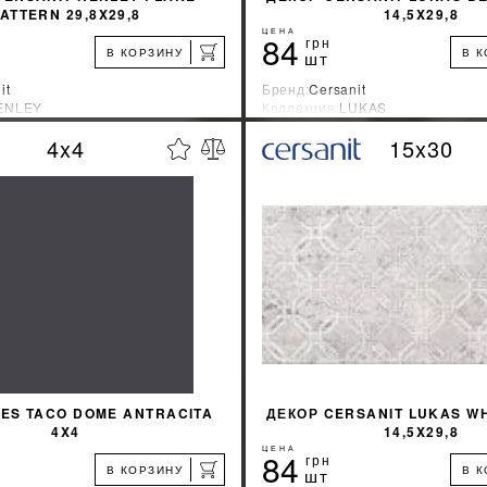
ATTERN 29,8X29,8
14,5X29,8
ЦЕНА
84
грн
В КОРЗИНУ
В 
шт
it
Бренд:
Cersanit
ENLEY
Коллекция:
LUKAS
зводитель:
Украина
Страна-производитель:
Украина
4x4
15x30
%
УЗНАТЬ СВОЮ СКИДКУ
УЗНАТЬ СВОЮ С
КУПИТЬ
КУПИТЬ
VES TACO DOME ANTRACITA
ДЕКОР CERSANIT LUKAS W
4X4
14,5X29,8
ЦЕНА
84
грн
В КОРЗИНУ
В 
шт