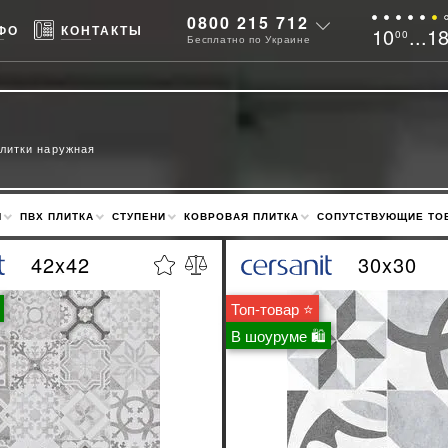
0800 215 712
ФО
КОНТАКТЫ
10
...1
00
Бесплатно по Украине
плитки наружная
М
ПВХ ПЛИТКА
СТУПЕНИ
КОВРОВАЯ ПЛИТКА
СОПУТСТВУЮЩИЕ ТО
42x42
30x30
Топ-товар ⭐
В шоуруме 🛍