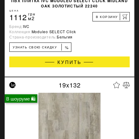
ПВХ ПЛИТКА IVC MODULEO SELECT CLICK MIDLAND
OAK ЗОЛОТИСТЫЙ 22240
ЦЕНА
1112
грн
В КОРЗИНУ
м2
Бренд:
IVC
Коллекция:
Moduleo SELECT Click
Страна-производитель:
Бельгия
%
УЗНАТЬ СВОЮ СКИДКУ
КУПИТЬ
19x132
В шоуруме 🛍