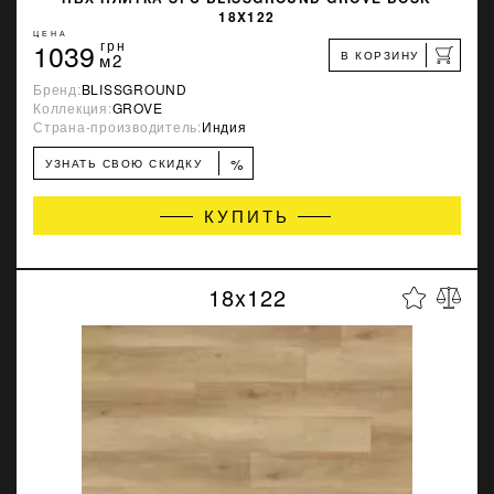
18X122
ЦЕНА
1039
грн
В КОРЗИНУ
м2
Бренд:
BLISSGROUND
Коллекция:
GROVE
Страна-производитель:
Индия
%
УЗНАТЬ СВОЮ СКИДКУ
КУПИТЬ
18x122