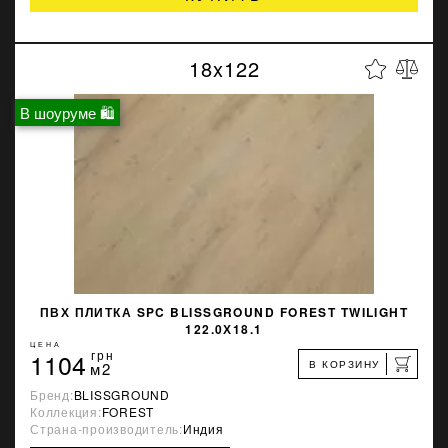
18x122
В шоуруме 🛍
ПВХ ПЛИТКА SPC BLISSGROUND FOREST TWILIGHT
122.0Х18.1
ЦЕНА
1104
грн
В КОРЗИНУ
м2
Бренд:
BLISSGROUND
Коллекция:
FOREST
Страна-производитель:
Индия