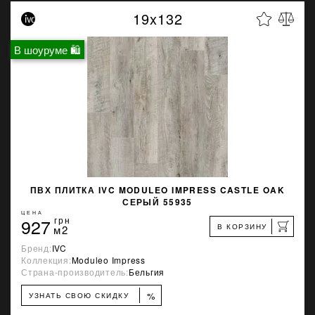
19x132
В шоуруме 🛍
ПВХ ПЛИТКА IVC MODULEO IMPRESS CASTLE OAK
СЕРЫЙ 55935
ЦЕНА
927
грн
В КОРЗИНУ
м2
Бренд:
IVC
Коллекция:
Moduleo Impress
Страна-производитель:
Бельгия
%
УЗНАТЬ СВОЮ СКИДКУ