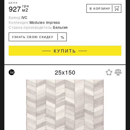
ЦЕНА
927
грн
В КОРЗИНУ
м2
Бренд:
IVC
Коллекция:
Moduleo Impress
Страна-производитель:
Бельгия
%
УЗНАТЬ СВОЮ СКИДКУ
КУПИТЬ
25x150