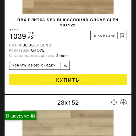
ПВХ ПЛИТКА SPC BLISSGROUND GROVE GLEN
18X122
ЦЕНА
1039
грн
В КОРЗИНУ
м2
Бренд:
BLISSGROUND
Коллекция:
GROVE
Страна-производитель:
Индия
%
УЗНАТЬ СВОЮ СКИДКУ
КУПИТЬ
23x152
В шоуруме 🛍