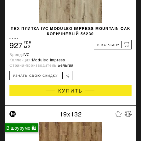
ПВХ ПЛИТКА IVC MODULEO IMPRESS MOUNTAIN OAK
КОРИЧНЕВЫЙ 56230
ЦЕНА
927
грн
В КОРЗИНУ
м2
Бренд:
IVC
Коллекция:
Moduleo Impress
Страна-производитель:
Бельгия
%
УЗНАТЬ СВОЮ СКИДКУ
КУПИТЬ
19x132
В шоуруме 🛍