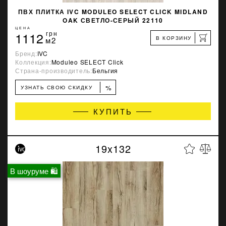
ПВХ ПЛИТКА IVC MODULEO SELECT CLICK MIDLAND
OAK СВЕТЛО-СЕРЫЙ 22110
ЦЕНА
1112
грн
В КОРЗИНУ
м2
Бренд:
IVC
Коллекция:
Moduleo SELECT Click
Страна-производитель:
Бельгия
%
УЗНАТЬ СВОЮ СКИДКУ
КУПИТЬ
19x132
В шоуруме 🛍