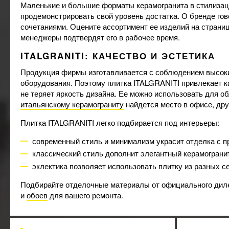
iKeramix
1
Маленькие и большие форматы керамогранита в стилизаци
IMOLA
34
продемонстрировать свой уровень достатка. О бренде гов
Inter Gres
сочетаниями. Оцените ассортимент ее изделий на страни
313
менеджеры подтвердят его в рабочее время.
Intercerama
1
Itaca
20
ITALGRANITI: КАЧЕСТВО И ЭСТЕТИКА
ITALICA
164
Продукция фирмы изготавливается с соблюдением высоких
ITT CERAMIC
6
оборудования. Поэтому плитка ITALGRANITI привлекает ка
Kale
33
не теряет яркость дизайна. Ее можно использовать для о
Keraben
12
итальянскому керамограниту
найдется место в офисе, др
KERATILE
20
Плитка ITALGRANITI легко подбирается под интерьеры:
KEROS
33
Kutahya Seramik
120
современный стиль и минимализм украсит отделка с 
LA FAENZA
9
классический стиль дополнит элегантный керамограни
La Platera
17
эклектика позволяет использовать плитку из разных 
Laminam
128
Подбирайте отделочные материалы от официального диле
Levanta
11
и
обоев
для вашего ремонта.
MAINZU
148
MARAZZI
898
MEGAGRES
163