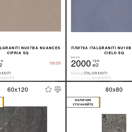
ALGRANITI NU07BA NUANCES
ПЛИТКА ITALGRANITI NU10
CIPRIA SQ
CIELO SQ
ЦЕНА
2000
рн
грн
3629
2
м2
RANITI
Бренд:
ITALGRANITI
UANCES
Коллекция:
NUANCES
зводитель:
Бразилия
Страна-производитель:
Бразили
60x120
80x80
%
УЗНАТЬ СВОЮ СКИДКУ
УЗНАТЬ СВОЮ С
НАЛИЧИЕ
УТОЧНЯЙТЕ