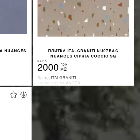
BA NUANCES
ПЛИТКА ITALGRANITI NU07BAC
NUANCES CIPRIA COCCIO SQ
ЦЕНА
2000
грн
м2
Бренд:
ITALGRANITI
Коллекция:
NUANCES
я
Страна-производитель:
Бразилия
%
%
КИДКУ
УЗНАТЬ СВОЮ СКИДКУ