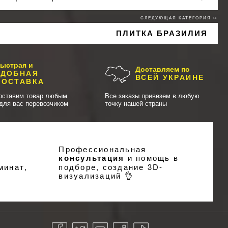
СЛЕДУЮЩАЯ КАТЕГОРИЯ ↣
ПЛИТКА БРАЗИЛИЯ
ыстрая и
Доставляем по
УДОБНАЯ
ВСЕЙ УКРАИНЕ
ДОСТАВКА
оставим товар любым
Все заказы привезем в любую
для вас перевозчиком
точку нашей страны
Профессиональная
консультация
и помощь в
минат,
подборе, создание
3D-
визуализаций
👌