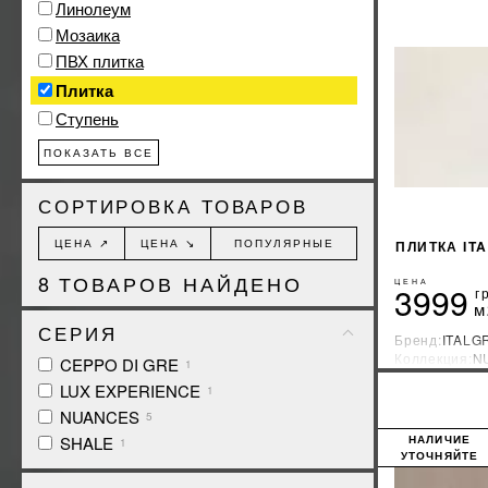
Линолеум
Мозаика
ПВХ плитка
Плитка
Ступень
ПОКАЗАТЬ ВСЕ
СОРТИРОВКА ТОВАРОВ
ЦЕНА ↗
ЦЕНА ↘
ПОПУЛЯРНЫЕ
ПЛИТКА IT
8
ТОВАРОВ НАЙДЕНО
ЦЕНА
3999
г
м
СЕРИЯ
Бренд:
ITALG
Коллекция:
N
CEPPO DI GRE
1
Страна-прои
LUX EXPERIENCE
1
NUANCES
5
НАЛИЧИЕ
SHALE
1
УТОЧНЯЙТЕ