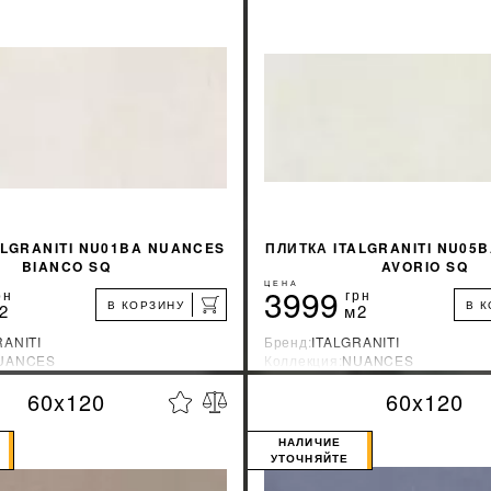
ALGRANITI NU01BA NUANCES
ПЛИТКА ITALGRANITI NU05
BIANCO SQ
AVORIO SQ
ЦЕНА
3999
рн
грн
В КОРЗИНУ
В 
2
м2
RANITI
Бренд:
ITALGRANITI
UANCES
Коллекция:
NUANCES
зводитель:
Бразилия
Страна-производитель:
Бразили
60x120
60x120
%
УЗНАТЬ СВОЮ СКИДКУ
УЗНАТЬ СВОЮ С
НАЛИЧИЕ
УТОЧНЯЙТЕ
КУПИТЬ
КУПИТЬ