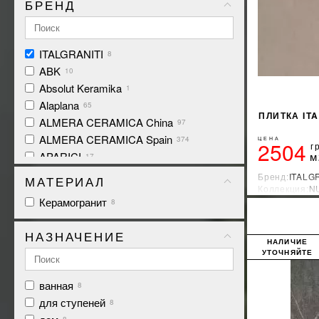
БРЕНД
ITALGRANITI
8
ABK
10
Absolut Keramika
1
Alaplana
65
ПЛИТКА IT
ALMERA CERAMICA China
97
ALMERA CERAMICA Spain
374
ЦЕНА
2504
г
м
APARICI
17
APE Ceramica
157
Бренд:
ITALG
МАТЕРИАЛ
Коллекция:
N
ARCANA CERAMICA
14
Страна-прои
Керамогранит
8
Argenta Ceramica
73
Arklam
2
НАЗНАЧЕНИЕ
ATEM
НАЛИЧИЕ
20
УТОЧНЯЙТЕ
Atlas Concorde
106
Atrium
72
ванная
8
AZTECA
195
для ступеней
8
Azulejos Benadresa
57
8