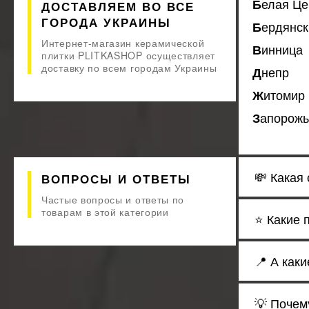
Белая Ц
ДОСТАВЛЯЕМ ВО ВСЕ
Mirage Ceramica
18
ГОРОДА УКРАИНЫ
MONOPOLE
Бердянск
49
Navarti
Интернет-магазин керамической
5
Винница
плитки PLITKASHOP осуществляет
Newker
32
доставку по всем городам Украины
Днепр
NOVABELL
10
Nowa Gala
39
Житомир
Opoczno
240
Запорож
Oset
14
Pamesa Ceramica
565
Paradyz
441
PERONDA
💸 Какая 
44
ВОПРОСЫ И ОТВЕТЫ
Porcelanite Dos
17
Частые вопросы и ответы по
Porcelanosa
3
товарам в этой категории
⭐ Какие 
PRISSMACER
55
Provenza
21
Ragno
55
📍 А как
Rako
938
Raviraj
13
💡 Почем
Realonda
11