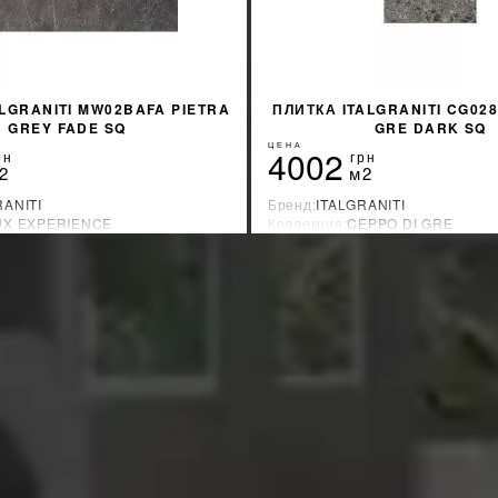
ALGRANITI MW02BAFA PIETRA
ПЛИТКА ITALGRANITI CG028
GREY FADE SQ
GRE DARK SQ
ЦЕНА
4002
рн
грн
2
м2
RANITI
Бренд:
ITALGRANITI
UX EXPERIENCE
Коллекция:
CEPPO DI GRE
зводитель:
Бразилия
Страна-производитель:
Бразили
%
УЗНАТЬ СВОЮ СКИДКУ
УЗНАТЬ СВОЮ С