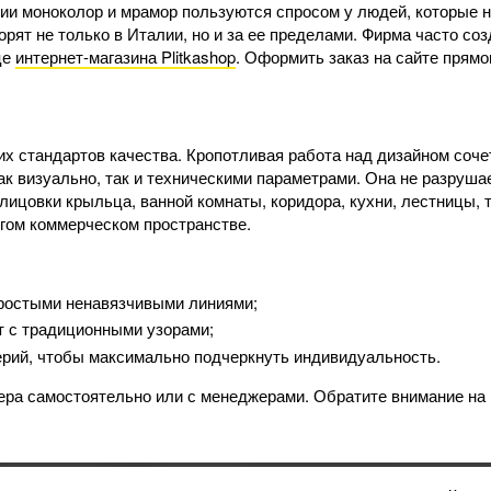
и моноколор и мрамор пользуются спросом у людей, которые не
орят не только в Италии, но и за ее пределами. Фирма часто с
це
интернет-магазина Plitkashop
. Оформить заказ на сайте прямо
 стандартов качества. Кропотливая работа над дизайном соче
к визуально, так и техническими параметрами. Она не разрушае
блицовки крыльца, ванной комнаты, коридора, кухни, лестницы,
угом коммерческом пространстве.
простыми ненавязчивыми линиями;
т с традиционными узорами;
серий, чтобы максимально подчеркнуть индивидуальность.
ра самостоятельно или с менеджерами. Обратите внимание на