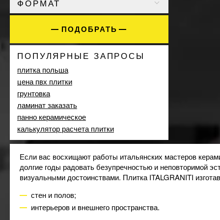
ФОРМАТ
Элитный
5
Dual Gres
28
60x120
7
Ecoceramic
148
80x80
ПОДОБРАТЬ
1
Ege Seramik
32
El Molino
18
ПОПУЛЯРНЫЕ ЗАПРОСЫ
EMIL CERAMICA
16
EnergieKer
плитка польша
48
Equipe
цена пвх плитки
190
Ergon
грунтовка
2
EXAGRES
ламинат заказать
35
Fiandre
панно керамическое
32
Flaviker
калькулятор расчета плитки
13
Florim
10
FLORIM GROUP
17
Если вас восхищают работы итальянских мастеров керам
Fondovalle
14
долгие годы радовать безупречностью и неповторимой эс
Geotiles
207
визуальными достоинствами. Плитка ITALGRANITI изготав
Golden Tile
49
стен и полов;
GRANISER
10
интерьеров и внешнего пространства.
IBERO
8