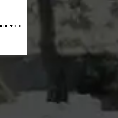
8 CEPPO DI
я
%
КИДКУ