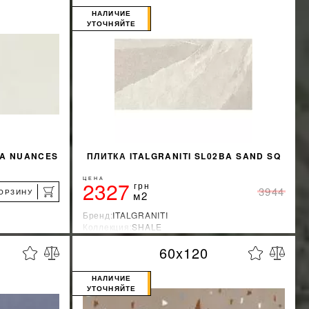
НАЛИЧИЕ
УТОЧНЯЙТЕ
BA NUANCES
ПЛИТКА ITALGRANITI SL02BA SAND SQ
ЦЕНА
2327
грн
3944
КОРЗИНУ
м2
Бренд:
ITALGRANITI
Коллекция:
SHALE
я
Страна-производитель:
Бразилия
60x120
%
%
КИДКУ
УЗНАТЬ СВОЮ СКИДКУ
НАЛИЧИЕ
УТОЧНЯЙТЕ