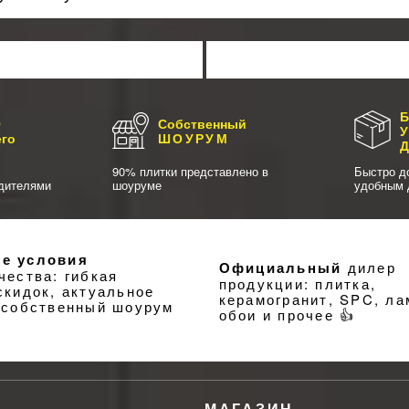
Б
О
Собственный
его
ШОУРУМ
90% плитки представлено в
Быстро д
дителями
шоуруме
удобным 
е условия
Официальный
дилер
чества: гибкая
продукции: плитка,
скидок, актуальное
керамогранит, SPC, ла
 собственный шоурум
обои и прочее 👍
МАГАЗИН