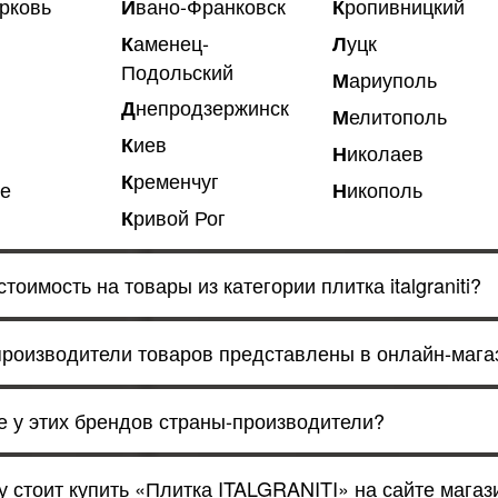
ерковь
Ивано-Франковск
Кропивницкий
Луцк
Каменец-
Подольский
Мариуполь
Днепродзержинск
Мелитополь
Киев
Николаев
Кременчуг
ье
Никополь
Кривой Рог
стоимость на товары из категории плитка italgraniti?
производители товаров представлены в онлайн-маг
ие у этих брендов страны-производители?
у стоит купить «Плитка ITALGRANITI» на сайте магази