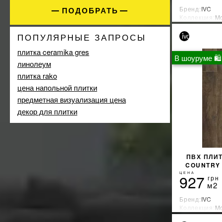
Бренд:
IVC
Недорогой
ПОДОБРАТЬ
20
Коллекция:
Mo
Элитный
1
Страна-прои
ПОПУЛЯРНЫЕ ЗАПРОСЫ
плитка ceramika gres
В шоуруме 🛍
линолеум
плитка rako
цена напольной плитки
предметная визуализация цена
декор для плитки
ПВХ ПЛИТ
COUNTRY
ЦЕНА
927
грн
м2
Бренд:
IVC
Коллекция:
Mo
Страна-прои