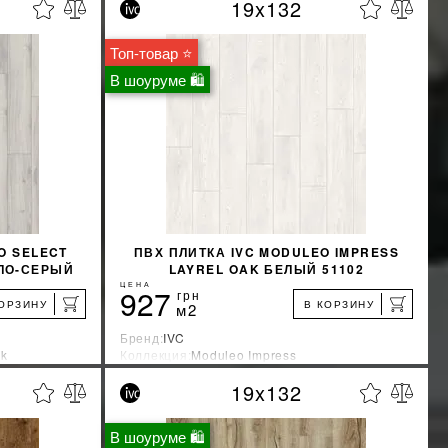
19x132
%
%
КИДКУ
УЗНАТЬ СВОЮ СКИДКУ
Топ-товар ⭐
КУПИТЬ
В шоуруме 🛍
O SELECT
ПВХ ПЛИТКА IVC MODULEO IMPRESS
ТЛО-СЕРЫЙ
LAYREL OAK БЕЛЫЙ 51102
ЦЕНА
927
грн
КОРЗИНУ
В КОРЗИНУ
м2
Бренд:
IVC
ck
Коллекция:
Moduleo Impress
Страна-производитель:
Бельгия
19x132
%
%
КИДКУ
УЗНАТЬ СВОЮ СКИДКУ
В шоуруме 🛍