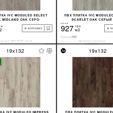
ТКА IVC MODULEO SELECT
ПВХ ПЛИТКА IVC MODULE
K MIDLAND OAK СЕРО-
SCARLET OAK СЕРЫЙ 
ОРИЧНЕВЫЙ 22929
ЦЕНА
927
рн
грн
В КОРЗИНУ
В 
2
м2
Бренд:
IVC
duleo SELECT Click
Коллекция:
Moduleo Impress
зводитель:
Бельгия
Страна-производитель:
Бельгия
19x132
19x132
%
УЗНАТЬ СВОЮ СКИДКУ
УЗНАТЬ СВОЮ С
КУПИТЬ
КУПИТЬ
КА IVC MODULEO IMPRESS
ПВХ ПЛИТКА IVC MODULE