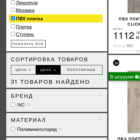
Линолеум
Мозаика
ПВХ плитка
ПВХ ПЛИ
CLIC
Плитка
К
ЦЕНА
1112
г
Ступень
м
ПОКАЗАТЬ ВСЕ
Бренд:
IVC
Коллекция:
Mo
Страна-прои
СОРТИРОВКА ТОВАРОВ
ЦЕНА ↗
ЦЕНА ↘
ПОПУЛЯРНЫЕ
В шоуруме 🛍
31
ТОВАРОВ НАЙДЕНО
БРЕНД
IVC
31
МАТЕРИАЛ
Поливинилхлорид
31
ПВХ ПЛИТ