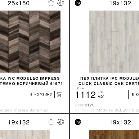
25x150
19x132
%
УЗНАТЬ СВОЮ СКИДКУ
УЗНАТЬ СВОЮ С
КУПИТЬ
КУПИТЬ
КА IVC MODULEO IMPRESS
ПВХ ПЛИТКА IVC MODULE
 ТЕМНО-КОРИЧНЕВЫЙ 61974
CLICK CLASSIC OAK СВЕ
24125
ЦЕНА
1112
грн
В КОРЗИНУ
В 
м2
Бренд:
IVC
duleo Impress Bohemian
Коллекция:
Moduleo SELECT Cli
зводитель:
Бельгия
Страна-производитель:
Бельгия
19x132
19x132
%
УЗНАТЬ СВОЮ СКИДКУ
УЗНАТЬ СВОЮ С