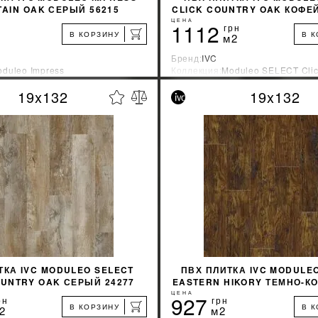
AIN OAK СЕРЫЙ 56215
CLICK COUNTRY OAK КОФЕ
ЦЕНА
1112
грн
В КОРЗИНУ
В 
м2
Бренд:
IVC
duleo Impress
Коллекция:
Moduleo SELECT Cli
зводитель:
Бельгия
Страна-производитель:
Бельгия
19x132
19x132
%
УЗНАТЬ СВОЮ СКИДКУ
УЗНАТЬ СВОЮ С
КУПИТЬ
КУПИТЬ
ТКА IVC MODULEO SELECT
ПВХ ПЛИТКА IVC MODULE
OUNTRY OAK СЕРЫЙ 24277
EASTERN HIKORY ТЕМНО-
57885
ЦЕНА
927
рн
грн
В КОРЗИНУ
В 
2
м2