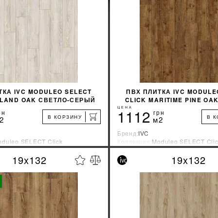
КУПИТЬ
КУПИТЬ
ТКА IVC MODULEO SELECT
ПВХ ПЛИТКА IVC MODULE
DLAND OAK СВЕТЛО-СЕРЫЙ
CLICK MARITIME PINE OA
22110
КОРИЧНЕВЫЙ 248
ЦЕНА
1112
рн
грн
В КОРЗИНУ
В 
2
м2
Бренд:
IVC
duleo SELECT Click
Коллекция:
Moduleo SELECT Cli
зводитель:
Бельгия
Страна-производитель:
Бельгия
19x132
19x132
%
УЗНАТЬ СВОЮ СКИДКУ
УЗНАТЬ СВОЮ С
КУПИТЬ
КУПИТЬ