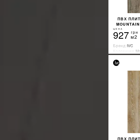
ПВХ ПЛИТ
MOUNTAIN
ЦЕНА
927
грн
м2
Бренд:
IVC
Коллекция:
Mo
Страна-прои
ПВХ ПЛИТ