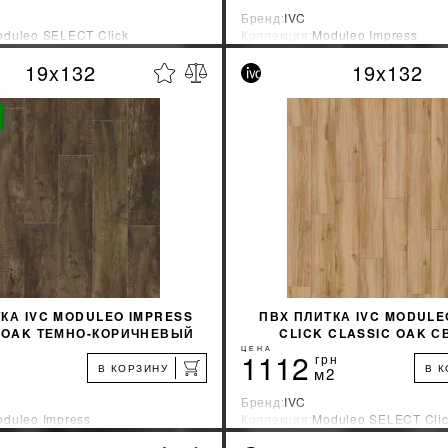
Бренд:
IVC
duleo SELECT Click
Коллекция:
Moduleo Impress
зводитель:
Бельгия
Страна-производитель:
Бельгия
19x132
19x132
%
УЗНАТЬ СВОЮ СКИДКУ
УЗНАТЬ СВОЮ С
КУПИТЬ
КУПИТЬ
КА IVC MODULEO IMPRESS
ПВХ ПЛИТКА IVC MODULE
 OAK ТЕМНО-КОРИЧНЕВЫЙ
CLICK CLASSIC OAK С
54880
КОРИЧНЕВЫЙ248
ЦЕНА
1112
грн
В КОРЗИНУ
В 
м2
Бренд:
IVC
duleo Impress
Коллекция:
Moduleo SELECT Cli
зводитель:
Бельгия
Страна-производитель:
Бельгия