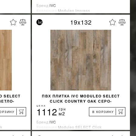
Бренд:
IVC
Коллекция:
Moduleo Impress
Страна-производитель:
Бельгия
19x132
%
%
КИДКУ
УЗНАТЬ СВОЮ СКИДКУ
КУПИТЬ
O SELECT
ПВХ ПЛИТКА IVC MODULEO SELECT
ВЕТЛО-
CLICK COUNTRY OAK СЕРО-
37
КОРИЧНЕВЫЙ 24958
ЦЕНА
1112
грн
КОРЗИНУ
В КОРЗИНУ
м2
Бренд:
IVC
ck
Коллекция:
Moduleo SELECT Click
Страна-производитель:
Бельгия