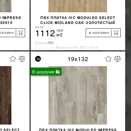
O IMPRESS
ПВХ ПЛИТКА IVC MODULEO SELECT
50915
CLICK MIDLAND OAK ЗОЛОТИСТЫЙ
22240
ЦЕНА
1112
грн
КОРЗИНУ
В КОРЗИНУ
м2
Бренд:
IVC
Коллекция:
Moduleo SELECT Click
Страна-производитель:
Бельгия
19x132
%
%
КИДКУ
УЗНАТЬ СВОЮ СКИДКУ
В шоуруме 🛍
КУПИТЬ
O SELECT
ПВХ ПЛИТКА IVC MODULEO IMPRESS