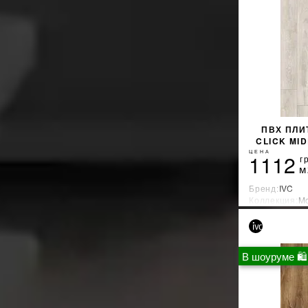
ПВХ ПЛИ
CLICK MI
ЦЕНА
1112
г
м
Бренд:
IVC
Коллекция:
Mo
Страна-прои
В шоуруме 🛍