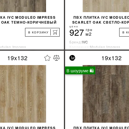
КА IVC MODULEO IMPRESS
ПВХ ПЛИТКА IVC MODULE
 OAK ТЕМНО-КОРИЧНЕВЫЙ
SCARLET OAK СВЕТЛО-К
56870
50230
ЦЕНА
927
грн
В КОРЗИНУ
В 
м2
Бренд:
IVC
duleo Impress
Коллекция:
Moduleo Impress
зводитель:
Бельгия
Страна-производитель:
Бельгия
19x132
19x132
%
УЗНАТЬ СВОЮ СКИДКУ
УЗНАТЬ СВОЮ С
В шоуруме 🛍
КУПИТЬ
КУПИТЬ
КА IVC MODULEO IMPRESS
ПВХ ПЛИТКА IVC MODULE