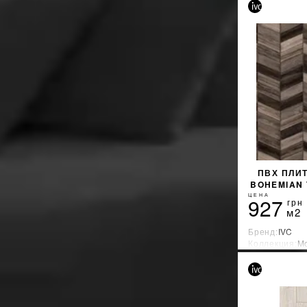
ПВХ ПЛИТ
BOHEMIAN
ЦЕНА
927
грн
м2
Бренд:
IVC
Коллекция:
Mo
Страна-прои