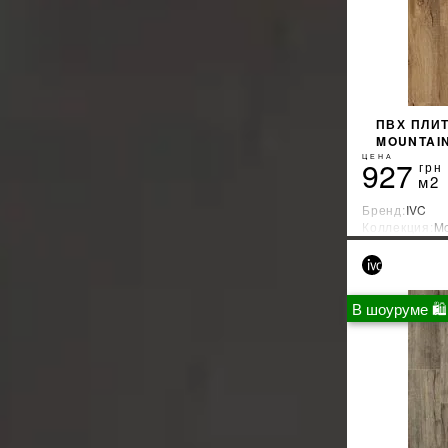
ПВХ ПЛИТ
MOUNTAI
ЦЕНА
927
грн
м2
Бренд:
IVC
Коллекция:
Mo
Страна-прои
В шоуруме 🛍