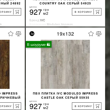
ЙНЫЙ 24892
COUNTRY OAK СЕРЫЙ 54925
ЦЕНА
927
грн
КОРЗИНУ
В КОРЗИНУ
м2
Бренд:
IVC
ck
Коллекция:
Moduleo Impress
Страна-производитель:
Бельгия
19x132
%
%
КИДКУ
УЗНАТЬ СВОЮ СКИДКУ
В шоуруме 🛍
КУПИТЬ
O IMPRESS
ПВХ ПЛИТКА IVC MODULEO IMPRESS
КОРИЧНЕВЫЙ
CASTLE OAK СЕРЫЙ 55935
ЦЕНА
927
грн
КОРЗИНУ
В КОРЗИНУ
м2