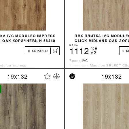
КА IVC MODULEO IMPRESS
ПВХ ПЛИТКА IVC MODULE
N OAK КОРИЧНЕВЫЙ 56440
CLICK MIDLAND OAK ЗО
22231
ЦЕНА
1112
грн
В КОРЗИНУ
В 
м2
Бренд:
IVC
duleo Impress
Коллекция:
Moduleo SELECT Cli
зводитель:
Бельгия
Страна-производитель:
Бельгия
19x132
19x132
%
УЗНАТЬ СВОЮ СКИДКУ
УЗНАТЬ СВОЮ С
КУПИТЬ
КУПИТЬ