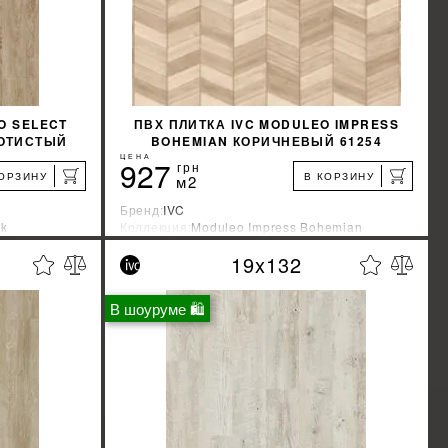
O SELECT
ПВХ ПЛИТКА IVC MODULEO IMPRESS
ЛОТИСТЫЙ
BOHEMIAN КОРИЧНЕВЫЙ 61254
ЦЕНА
927
грн
КОРЗИНУ
В КОРЗИНУ
м2
Бренд:
IVC
ck
Коллекция:
Moduleo Impress Bohemian
Страна-производитель:
Бельгия
19x132
%
%
КИДКУ
УЗНАТЬ СВОЮ СКИДКУ
В шоуруме 🛍
КУПИТЬ