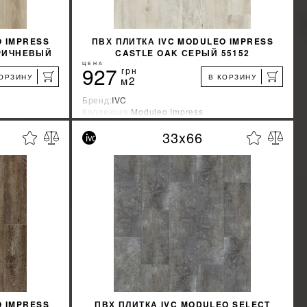
O IMPRESS
ПВХ ПЛИТКА IVC MODULEO IMPRESS
ОРИЧНЕВЫЙ
CASTLE OAK СЕРЫЙ 55152
ЦЕНА
927
грн
КОРЗИНУ
В КОРЗИНУ
м2
Бренд:
IVC
Коллекция:
Moduleo Impress
Страна-производитель:
Бельгия
33x66
%
%
КИДКУ
УЗНАТЬ СВОЮ СКИДКУ
КУПИТЬ
O IMPRESS
ПВХ ПЛИТКА IVC MODULEO SELECT