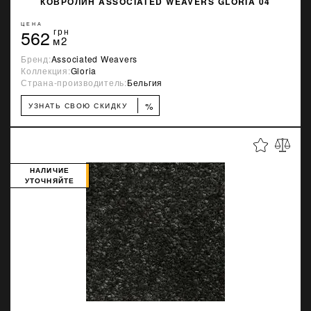
КОВРОЛИН ASSOCIATED WEAVERS GLORIA 04
ЦЕНА
562
грн
м2
Бренд:
Associated Weavers
Коллекция:
Gloria
Страна-производитель:
Бельгия
%
УЗНАТЬ СВОЮ СКИДКУ
НАЛИЧИЕ
УТОЧНЯЙТЕ