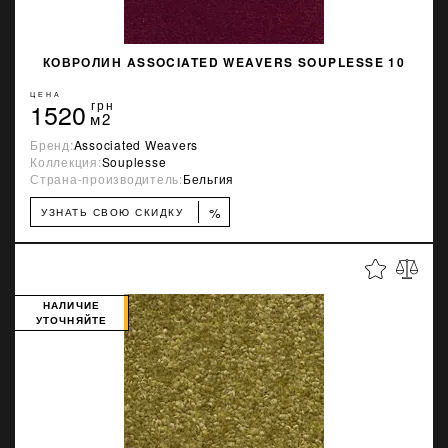
КОВРОЛИН ASSOCIATED WEAVERS SOUPLESSE 10
ЦЕНА
1520
грн
м2
Бренд:
Associated Weavers
Коллекция:
Souplesse
Страна-производитель:
Бельгия
%
УЗНАТЬ СВОЮ СКИДКУ
НАЛИЧИЕ
УТОЧНЯЙТЕ