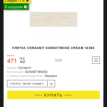
Скидка 11% 🔥
В шоуруме 🛍
ПЛИТКА CERSANIT SUNSETWOOD CREAM 18X60
ЦЕНА
471
грн
529
м2
Бренд:
Cersanit
Коллекция:
SUNSETWOOD
Страна-производитель:
Украина
%
УЗНАТЬ СВОЮ СКИДКУ
КУПИТЬ