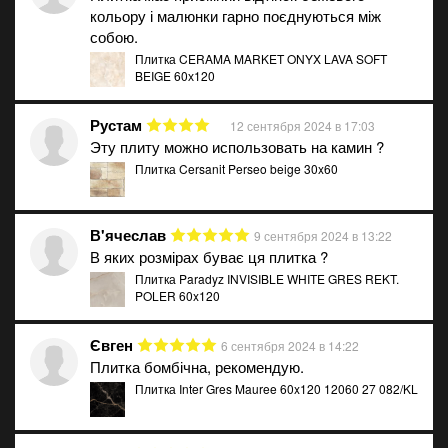
кольору і малюнки гарно поєднуються між
собою.
Плитка CERAMA MARKET ONYX LAVA SOFT
BEIGE 60х120
Рустам
12 сентября 2024 в 17:03
Эту плиту можно использовать на камин ?
Плитка Cersanit Perseo beige 30x60
В'ячеслав
9 сентября 2024 в 13:22
В яких розмірах буває ця плитка ?
Плитка Paradyz INVISIBLE WHITE GRES REKT.
POLER 60x120
Євген
6 сентября 2024 в 14:22
Плитка бомбічна, рекомендую.
Плитка Inter Gres Mauree 60x120 12060 27 082/KL