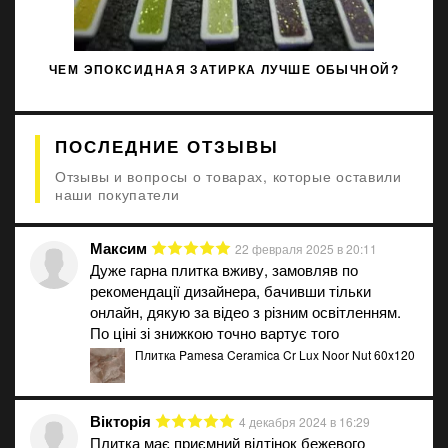
ЧЕМ ЭПОКСИДНАЯ ЗАТИРКА ЛУЧШЕ ОБЫЧНОЙ?
ПОСЛЕДНИЕ ОТЗЫВЫ
Отзывы и вопросы о товарах, которые оставили
наши покупатели
Максим
22 февраля 2025 в 20:11
Дуже гарна плитка вживу, замовляв по
рекомендації дизайнера, бачивши тільки
онлайн, дякую за відео з різним освітленням.
По ціні зі знижкою точно вартує того
Плитка Pamesa Ceramica Cr Lux Noor Nut 60x120
Вікторія
4 декабря 2024 в 16:29
Плитка має приємний відтінок бежевого