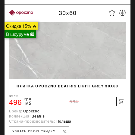
30x60
Скидка 15% 🔥
В шоуруме 🛍
ПЛИТКА OPOCZNO BEATRIS LIGHT GREY 30X60
ЦЕНА
496
грн
584
м2
Бренд:
Opoczno
Коллекция:
Beatris
Страна-производитель:
Польша
%
УЗНАТЬ СВОЮ СКИДКУ