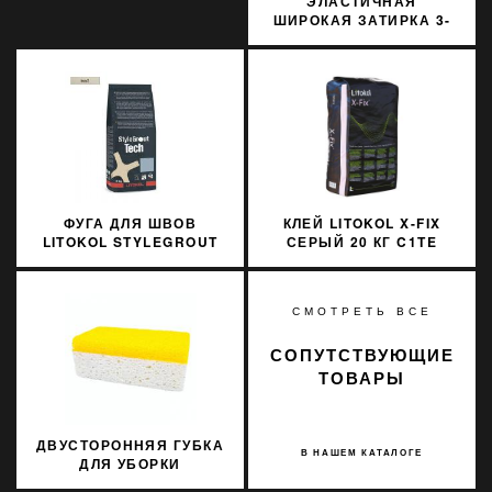
ЭЛАСТИЧНАЯ
ШИРОКАЯ ЗАТИРКА 3-
20 ММ SOPRO FL 628
25КГ
ФУГА ДЛЯ ШВОВ
КЛЕЙ LITOKOL X-FIX
LITOKOL STYLEGROUT
СЕРЫЙ 20 КГ C1TE
TECH SGTCHIVR20063 3
XFXG0020
КГ IVORY 2 АЙВОРИ
СМОТРЕТЬ ВСЕ
СОПУТСТВУЮЩИЕ
ТОВАРЫ
ДВУСТОРОННЯЯ ГУБКА
В НАШЕМ КАТАЛОГЕ
ДЛЯ УБОРКИ
ЭПОКСИДНЫХ ФУГ