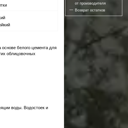
от производителя
итки
Возврат остатков
кий
ойкий
на основе белого цемента для
угих облицовочных
ляции воды. Водостоек и