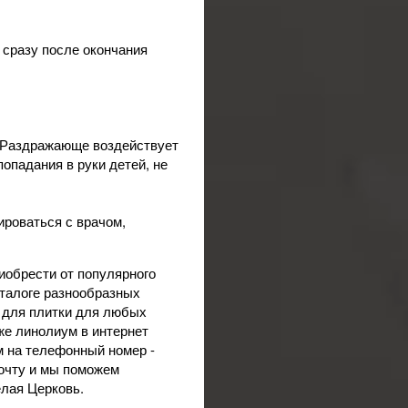
 сразу после окончания
. Раздражающе воздействует
попадания в руки детей, не
ироваться с врачом,
иобрести от популярного
аталоге разнообразных
й для плитки для любых
кже
линолиум
в интернет
м на телефонный номер -
почту и мы поможем
елая Церковь.