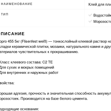
НАИМЕНОВАНИЕ
Клей для пл
ТИП
водостой
морозост
ОПИСАНИЕ
opro 455 5кг (Flisenfest weiß) — тонкослойный клеевой раствор 
кладки керамической плитки, мозаики, натурального камня и др
атериалов чувствительных к прокрашиванию.
 Класс клеевого состава: C2 TE
 Для сухих и мокрых помещений
 Для внутренних и наружных работ
войства:
орошая адгезия, прочность и значительная способность аккуму
орозостоек. Производится на базе белого цемента.
одходящие основания: