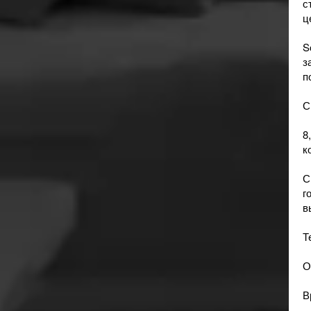
с
ц
S
з
п
С
8
к
С
г
в
Т
О
В