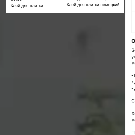
Клей для плитки немецкий
Клей для плитки
S
у
м
•
•
•
С
Х
м
П