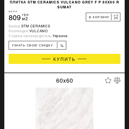
ПЛИТКА STM CERAMICS VULCANO GREY F P 60X60 R
SUMAT
ЦЕНА
809
грн
В КОРЗИНУ
м2
Бренд:
STM CERAMICS
Коллекция:
VULCANO
Страна-производитель:
Украина
%
УЗНАТЬ СВОЮ СКИДКУ
КУПИТЬ
60x60