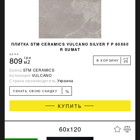
ПЛИТКА STM CERAMICS VULCANO SILVER F P 60X60
R SUMAT
ЦЕНА
809
грн
В КОРЗИНУ
м2
Бренд:
STM CERAMICS
Коллекция:
VULCANO
Страна-производитель:
Украина
%
УЗНАТЬ СВОЮ СКИДКУ
КУПИТЬ
60x120