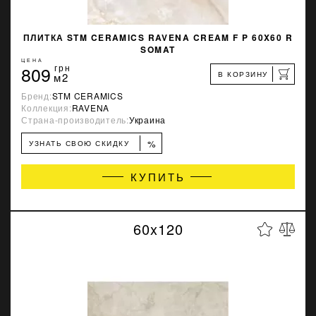
ПЛИТКА STM CERAMICS RAVENA CREAM F P 60X60 R
SOMAT
ЦЕНА
809
грн
В КОРЗИНУ
м2
Бренд:
STM CERAMICS
Коллекция:
RAVENA
Страна-производитель:
Украина
%
УЗНАТЬ СВОЮ СКИДКУ
КУПИТЬ
60x120