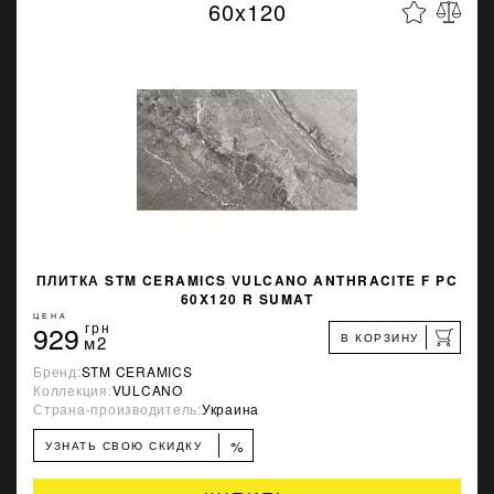
60x120
ПЛИТКА STM CERAMICS VULCANO ANTHRACITE F PC
60X120 R SUMAT
ЦЕНА
929
грн
В КОРЗИНУ
м2
Бренд:
STM CERAMICS
Коллекция:
VULCANO
Страна-производитель:
Украина
%
УЗНАТЬ СВОЮ СКИДКУ