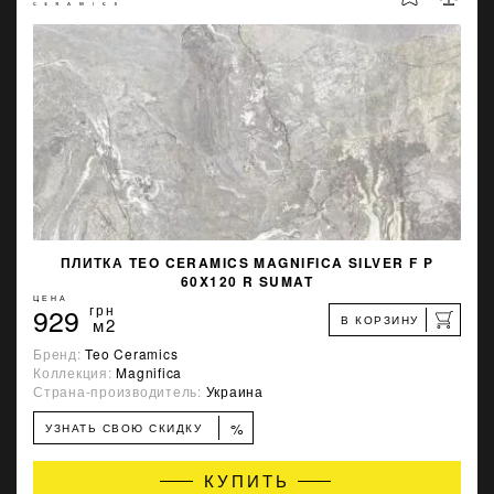
ПЛИТКА TEO CERAMICS MAGNIFICA SILVER F P
60X120 R SUMAT
ЦЕНА
929
грн
В КОРЗИНУ
м2
Бренд:
Teo Ceramics
Коллекция:
Magnifica
Страна-производитель:
Украина
%
УЗНАТЬ СВОЮ СКИДКУ
КУПИТЬ