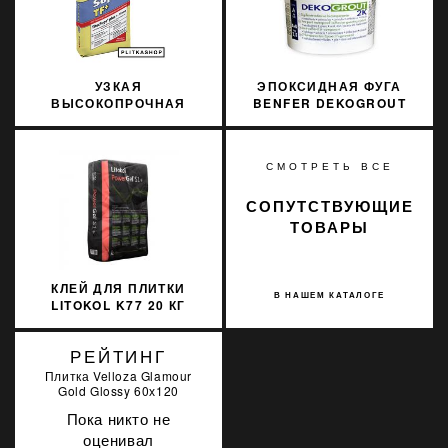
УЗКАЯ
ЭПОКСИДНАЯ ФУГА
ВЫСОКОПРОЧНАЯ
BENFER DEKOGROUT
ЗАТИРКА 1-10 ММ
EPOXY 00
SOPRO TF+ 556 15КГ
TRANSLUCENT 3 КГ
СМОТРЕТЬ ВСЕ
СОПУТСТВУЮЩИЕ
ТОВАРЫ
КЛЕЙ ДЛЯ ПЛИТКИ
В НАШЕМ КАТАЛОГЕ
LITOKOL K77 20 КГ
POWER GEL S1+ СЕРЫЙ
PWRGS1G0020
РЕЙТИНГ
Плитка Velloza Glamour
Gold Glossy 60х120
Пока никто не
оценивал