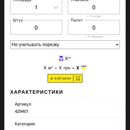
м²
+ X штуки
Штук
Палет
+ X
упаковок
X
кг
грн
X
м² ×
X
грн =
X
В КОРЗИНУ
ХАРАКТЕРИСТИКИ
Артикул
429401
Категория