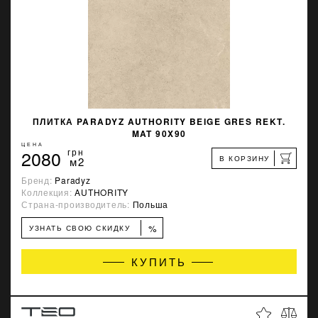
ПЛИТКА PARADYZ AUTHORITY BEIGE GRES REKT.
MAT 90X90
ЦЕНА
2080
грн
В КОРЗИНУ
м2
Бренд:
Paradyz
Коллекция:
AUTHORITY
Страна-производитель:
Польша
%
УЗНАТЬ СВОЮ СКИДКУ
КУПИТЬ