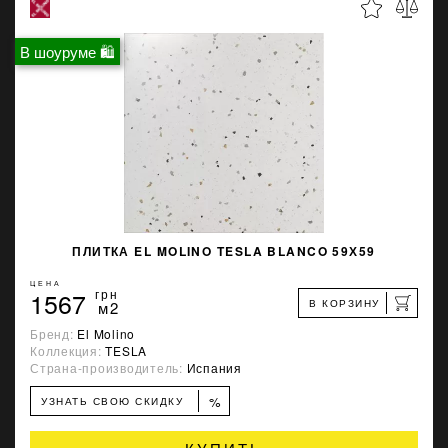
В шоуруме 🛍
ПЛИТКА EL MOLINO TESLA BLANCO 59Х59
ЦЕНА
1567
грн
В КОРЗИНУ
м2
Бренд:
El Molino
Коллекция:
TESLA
Страна-производитель:
Испания
%
УЗНАТЬ СВОЮ СКИДКУ