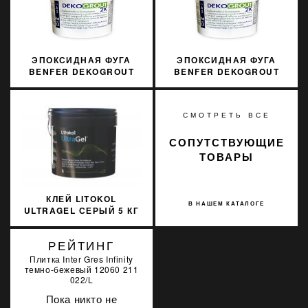
ЭПОКСИДНАЯ ФУГА
ЭПОКСИДНАЯ ФУГА
BENFER DEKOGROUT
BENFER DEKOGROUT
EPOXY 52 TOSTED
EPOXY 22 MIDNIGHT
ALMOND 3 КГ
BLACK 3 КГ
СМОТРЕТЬ ВСЕ
СОПУТСТВУЮЩИЕ
ТОВАРЫ
КЛЕЙ LITOKOL
В НАШЕМ КАТАЛОГЕ
ULTRAGEL СЕРЫЙ 5 КГ
D1TE ULTGG0005
РЕЙТИНГ
Плитка Inter Gres Infinity
темно-бежевый 12060 211
022/L
Пока никто не