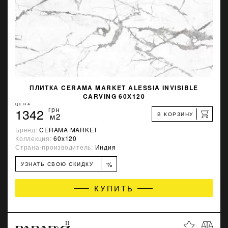
ПЛИТКА CERAMA MARKET ALESSIA INVISIBLE
CARVING 60Х120
ЦЕНА
1342
грн
В КОРЗИНУ
м2
Бренд:
CERAMA MARKET
Коллекция:
60x120
Страна-производитель:
Индия
%
УЗНАТЬ СВОЮ СКИДКУ
КУПИТЬ