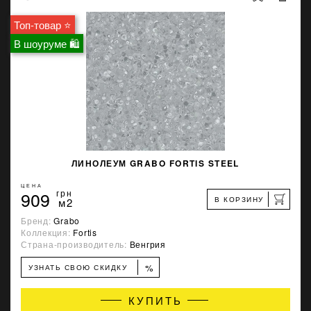
Топ-товар ⭐
В шоуруме 🛍
ЛИНОЛЕУМ GRABO FORTIS STEEL
ЦЕНА
909
грн
В КОРЗИНУ
м2
Бренд:
Grabo
Коллекция:
Fortis
Страна-производитель:
Венгрия
%
УЗНАТЬ СВОЮ СКИДКУ
КУПИТЬ