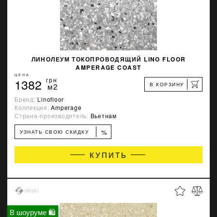
ЛИНОЛЕУМ ТОКОПРОВОДЯЩИЙ LINO FLOOR
AMPERAGE COAST
ЦЕНА
1382
грн
В КОРЗИНУ
м2
Бренд:
Linofloor
Коллекция:
Amperage
Страна-производитель:
Вьетнам
%
УЗНАТЬ СВОЮ СКИДКУ
КУПИТЬ
В шоуруме 🛍