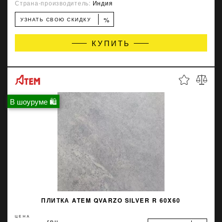
Страна-производитель:
Индия
%
УЗНАТЬ СВОЮ СКИДКУ
КУПИТЬ
В шоуруме 🛍
ПЛИТКА ATEM QVARZO SILVER R 60X60
ЦЕНА
грн