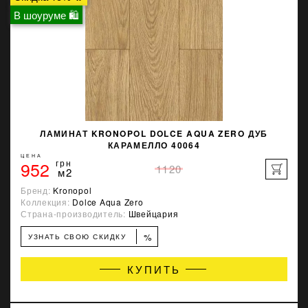
В шоуруме 🛍
ЛАМИНАТ KRONOPOL DOLCE AQUA ZERO ДУБ
КАРАМЕЛЛО 40064
ЦЕНА
952
грн
1120
м2
Бренд:
Kronopol
Коллекция:
Dolce Aqua Zero
Страна-производитель:
Швейцария
%
УЗНАТЬ СВОЮ СКИДКУ
КУПИТЬ