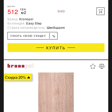
ЦЕНА
512
грн
640
м2
Бренд:
Kronopol
Коллекция:
Easy Step
Страна-производитель:
Швейцария
%
УЗНАТЬ СВОЮ СКИДКУ
КУПИТЬ
Скидка 20% 🔥