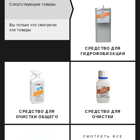
Сопутствующие товары
Вы только что смотрели
эти товары
СРЕДСТВО ДЛЯ
ГИДРОФОБИЗАЦИИ
ФАСАДОВ SOPRO FAD
712 6Л
СРЕДСТВО ДЛЯ
СРЕДСТВО ДЛЯ
ОЧИСТКИ ОБЩЕГО
ОЧИСТКИ
ПРИМЕНЕНИЯ SOPRO
ПОВЕРХНОСТЕЙ ОТ
SR 716/1 1Л
ЭПОКСИДНОЙ СМОЛЫ
SOPRO ESE 548/0,25
СМОТРЕТЬ ВСЕ
250МЛ