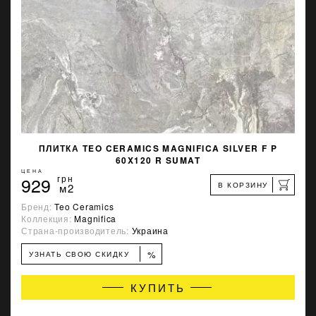
ПЛИТКА TEO CERAMICS MAGNIFICA SILVER F P
60X120 R SUMAT
ЦЕНА
929
грн
В КОРЗИНУ
м2
Бренд:
Teo Ceramics
Коллекция:
Magnifica
Страна-производитель:
Украина
%
УЗНАТЬ СВОЮ СКИДКУ
КУПИТЬ