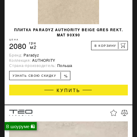
ПЛИТКА PARADYZ AUTHORITY BEIGE GRES REKT.
MAT 90X90
ЦЕНА
2080
грн
В КОРЗИНУ
м2
Бренд:
Paradyz
Коллекция:
AUTHORITY
Страна-производитель:
Польша
%
УЗНАТЬ СВОЮ СКИДКУ
КУПИТЬ
В шоуруме 🛍