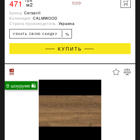
471
грн
529
м2
Бренд:
Cersanit
Коллекция:
CALMWOOD
Страна-производитель:
Украина
%
УЗНАТЬ СВОЮ СКИДКУ
КУПИТЬ
В шоуруме 🛍