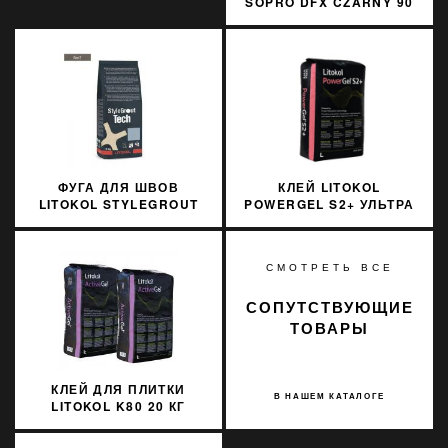
SOPRO DFX CZARNY 90
3 КГ
ФУГА ДЛЯ ШВОВ
КЛЕЙ LITOKOL
LITOKOL STYLEGROUT
POWERGEL S2+ УЛЬТРА
TECH SGTCHGRY10063
БЕЛЫЙ 20 КГ C2TES2
3 КГ GREY 1 СЕРЫЙ
PWRGS2B0020
СМОТРЕТЬ ВСЕ
СОПУТСТВУЮЩИЕ
ТОВАРЫ
КЛЕЙ ДЛЯ ПЛИТКИ
В НАШЕМ КАТАЛОГЕ
LITOKOL K80 20 КГ
ACTIVE GEL СЕРЫЙ
ACTGG0020