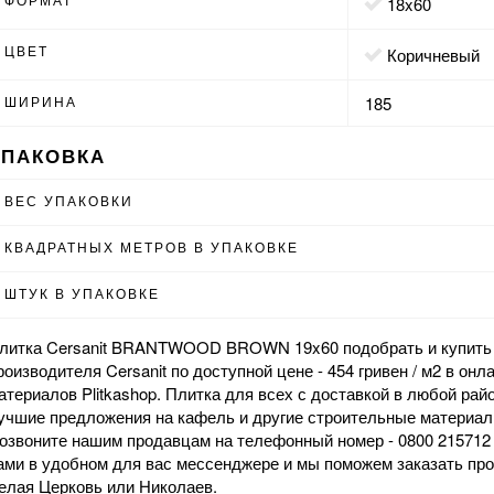
18x60
ЦВЕТ
коричневый
ШИРИНА
185
УПАКОВКА
ВЕС УПАКОВКИ
КВАДРАТНЫХ МЕТРОВ В УПАКОВКЕ
ШТУК В УПАКОВКЕ
литка Cersanit BRANTWOOD BROWN 19x60 подобрать и купить 
роизводителя Cersanit по доступной цене - 454 гривен / м2 в
онла
атериалов Plitkashop. Плитка для всех с доставкой в любой рай
учшие предложения на
кафель
и другие строительные материалы 
озвоните нашим продавцам на телефонный номер - 0800 215712 
ами в удобном для вас мессенджере и мы поможем заказать пр
елая Церковь или Николаев.