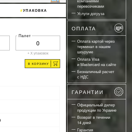
компаниями
перевозчиками
УПАКОВКА
Услуги догруза
ОПЛАТА
Палет
Оплата картой через
терминал в нашем
шоуруме
+ X
упаковок
Оплата Visa
В КОРЗИНУ
и Mastercard на сайте
Безналичный расчет
с НДС
ГАРАНТИИ
Официальный дилер
продукции по Украине
Возврат в течении
D
14 дней
Гарантия