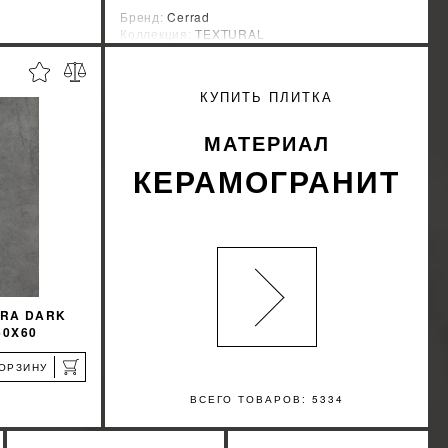
Бренд:
Cerrad
Коллекция:
TEXTURAL
а
Страна-производитель:
Польша
%
%
КИДКУ
УЗНАТЬ СВОЮ СКИДКУ
КУПИТЬ ПЛИТКА
КУПИТЬ
МАТЕРИАЛ
КЕРАМОГРАНИТ
RRA DARK
60X60
КОРЗИНУ
ВСЕГО ТОВАРОВ: 5334