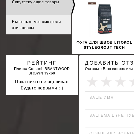
Сопутствующие товары
%
УЗНАТЬ СВОЮ СКИДКУ
КУПИТЬ
Вы только что смотрели
эти товары
ФУГА ДЛЯ ШВОВ LITOKOL
STYLEGROUT TECH
SGTCHBRW10063 3 КГ
BROWN 1 КОРИЧНЕВЫЙ
РЕЙТИНГ
ДОБАВИТЬ ОТ
Плитка Cersanit BRANTWOOD
Оставьте Ваш вопрос или
BROWN 19x60
Пока никто не оценивал
Будьте первыми :-)
ВАШЕ ИМЯ
ВАШ EMAIL (НЕ ПУ
ОТЗЫВ ИЛИ ВОПРО