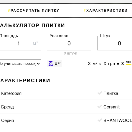
РАССЧИТАТЬ ПЛИТКУ
ХАРАКТЕРИСТИКИ
КАЛЬКУЛЯТОР ПЛИТКИ
Площадь
Упаковок
Штук
м²
+ X штуки
грн
X
м² ×
X
грн =
X
X
кг
ХАРАКТЕРИСТИКИ
Категория
Плитка
Бренд
Cersanit
Серия
BRANTWOO