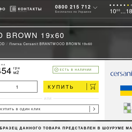
0800 215 712
ФО
КОНТАКТЫ
10
...1
00
Бесплатно по Украине
D BROWN 19x60
OD
Плитка Cersanit BRANTWOOD BROWN 19x60
ЕНА
454
грн
ЕСТЬ В НАЛИЧИИ
м2
КУПИТЬ
ИЛИ
КУПИТЬ В ОДИН КЛИК
БРАЗЕЦ ДАННОГО ТОВАРА ПРЕДСТАВЛЕН В ШОУРУМЕ М