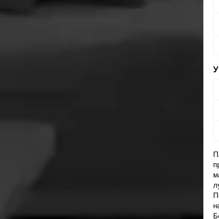
П
п
м
л
П
н
Б