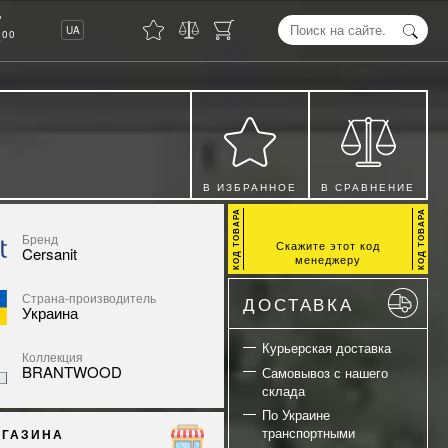
8
UA
00
В ИЗБРАННОЕ
В СРАВНЕНИЕ
Бренд
Скажите этот код
Cersanit
менеджеру
Страна-производитель
ДОСТАВКА
Украина
Курьерская доставка
Коллекция
BRANTWOOD
Самовывоз с нашего
склада
По Украине
транспортными
АГАЗИНА