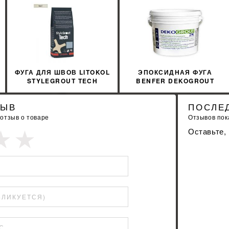
%
УЗНАТЬ СВОЮ СКИДКУ
УЗНАТЬ СВОЮ С
КУПИТЬ
КУПИТЬ
ФУГА ДЛЯ ШВОВ LITOKOL
ЭПОКСИДНАЯ ФУГА
STYLEGROUT TECH
BENFER DEKOGROUT
SGTCHIVR10063 3 КГ
EPOXY 45 RAVEN 3 КГ
IVORY 1 АЙВОРИ
ЗЫВ
ПОСЛЕ
 отзыв о товаре
Отзывов пока
Оставьте,
БЛИКУЕТСЯ)
С