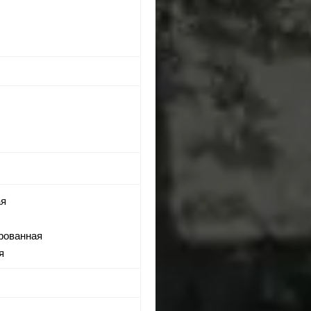
ая
рованная
я