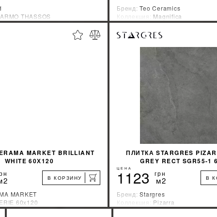
d
Бренд:
Teo Ceramics
ARMO THASSOS
Коллекция:
Magnifica
зводитель:
Польша
Страна-производитель:
Украин
%
УЗНАТЬ СВОЮ СКИДКУ
УЗНАТЬ СВОЮ С
КУПИТЬ
КУПИТЬ
ERAMA MARKET BRILLIANT
ПЛИТКА STARGRES PIZA
WHITE 60Х120
GREY RECT SGR55-1 
ЦЕНА
1123
рн
грн
В КОРЗИНУ
В 
м2
м2
MA MARKET
Бренд:
Stargres
ERIE 60х120
Коллекция:
Pizarra
зводитель:
Индия
Страна-производитель:
Польша