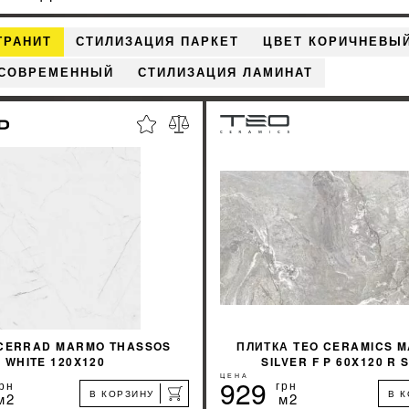
ГРАНИТ
СТИЛИЗАЦИЯ ПАРКЕТ
ЦВЕТ КОРИЧНЕВЫ
 СОВРЕМЕННЫЙ
СТИЛИЗАЦИЯ ЛАМИНАТ
CERRAD MARMO THASSOS
ПЛИТКА TEO CERAMICS M
WHITE 120X120
SILVER F P 60X120 R
ЦЕНА
929
рн
грн
В КОРЗИНУ
В 
м2
м2