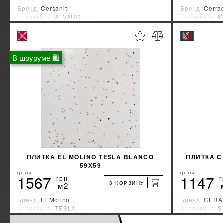
Бренд:
Cersanit
Бренд:
Cerra
Коллекция:
ALVARO
Коллекция:
M
Страна-производитель:
Украина
Страна-прои
%
УЗНАТЬ СВОЮ СКИДКУ
В шоуруме 🛍
КУПИТЬ
ПЛИТКА EL MOLINO TESLA BLANCO
ПЛИТКА C
59Х59
ЦЕНА
ЦЕНА
1567
1147
грн
г
В КОРЗИНУ
м2
Бренд:
El Molino
Бренд:
CERA
Коллекция:
TESLA
Коллекция:
S
Страна-производитель:
Испания
Страна-прои