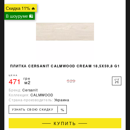
Скидка 11% 🔥
В шоуруме 🛍
ПЛИТКА CERSANIT CALMWOOD CREAM 18,5X59,8 G1
ЦЕНА
471
грн
529
м2
Бренд:
Cersanit
Коллекция:
CALMWOOD
Страна-производитель:
Украина
%
УЗНАТЬ СВОЮ СКИДКУ
КУПИТЬ