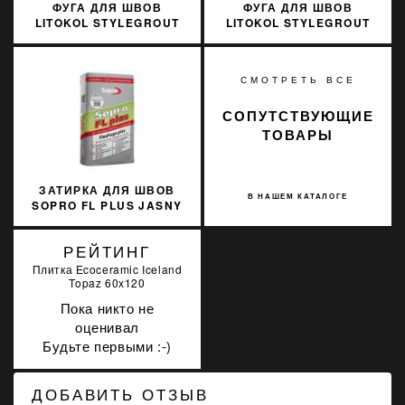
ФУГА ДЛЯ ШВОВ
ФУГА ДЛЯ ШВОВ
LITOKOL STYLEGROUT
LITOKOL STYLEGROUT
TECH SGTCHBGE20063
TECH SGTCHGRY20063
3 КГ BEIGE 2 БЕЖЕВЫЙ
3 КГ GREY 2 СЕРЫЙ
СМОТРЕТЬ ВСЕ
СОПУТСТВУЮЩИЕ
ТОВАРЫ
ЗАТИРКА ДЛЯ ШВОВ
В НАШЕМ КАТАЛОГЕ
SOPRO FL PLUS JASNY
BEZ 29
РЕЙТИНГ
Плитка Ecoceramic Iceland
Topaz 60х120
Пока никто не
оценивал
Будьте первыми :-)
ДОБАВИТЬ ОТЗЫВ