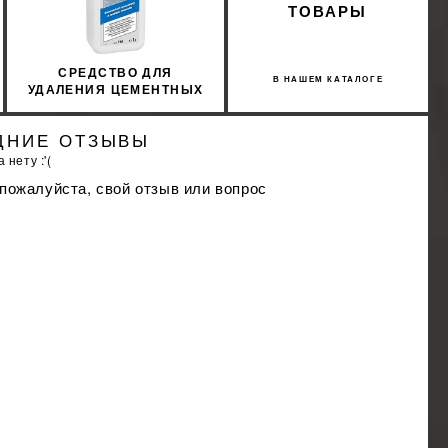
ТОВАРЫ
СРЕДСТВО ДЛЯ
В НАШЕМ КАТАЛОГЕ
УДАЛЕНИЯ ЦЕМЕНТНЫХ
НАЛЕТОВ И ОСТАТКОВ
(КОНЦЕНТРАТ) SOPRO
ДНИЕ ОТЗЫВЫ
ZSE 718/1 1Л
 нету :'(
 пожалуйста, свой отзыв или вопрос