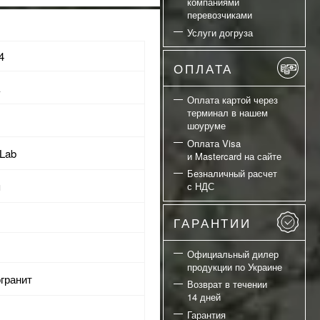
компаниями
перевозчиками
Услуги догруза
4
ОПЛАТА
а
Оплата картой через
терминал в нашем
шоуруме
Оплата Visa
 Lab
и Mastercard на сайте
Безналичный расчет
я
с НДС
ГАРАНТИИ
Официальный дилер
продукции по Украине
огранит
Возврат в течении
14 дней
Гарантия