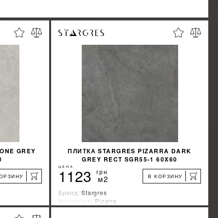
TONE GREY
ПЛИТКА STARGRES PIZARRA DARK
0
GREY RECT SGR55-1 60X60
ЦЕНА
1123
грн
КОРЗИНУ
В КОРЗИНУ
м2
Бренд:
Stargres
Коллекция:
Pizarra
Страна-производитель:
Польша