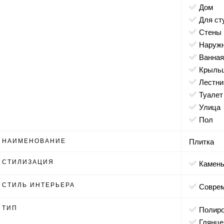
дом
для с
стены
наруж
ванна
крыль
лестн
туалет
улица
пол
НАИМЕНОВАНИЕ
Плитка
СТИЛИЗАЦИЯ
камен
СТИЛЬ ИНТЕРЬЕРА
совр
ТИП
полир
глянц