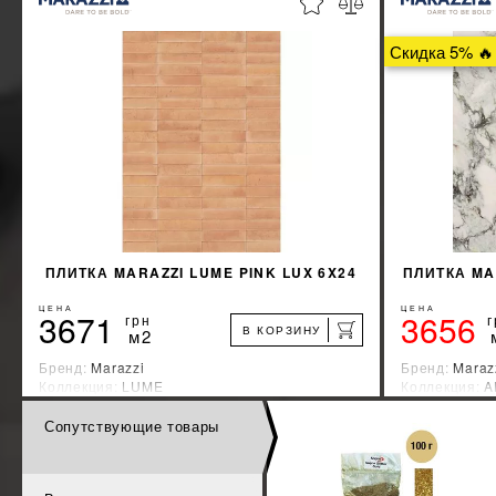
%
УЗНАТЬ СВОЮ СКИДКУ
Скидка 5% 🔥
КУПИТЬ
ПЛИТКА MARAZZI LUME PINK LUX 6X24
ПЛИТКА MA
ЦЕНА
ЦЕНА
3671
3656
грн
г
В КОРЗИНУ
м2
Бренд:
Marazzi
Бренд:
Maraz
Коллекция:
LUME
Коллекция:
A
Страна-производитель:
Италия
Страна-прои
Сопутствующие товары
%
УЗНАТЬ СВОЮ СКИДКУ
КУПИТЬ