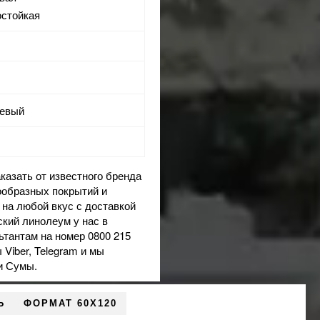
остойкая
невый
аказать от известного бренда
образных покрытий и
 на любой вкус с доставкой
ский линолеум
у нас в
ьтантам на номер 0800 215
Viber, Telegram и мы
и Сумы.
Ь
ФОРМАТ 60X120