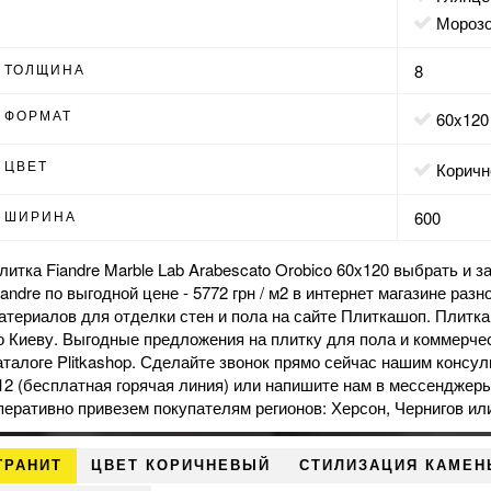
мороз
ТОЛЩИНА
8
ФОРМАТ
60x120
ЦВЕТ
корич
ШИРИНА
600
литка Fiandre Marble Lab Arabescato Orobico 60x120 выбрать и з
iandre по выгодной цене - 5772 грн / м2 в
интернет магазине
разно
атериалов для отделки стен и пола на сайте Плиткашоп. Плитка
о Киеву. Выгодные предложения на
плитку для пола
и
коммерче
аталоге Plitkashop. Сделайте звонок прямо сейчас нашим консул
12 (бесплатная горячая линия) или напишите нам в мессенджеры 
перативно привезем покупателям регионов: Херсон, Чернигов ил
ГРАНИТ
ЦВЕТ КОРИЧНЕВЫЙ
СТИЛИЗАЦИЯ КАМЕН