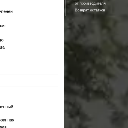
от производителя
Возврат остатков
тупеней
ная
я
цо
ица
ь
еменный
ованная
евая