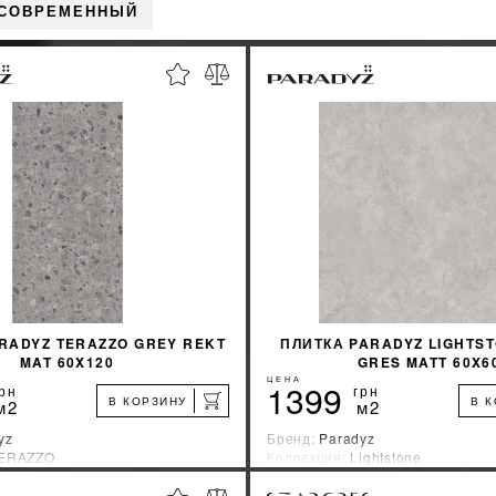
 СОВРЕМЕННЫЙ
RADYZ TERAZZO GREY REKT
ПЛИТКА PARADYZ LIGHTS
MAT 60X120
GRES MATT 60X6
ЦЕНА
1399
рн
грн
В КОРЗИНУ
В 
м2
м2
yz
Бренд:
Paradyz
ERAZZO
Коллекция:
Lightstone
зводитель:
Польша
Страна-производитель:
Польша