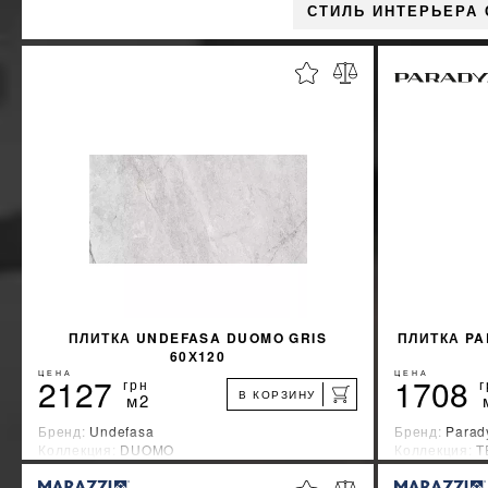
СТИЛЬ ИНТЕРЬЕРА
ПЛИТКА UNDEFASA DUOMO GRIS
ПЛИТКА PA
60Х120
ЦЕНА
ЦЕНА
2127
1708
грн
г
В КОРЗИНУ
м2
Бренд:
Undefasa
Бренд:
Parad
Коллекция:
DUOMO
Коллекция:
T
Страна-производитель:
Испания
Страна-прои