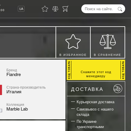
8
UA
00
В ИЗБРАННОЕ
В СРАВНЕНИЕ
Бренд
Скажите этот код
Fiandre
менеджеру
Страна-производитель
ДОСТАВКА
Италия
Курьерская доставка
Коллекция
Marble Lab
Самовывоз с нашего
склада
По Украине
транспортными