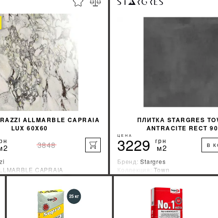
%
УЗНАТЬ СВОЮ СКИДКУ
УЗНАТЬ СВОЮ С
КУПИТЬ
КУПИТЬ
RAZZI ALLMARBLE CAPRAIA
ПЛИТКА STARGRES TO
LUX 60X60
ANTRACITE RECT 9
ЦЕНА
3229
рн
грн
3848
В 
м2
м2
zi
Бренд:
Stargres
LLMARBLE CAPRAIA
Коллекция:
Town
зводитель:
Италия
Страна-производитель:
Польша
%
УЗНАТЬ СВОЮ СКИДКУ
УЗНАТЬ СВОЮ С
КУПИТЬ
КУПИТЬ