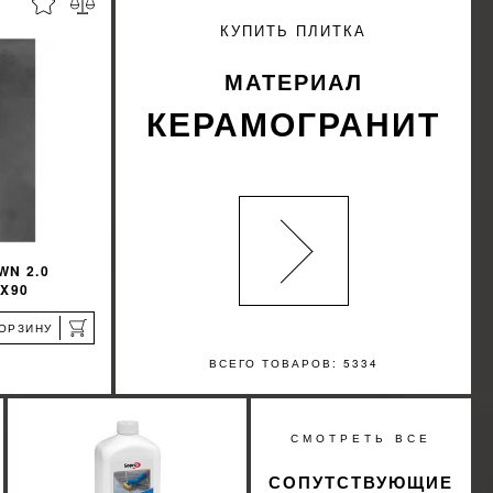
%
%
КИДКУ
УЗНАТЬ СВОЮ СКИДКУ
КУПИТЬ ПЛИТКА
КУПИТЬ
МАТЕРИАЛ
КЕРАМОГРАНИТ
WN 2.0
0X90
КОРЗИНУ
ВСЕГО ТОВАРОВ: 5334
%
СМОТРЕТЬ ВСЕ
КИДКУ
СОПУТСТВУЮЩИЕ