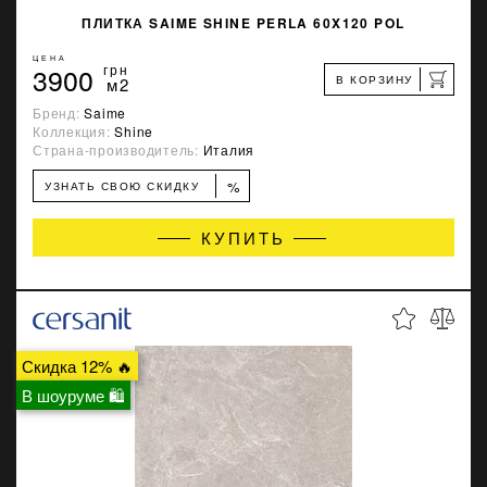
ПЛИТКА SAIME SHINE PERLA 60X120 POL
ЦЕНА
3900
грн
В КОРЗИНУ
м2
Бренд:
Saime
Коллекция:
Shine
Страна-производитель:
Италия
%
УЗНАТЬ СВОЮ СКИДКУ
КУПИТЬ
Скидка 12% 🔥
В шоуруме 🛍