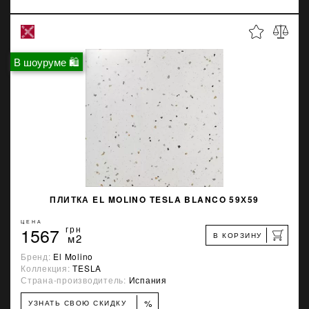
В шоуруме 🛍
ПЛИТКА EL MOLINO TESLA BLANCO 59Х59
ЦЕНА
1567
грн
В КОРЗИНУ
м2
Бренд:
El Molino
Коллекция:
TESLA
Страна-производитель:
Испания
%
УЗНАТЬ СВОЮ СКИДКУ