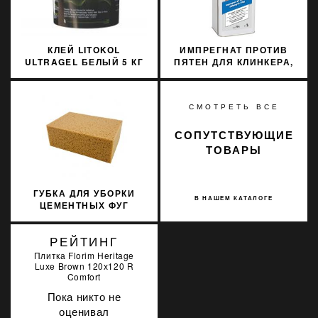
КЛЕЙ LITOKOL
ИМПРЕГНАТ ПРОТИВ
ULTRAGEL БЕЛЫЙ 5 КГ
ПЯТЕН ДЛЯ КЛИНКЕРА,
D1TE ULTGB0005
КАМНЯ,
КЕРАМОГРАНИТА,
ИЗВЕСТНЯКА SOPRO FS
СМОТРЕТЬ ВСЕ
714/1 1Л
СОПУТСТВУЮЩИЕ
ТОВАРЫ
ГУБКА ДЛЯ УБОРКИ
В НАШЕМ КАТАЛОГЕ
ЦЕМЕНТНЫХ ФУГ
LITOKOL 291
РЕЙТИНГ
Плитка Florim Heritage
Luхe Brown 120х120 R
Comfort
Пока никто не
оценивал