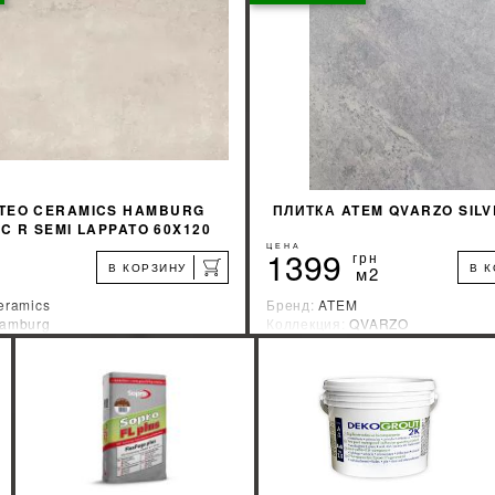
КУПИТЬ
КУПИТЬ
 TEO CERAMICS HAMBURG
ПЛИТКА ATEM QVARZO SILV
PC R SEMI LAPPATO 60X120
ЦЕНА
1399
грн
В КОРЗИНУ
В 
м2
eramics
Бренд:
ATEM
amburg
Коллекция:
QVARZO
зводитель:
Украина
Страна-производитель:
Украин
%
УЗНАТЬ СВОЮ СКИДКУ
УЗНАТЬ СВОЮ С
КУПИТЬ
КУПИТЬ