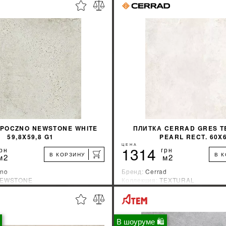
OPOCZNO NEWSTONE WHITE
ПЛИТКА CERRAD GRES T
59,8X59,8 G1
PEARL RECT. 60X
ЦЕНА
1314
рн
грн
В КОРЗИНУ
В 
м2
м2
no
Бренд:
Cerrad
EWSTONE
Коллекция:
TEXTURAL
зводитель:
Польша
Страна-производитель:
Польша
%
УЗНАТЬ СВОЮ СКИДКУ
УЗНАТЬ СВОЮ С
В шоуруме 🛍