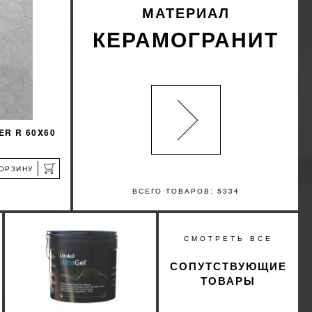
КУПИТЬ
МАТЕРИАЛ
КЕРАМОГРАНИТ
ER R 60X60
КОРЗИНУ
ВСЕГО ТОВАРОВ: 5334
а
%
СМОТРЕТЬ ВСЕ
КИДКУ
СОПУТСТВУЮЩИЕ
ТОВАРЫ