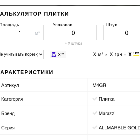
КАЛЬКУЛЯТОР ПЛИТКИ
Площадь
Упаковок
Штук
м²
+ X штуки
грн
X
м² ×
X
грн =
X
X
кг
ХАРАКТЕРИСТИКИ
Артикул
M4GR
Категория
Плитка
Бренд
Marazzi
Серия
ALLMARBLE GOL