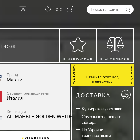
8
UA
00
T 60x60
В ИЗБРАННОЕ
В СРАВНЕНИЕ
Бренд
Скажите этот код
Marazzi
менеджеру
Страна-производитель
ДОСТАВКА
Италия
Курьерская доставка
Коллекция
ALLMARBLE GOLDEN WHITE
Самовывоз с нашего
склада
По Украине
транспортными
УПАКОВКА