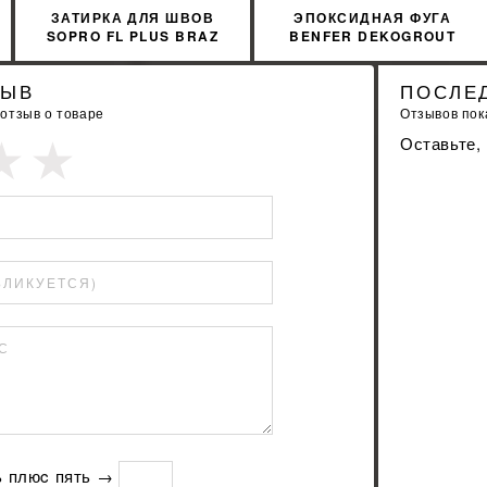
ЗАТИРКА ДЛЯ ШВОВ
ЭПОКСИДНАЯ ФУГА
SOPRO FL PLUS BRAZ
BENFER DEKOGROUT
BALI 59
EPOXY 30 SAND BEIGE 3
КГ
ЗЫВ
ПОСЛЕ
 отзыв о товаре
Отзывов пока
Оставьте,
БЛИКУЕТСЯ)
С
ь плюc пять →