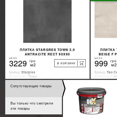
КУПИТЬ
ПЛИТКА STARGRES TOWN 2.0
ПЛИТКА
ANTRACITE RECT 90X90
BEIGE F 
ЦЕНА
ЦЕНА
3229
999
грн
грн
В КОРЗИНУ
м2
м2
Бренд:
Stargres
Бренд:
Teo C
Коллекция:
Town
Коллекция:
H
Страна-производитель:
Польша
Страна-прои
Сопутствующие товары
%
УЗНАТЬ СВОЮ СКИДКУ
КУПИТЬ
Вы только что смотрели
эти товары