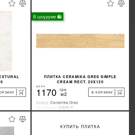
В шоуруме 🛍
EXTURAL
ПЛИТКА CERAMIKA GRES SIMPLE
60
CREAM RECT. 20X120
ЦЕНА
1170
грн
КОРЗИНУ
В КОРЗИНУ
м2
Бренд:
Ceramika Gres
Коллекция:
SIMPLE
Страна-производитель:
Польша
%
%
КИДКУ
УЗНАТЬ СВОЮ СКИДКУ
КУПИТЬ ПЛИТКА