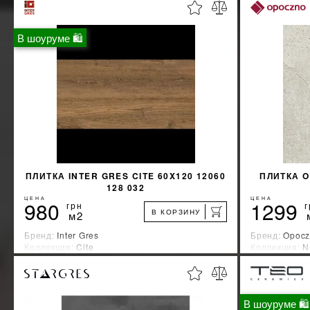
В шоуруме 🛍
ПЛИТКА INTER GRES CITE 60X120 12060
ПЛИТКА 
128 032
ЦЕНА
ЦЕНА
980
1299
грн
г
В КОРЗИНУ
м2
Бренд:
Inter Gres
Бренд:
Opocz
Коллекция:
Cite
Коллекция:
N
Страна-производитель:
Украина
Страна-прои
%
УЗНАТЬ СВОЮ СКИДКУ
В шоуруме 🛍