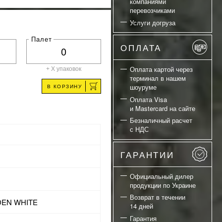
компаниями
перевозчиками
Услуги догруза
Палет
ОПЛАТА
Оплата картой через
+ X
упаковок
терминал в нашем
шоуруме
В КОРЗИНУ
Оплата Visa
и Mastercard на сайте
Безналичный расчет
с НДС
ГАРАНТИИ
Официальный дилер
продукции по Украине
Возврат в течении
DEN WHITE
14 дней
Гарантия