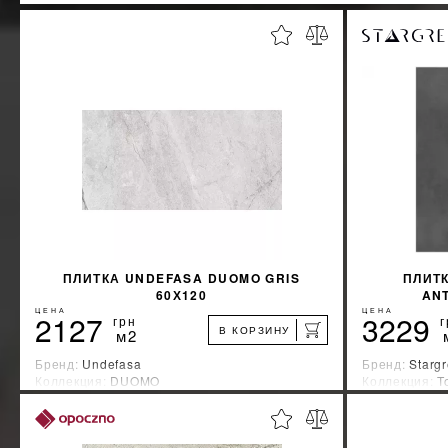
ПЛИТКА UNDEFASA DUOMO GRIS
ПЛИТК
60Х120
ANT
ЦЕНА
ЦЕНА
2127
3229
грн
г
В КОРЗИНУ
м2
Бренд:
Undefasa
Бренд:
Starg
Коллекция:
DUOMO
Коллекция:
T
Страна-производитель:
Испания
Страна-прои
%
УЗНАТЬ СВОЮ СКИДКУ