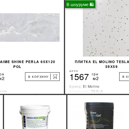
В шоуруме 🛍
КУПИТЬ
КУПИТЬ
AIME SHINE PERLA 60X120
ПЛИТКА EL MOLINO TESL
POL
59Х59
ЦЕНА
1567
рн
грн
В КОРЗИНУ
В 
м2
м2
Бренд:
El Molino
hine
Коллекция:
TESLA
зводитель:
Италия
Страна-производитель:
Испани
%
УЗНАТЬ СВОЮ СКИДКУ
УЗНАТЬ СВОЮ С
КУПИТЬ
КУПИТЬ