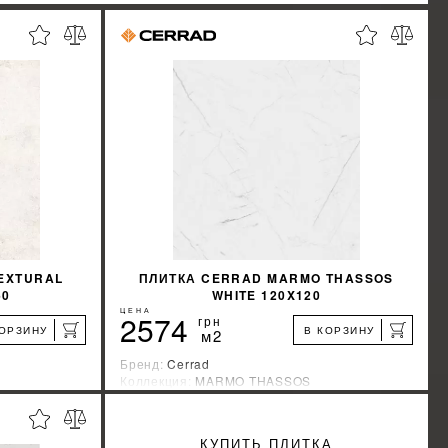
EXTURAL
ПЛИТКА CERRAD MARMO THASSOS
60
WHITE 120X120
ЦЕНА
2574
грн
КОРЗИНУ
В КОРЗИНУ
м2
Бренд:
Cerrad
Коллекция:
MARMO THASSOS
Страна-производитель:
Польша
%
%
КИДКУ
УЗНАТЬ СВОЮ СКИДКУ
КУПИТЬ ПЛИТКА