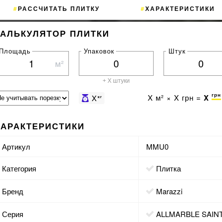
РАССЧИТАТЬ ПЛИТКУ
ХАРАКТЕРИСТИКИ
КАЛЬКУЛЯТОР ПЛИТКИ
Площадь
Упаковок
Штук
м²
+ X штуки
грн
X
м² ×
X
грн =
X
X
кг
ХАРАКТЕРИСТИКИ
Артикул
MMU0
Категория
Плитка
Бренд
Marazzi
Серия
ALLMARBLE SAIN