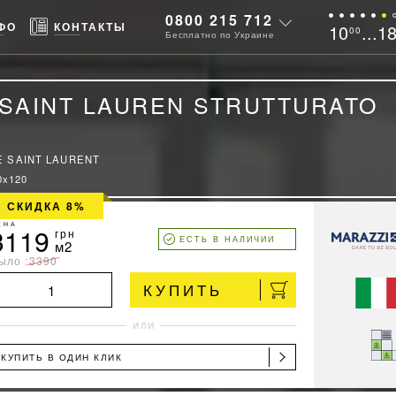
0800 215 712
ФО
КОНТАКТЫ
10
...1
00
Бесплатно по Украине
E SAINT LAUREN STRUTTURATO
 SAINT LAURENT
0x120
СКИДКА 8%
ЕНА
3119
грн
ЕСТЬ В НАЛИЧИИ
м2
ыло :
3390
КУПИТЬ
ИЛИ
КУПИТЬ В ОДИН КЛИК