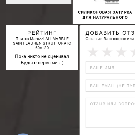
СИЛИКОНОВАЯ ЗАТИРКА
ДЛЯ НАТУРАЛЬНОГО
КАМНЯ SOPRO
MARMORSILICON 797
РЕЙТИНГ
ДОБАВИТЬ ОТ
310МЛ
Плитка Marazzi ALLMARBLE
Оставьте Ваш вопрос или
SAINT LAUREN STRUTTURATO
60x120
Пока никто не оценивал
Будьте первыми :-)
ВАШЕ ИМЯ
ВАШ EMAIL (НЕ ПУ
ОТЗЫВ ИЛИ ВОПРО