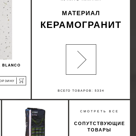
КУПИТЬ
МАТЕРИАЛ
КЕРАМОГРАНИТ
A BLANCO
КОРЗИНУ
ВСЕГО ТОВАРОВ: 5334
я
%
СМОТРЕТЬ ВСЕ
КИДКУ
СОПУТСТВУЮЩИЕ
ТОВАРЫ