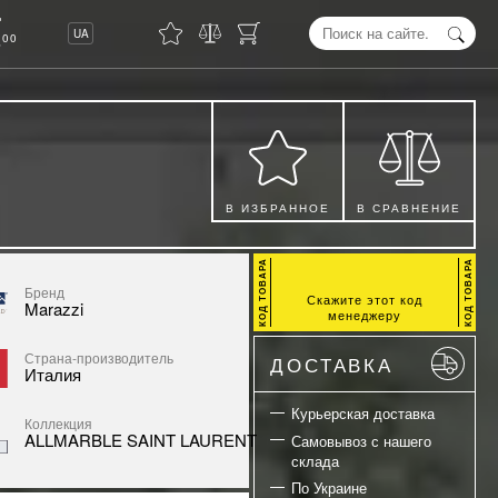
8
UA
00
В ИЗБРАННОЕ
В СРАВНЕНИЕ
Бренд
Скажите этот код
Marazzi
менеджеру
Страна-производитель
ДОСТАВКА
Италия
Курьерская доставка
Коллекция
ALLMARBLE SAINT LAURENT
Самовывоз с нашего
склада
По Украине