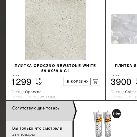
КУПИТЬ
ПЛИТКА OPOCZNO NEWSTONE WHITE
ПЛИТКА S
59,8X59,8 G1
ЦЕНА
ЦЕНА
1299
3900
грн
г
В КОРЗИНУ
м2
Бренд:
Opoczno
Бренд:
Saime
Коллекция:
NEWSTONE
Коллекция:
S
Страна-производитель:
Польша
Страна-прои
Сопутствующие товары
%
УЗНАТЬ СВОЮ СКИДКУ
КУПИТЬ
Вы только что смотрели
эти товары