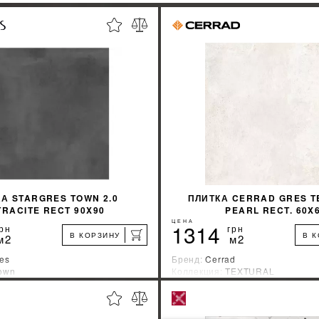
А STARGRES TOWN 2.0
ПЛИТКА CERRAD GRES T
RACITE RECT 90X90
PEARL RECT. 60X
ЦЕНА
1314
рн
грн
В КОРЗИНУ
В 
м2
м2
res
Бренд:
Cerrad
own
Коллекция:
TEXTURAL
зводитель:
Польша
Страна-производитель:
Польша
%
УЗНАТЬ СВОЮ СКИДКУ
УЗНАТЬ СВОЮ С