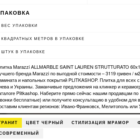
УПАКОВКА
ВЕС УПАКОВКИ
КВАДРАТНЫХ МЕТРОВ В УПАКОВКЕ
ШТУК В УПАКОВКЕ
литка Marazzi ALLMARBLE SAINT LAUREN STRUTTURATO 60x120
учшего бренда Marazzi по выгодной стоимости – 3119 гривен / м
амината и напольных покрытий PLITKASHOP. Плитка для всех с
иева и Украины. Заманчивые предложения на
клинкер
и
керамог
аталоге Plitkashop. Наберите прямо сейчас нашим продавцам по 
звонки бесплатные) или получите консультацию в удобном для 
оставим клиентам регионов: Ивано-Франковск, Мелитополь или 
ГРАНИТ
ЦВЕТ ЧЕРНЫЙ
СТИЛИЗАЦИЯ МРАМОР
 СОВРЕМЕННЫЙ