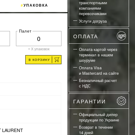
транспортными
УПАКОВКА
компаниями
перевозчиками
Услуги догруза
Палет
ОПЛАТА
Оплата картой через
+ X
упаковок
терминал в нашем
шоуруме
В КОРЗИНУ
Оплата Visa
и Mastercard на сайте
Безналичный расчет
с НДС
ГАРАНТИИ
Официальный дилер
продукции по Украине
Возврат в течении
T LAURENT
14 дней