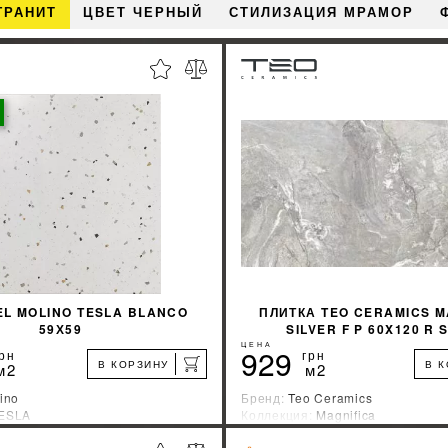
ГРАНИТ
ЦВЕТ ЧЕРНЫЙ
СТИЛИЗАЦИЯ МРАМОР
EL MOLINO TESLA BLANCO
ПЛИТКА TEO CERAMICS M
59Х59
SILVER F P 60X120 R
ЦЕНА
929
рн
грн
В КОРЗИНУ
В 
м2
м2
ino
Бренд:
Teo Ceramics
ESLA
Коллекция:
Magnifica
зводитель:
Испания
Страна-производитель:
Украин