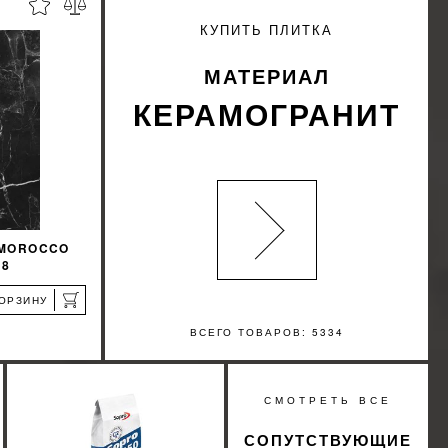
%
%
КИДКУ
УЗНАТЬ СВОЮ СКИДКУ
КУПИТЬ ПЛИТКА
КУПИТЬ
МАТЕРИАЛ
КЕРАМОГРАНИТ
 MOROCCO
X8
КОРЗИНУ
ВСЕГО ТОВАРОВ: 5334
%
СМОТРЕТЬ ВСЕ
КИДКУ
СОПУТСТВУЮЩИЕ