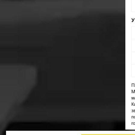
П
M
м
К
з
п
г