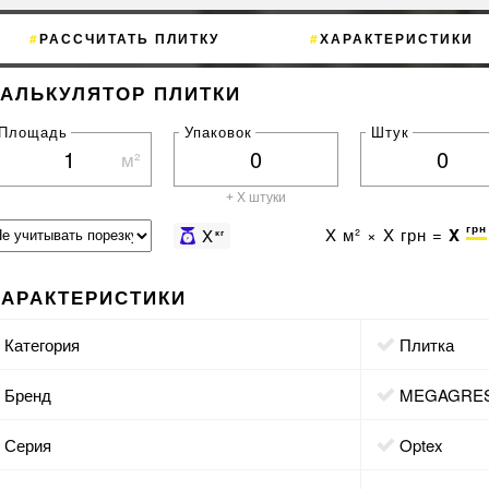
РАССЧИТАТЬ ПЛИТКУ
ХАРАКТЕРИСТИКИ
КАЛЬКУЛЯТОР ПЛИТКИ
Площадь
Упаковок
Штук
м²
+ X штуки
грн
X
м² ×
X
грн =
X
X
кг
ХАРАКТЕРИСТИКИ
Категория
Плитка
Бренд
MEGAGRE
Серия
Optex