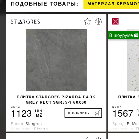
ПОДОБНЫЕ ТОВАРЫ:
МАТЕРИАЛ КЕРАМО
В шоуруме 🛍
ПЛИТКА STARGRES PIZARRA DARK
ПЛИТКА 
GREY RECT SGR55-1 60X60
ЦЕНА
ЦЕНА
1123
1567
грн
г
В КОРЗИНУ
м2
Бренд:
Stargres
Бренд:
El Mol
Коллекция:
Pizarra
Коллекция:
T
Страна-производитель:
Польша
Страна-прои