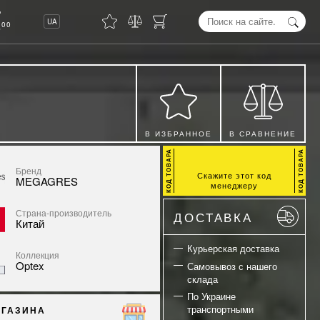
8
UA
00
В ИЗБРАННОЕ
В СРАВНЕНИЕ
Бренд
Скажите этот код
MEGAGRES
менеджеру
Страна-производитель
ДОСТАВКА
Китай
Курьерская доставка
Коллекция
Optex
Самовывоз с нашего
склада
По Украине
транспортными
АГАЗИНА