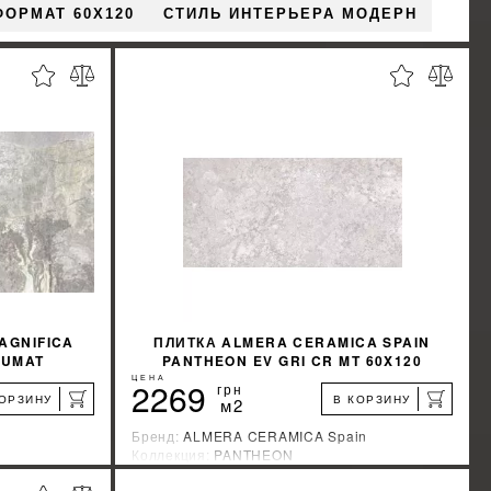
ФОРМАТ 60X120
СТИЛЬ ИНТЕРЬЕРА МОДЕРН
AGNIFICA
ПЛИТКА ALMERA CERAMICA SPAIN
 SUMAT
PANTHEON EV GRI CR MT 60X120
ЦЕНА
2269
грн
КОРЗИНУ
В КОРЗИНУ
м2
Бренд:
ALMERA CERAMICA Spain
Коллекция:
PANTHEON
а
Страна-производитель:
Испания