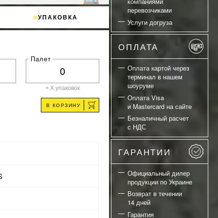
компаниями
перевозчиками
УПАКОВКА
Услуги догруза
ОПЛАТА
Палет
Оплата картой через
терминал в нашем
шоуруме
+ X
упаковок
Оплата Visa
В КОРЗИНУ
и Mastercard на сайте
Безналичный расчет
с НДС
ГАРАНТИИ
Официальный дилер
S
продукции по Украине
Возврат в течении
14 дней
Гарантия