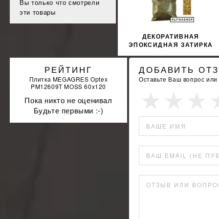
КУПИТЬ
Вы только что смотрели
эти товары
ДЕКОРАТИВНАЯ
ЭПОКСИДНАЯ ЗАТИРКА
SOPRO TOPAS DFE 1019
100Г
РЕЙТИНГ
ДОБАВИТЬ ОТ
Плитка MEGAGRES Optex
Оставьте Ваш вопрос или
PM12609T MOSS 60x120
Пока никто не оценивал
Будьте первыми :-)
ВАШЕ ИМЯ
ВАШ EMAIL (НЕ ПУ
ОТЗЫВ ИЛИ ВОПРО