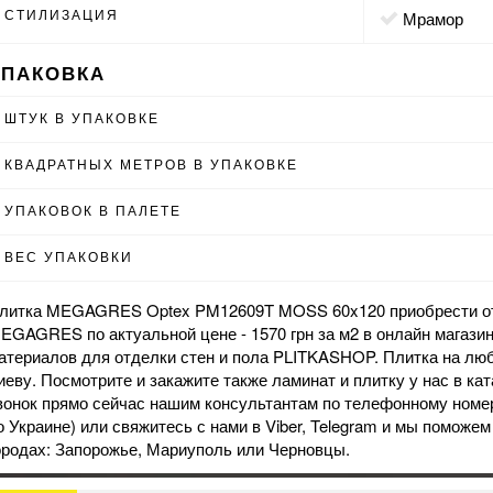
СТИЛИЗАЦИЯ
мрамор
УПАКОВКА
ШТУК В УПАКОВКЕ
КВАДРАТНЫХ МЕТРОВ В УПАКОВКЕ
УПАКОВОК В ПАЛЕТЕ
ВЕС УПАКОВКИ
литка MEGAGRES Optex PM12609T MOSS 60x120 приобрести от
EGAGRES по актуальной цене - 1570 грн за м2 в
онлайн магази
атериалов для отделки стен и пола PLITKASHOP. Плитка на люб
иеву. Посмотрите и закажите также
ламинат
и
плитку
у нас в кат
вонок прямо сейчас нашим консультантам по телефонному номер
о Украине) или свяжитесь с нами в
Viber
, Telegram и мы поможе
ородах: Запорожье, Мариуполь или Черновцы.