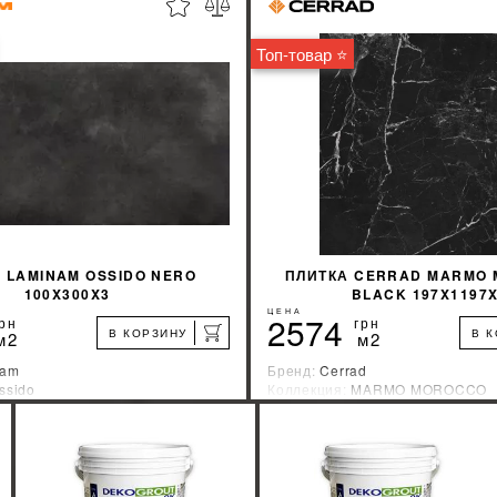
%
УЗНАТЬ СВОЮ СКИДКУ
УЗНАТЬ СВОЮ С
Топ-товар ⭐
КУПИТЬ
КУПИТЬ
 LAMINAM OSSIDO NERO
ПЛИТКА CERRAD MARMO
100X300X3
BLACK 197X1197
ЦЕНА
2574
рн
грн
В КОРЗИНУ
В 
м2
м2
nam
Бренд:
Cerrad
ssido
Коллекция:
MARMO MOROCCO
зводитель:
Италия
Страна-производитель:
Польша
%
УЗНАТЬ СВОЮ СКИДКУ
УЗНАТЬ СВОЮ С