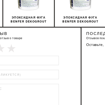
КУПИТЬ
КУПИТЬ
ЭПОКСИДНАЯ ФУГА
ЭПОКСИДНАЯ ФУГА
BENFER DEKOGROUT
BENFER DEKOGROUT
EPOXY 89 SMOKE GREY 3
EPOXY 45 RAVEN 3 КГ
КГ
ЗЫВ
ПОСЛЕ
 отзыв о товаре
Отзывов пока
Оставьте,
БЛИКУЕТСЯ)
С