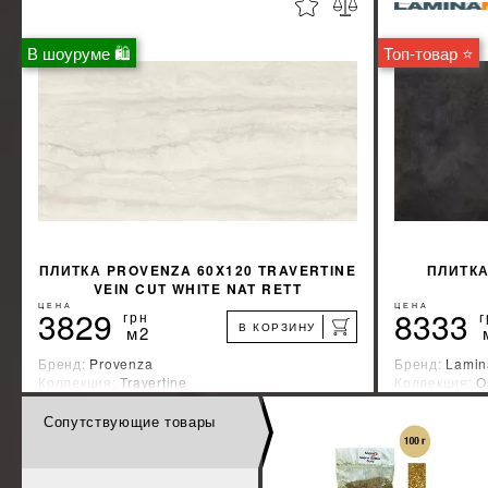
%
УЗНАТЬ СВОЮ СКИДКУ
В шоуруме 🛍
Топ-товар ⭐
КУПИТЬ
ПЛИТКА PROVENZA 60X120 TRAVERTINE
ПЛИТКА
VEIN CUT WHITE NAT RETT
ЦЕНА
ЦЕНА
3829
8333
грн
г
В КОРЗИНУ
м2
Бренд:
Provenza
Бренд:
Lami
Коллекция:
Travertine
Коллекция:
O
Страна-производитель:
Италия
Страна-прои
Сопутствующие товары
%
УЗНАТЬ СВОЮ СКИДКУ