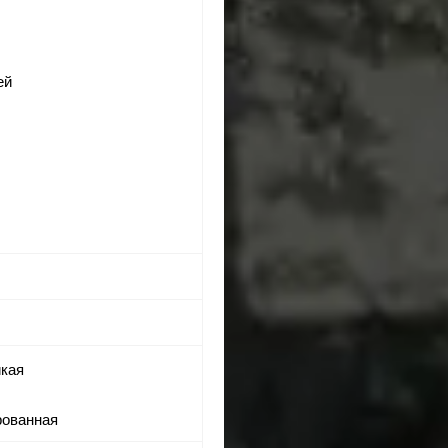
ей
йкая
рованная