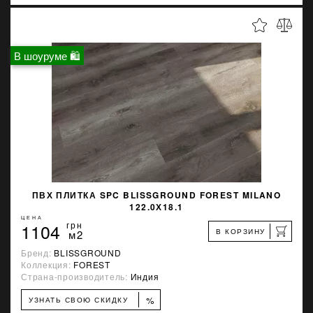
В шоуруме 🛍
ПВХ ПЛИТКА SPC BLISSGROUND FOREST MILANO
122.0Х18.1
ЦЕНА
1104
грн
В КОРЗИНУ
м2
Бренд:
BLISSGROUND
Коллекция:
FOREST
Страна-производитель:
Индия
%
УЗНАТЬ СВОЮ СКИДКУ