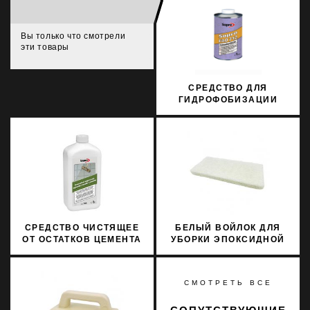
Вы только что смотрели
эти товары
СРЕДСТВО ДЛЯ
ГИДРОФОБИЗАЦИИ
ФАСАДОВ SOPRO FAD
712/1 1Л
СРЕДСТВО ЧИСТЯЩЕЕ
БЕЛЫЙ ВОЙЛОК ДЛЯ
ОТ ОСТАТКОВ ЦЕМЕНТА
УБОРКИ ЭПОКСИДНОЙ
ДЛЯ НАРУЖНЫХ
ФУГИ FINISH LITOKOL
ПРИМЕНЕНИЙ SOPRO
109GBNC
ZEA 703/1 1Л
СМОТРЕТЬ ВСЕ
СОПУТСТВУЮЩИЕ