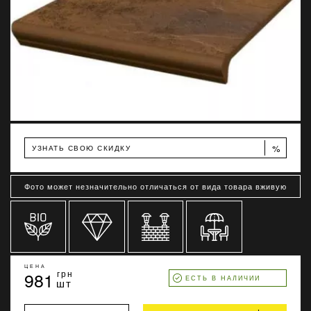
%
УЗНАТЬ СВОЮ СКИДКУ
Фото может незначительно отличаться от вида товара вживую
ЦЕНА
981
грн
ЕСТЬ В НАЛИЧИИ
шт