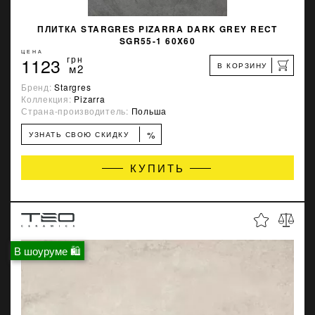
ПЛИТКА STARGRES PIZARRA DARK GREY RECT
SGR55-1 60X60
ЦЕНА
1123
грн
В КОРЗИНУ
м2
Бренд:
Stargres
Коллекция:
Pizarra
Страна-производитель:
Польша
%
УЗНАТЬ СВОЮ СКИДКУ
КУПИТЬ
В шоуруме 🛍