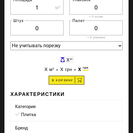
м²
+ X штуки
Штук
Палет
+ X
упаковок
X
кг
грн
X
м² ×
X
грн =
X
В КОРЗИНУ
ХАРАКТЕРИСТИКИ
Категория
Плитка
Бренд