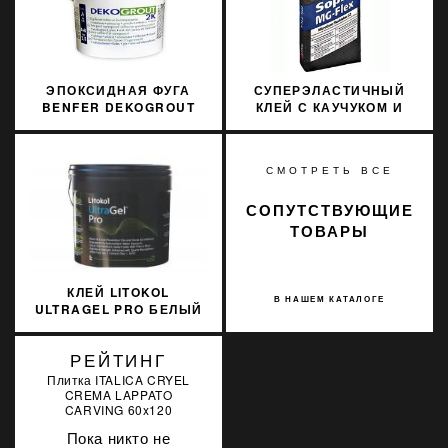
ЭПОКСИДНАЯ ФУГА
СУПЕРЭЛАСТИЧНЫЙ
BENFER DEKOGROUT
КЛЕЙ С КАУЧУКОМ И
EPOXY 44 BRIGHT
ЗВУКОИЗОЛИРУЮЩИМИ
WHITE 3 КГ
СВОЙСТВАМИ SOPRO
MG-FLEX 669/15 15КГ
СМОТРЕТЬ ВСЕ
СОПУТСТВУЮЩИЕ
ТОВАРЫ
КЛЕЙ LITOKOL
В НАШЕМ КАТАЛОГЕ
ULTRAGEL PRO БЕЛЫЙ
10 КГ D2TE
ULTGPROB0010
РЕЙТИНГ
Плитка ITALICA CRYEL
CREMA LAPPATO
CARVING 60x120
Пока никто не