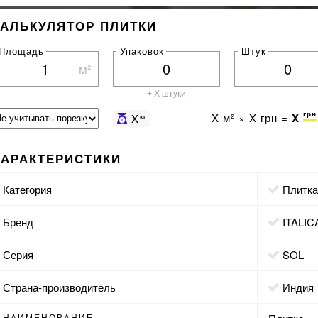
КАЛЬКУЛЯТОР ПЛИТКИ
Площадь
Упаковок
Штук
м²
+ X штуки
грн
X
м² ×
X
грн =
X
X
кг
ХАРАКТЕРИСТИКИ
Категория
Плитк
Бренд
ITALIC
Серия
SOL
Страна-производитель
Индия
НАИМЕНОВАНИЕ