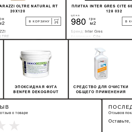
ARAZZI OLTRE NATURAL RT
ПЛИТКА INTER GRES CITE 6
20X120
128 032
ЦЕНА
980
рн
грн
В КОРЗИНУ
В 
м2
м2
ZZI
Бренд:
Inter Gres
LTRE
Коллекция:
Cite
зводитель:
Италия
Страна-производитель:
Украин
%
УЗНАТЬ СВОЮ СКИДКУ
УЗНАТЬ СВОЮ С
КУПИТЬ
КУПИТЬ
ЭПОКСИДНАЯ ФУГА
СРЕДСТВО ДЛЯ ОЧИСТКИ
BENFER DEKOGROUT
ОБЩЕГО ПРИМЕНЕНИЯ
EPOXY 85 ALMOND 3 КГ
SOPRO SR 716/1 1Л
ЗЫВ
ПОСЛЕ
 отзыв о товаре
Отзывов пока
Оставьте,