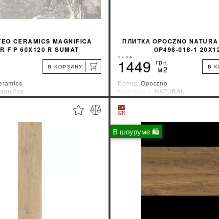
TEO CERAMICS MAGNIFICA
ПЛИТКА OPOCZNO NATURA
R F P 60X120 R SUMAT
OP498-018-1 20X1
ЦЕНА
1449
грн
В КОРЗИНУ
В 
м2
eramics
Бренд:
Opoczno
agnifica
Коллекция:
NATURAL
зводитель:
Украина
Страна-производитель:
Польша
%
УЗНАТЬ СВОЮ СКИДКУ
УЗНАТЬ СВОЮ С
В шоуруме 🛍
КУПИТЬ
КУПИТЬ