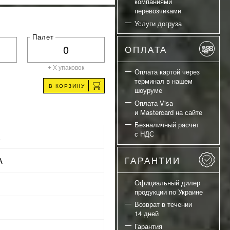
компаниями
перевозчиками
Услуги догруза
Палет
ОПЛАТА
+ X
упаковок
Оплата картой через
терминал в нашем
В КОРЗИНУ
шоуруме
Оплата Visa
и Mastercard на сайте
Безналичный расчет
с НДС
а
ГАРАНТИИ
A
Официальный дилер
продукции по Украине
Возврат в течении
14 дней
Гарантия