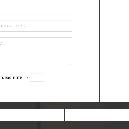
БЛИКУЕТСЯ)
С
 плюc пять →