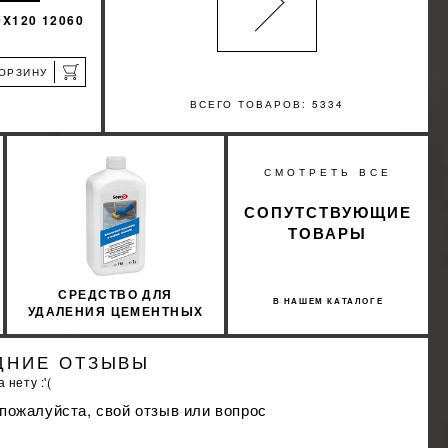
0X120 12060
КОРЗИНУ
ВСЕГО ТОВАРОВ: 5334
а
%
СМОТРЕТЬ ВСЕ
КИДКУ
СОПУТСТВУЮЩИЕ
ТОВАРЫ
СРЕДСТВО ДЛЯ
В НАШЕМ КАТАЛОГЕ
УДАЛЕНИЯ ЦЕМЕНТНЫХ
НАЛЕТОВ И ОСТАТКОВ
(КОНЦЕНТРАТ) SOPRO
ДНИЕ ОТЗЫВЫ
ZSE 718/1 1Л
 нету :'(
 пожалуйста, свой отзыв или вопрос