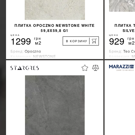
ПЛИТКА OPOCZNO NEWSTONE WHITE
ПЛИТКА 
59,8X59,8 G1
SILVE
ЦЕНА
ЦЕНА
1299
929
грн
грн
В КОРЗИНУ
м2
м2
Бренд:
Opoczno
Бренд:
Teo C
Коллекция:
NEWSTONE
Коллекция:
M
Страна-производитель:
Польша
Страна-прои
%
УЗНАТЬ СВОЮ СКИДКУ
КУПИТЬ