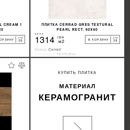
L CREAM 1
ПЛИТКА CERRAD GRES TEXTURAL
20
PEARL RECT. 60X60
ЦЕНА
1314
грн
КОРЗИНУ
В КОРЗИНУ
м2
Бренд:
Cerrad
Коллекция:
TEXTURAL
Страна-производитель:
Польша
%
%
КИДКУ
УЗНАТЬ СВОЮ СКИДКУ
КУПИТЬ ПЛИТКА
КУПИТЬ
МАТЕРИАЛ
КЕРАМОГРАНИТ