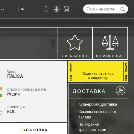
8
UA
00
В ИЗБРАННОЕ
В СРАВНЕНИЕ
Бренд
Скажите этот код
ITALICA
менеджеру
Страна-производитель
ДОСТАВКА
Индия
Курьерская доставка
Коллекция
SOL
Самовывоз с нашего
склада
По Украине
транспортными
УПАКОВКА