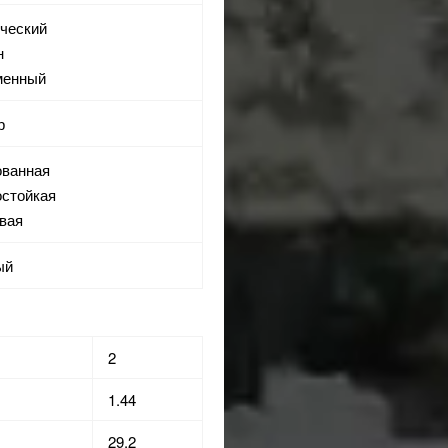
ический
н
еменный
р
ованная
остойкая
евая
ый
2
1.44
29.2