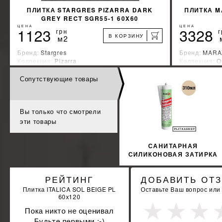
ПЛИТКА STARGRES PIZARRA DARK
ПЛИТКА M
GREY RECT SGR55-1 60X60
ЦЕНА
ЦЕНА
1123
3328
грн
г
В КОРЗИНУ
м2
Бренд:
Stargres
Бренд:
MARA
Коллекция:
Pizarra
Коллекция:
O
Страна-производитель:
Польша
Страна-прои
Сопутствующие товары
%
УЗНАТЬ СВОЮ СКИДКУ
КУПИТЬ
Вы только что смотрели
эти товары
САНИТАРНАЯ
СИЛИКОНОВАЯ ЗАТИРКА
SOPRO SILICON 054
310МЛ
РЕЙТИНГ
ДОБАВИТЬ ОТ
Плитка ITALICA SOL BEIGE PL
Оставьте Ваш вопрос или
60х120
Пока никто не оценивал
Будьте первыми :-)