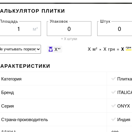
КАЛЬКУЛЯТОР ПЛИТКИ
Площадь
Упаковок
Штук
м²
+ X штуки
грн
X
м² ×
X
грн =
X
X
кг
ХАРАКТЕРИСТИКИ
Категория
Плитк
Бренд
ITALIC
Серия
ONYX
Страна-производитель
Индия
ДЛИНА