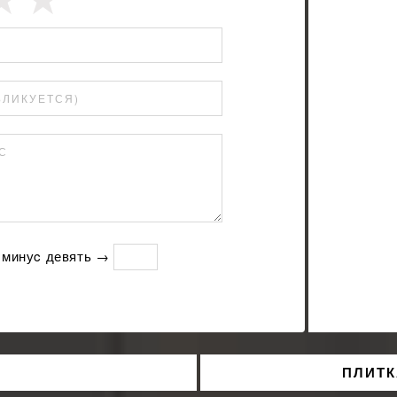
БЛИКУЕТСЯ)
С
 минуc девять →
ПЛИТК