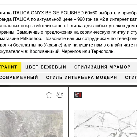
литка ITALICA ONYX BEIGE POLISHED 60x60 выбрать и приобре
ренда ITALICA по актуальной цене – 990 грн за м2 в интернет ка
апольных покрытий плиткашоп. Плитка для любых уголков дома 
краины. Заманчивые предложения на
керамическую плитку
и
ст
 магазине Plitkashop. Позвоните нашим сотрудникам по телефонн
звонки бесплатны по Украине) или напишите нам в онлайн-чате 
окупателям в: Кропивницкий, Чернигов или Тернополь.
ГРАНИТ
ЦВЕТ БЕЖЕВЫЙ
СТИЛИЗАЦИЯ МРАМОР
 СОВРЕМЕННЫЙ
СТИЛЬ ИНТЕРЬЕРА МОДЕРН
СТИ