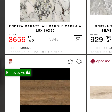
ПЛИТКА MARAZZI ALLMARBLE CAPRAIA
ПЛИТКА 
LUX 60X60
SILVE
ЦЕНА
ЦЕНА
3656
929
грн
грн
3848
м2
м2
Бренд:
Marazzi
Бренд:
Teo C
Коллекция:
ALLMARBLE CAPRAIA
Коллекция:
M
Страна-производитель:
Италия
Страна-прои
%
УЗНАТЬ СВОЮ СКИДКУ
В шоуруме 🛍
КУПИТЬ