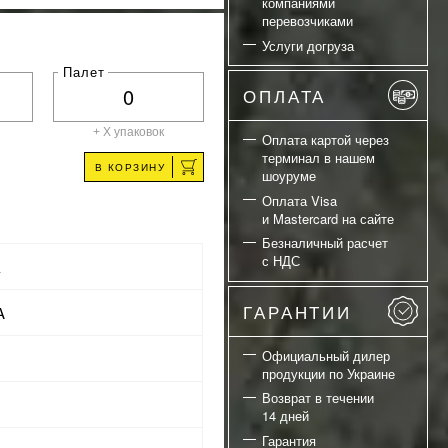
компаниями
перевозчиками
Услуги догруза
Палет
ОПЛАТА
+ X
упаковок
Оплата картой через
терминал в нашем
В КОРЗИНУ
шоуруме
Оплата Visa
и Mastercard на сайте
Безналичный расчет
с НДС
а
ГАРАНТИИ
A
Официальный дилер
продукции по Украине
Возврат в течении
14 дней
Гарантия