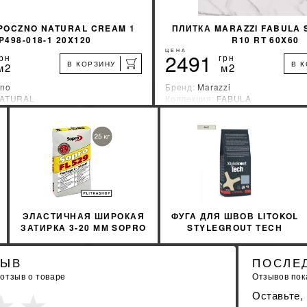
POCZNO NATURAL CREAM 1
ПЛИТКА MARAZZI FABULA 
P498-018-1 20X120
R10 RT 60X60
ЦЕНА
2491
рн
грн
В КОРЗИНУ
В 
м2
м2
no
Бренд:
Marazzi
ATURAL
Коллекция:
FABULA
зводитель:
Польша
Страна-производитель:
Италия
%
УЗНАТЬ СВОЮ СКИДКУ
УЗНАТЬ СВОЮ С
КУПИТЬ
КУПИТЬ
ЭЛАСТИЧНАЯ ШИРОКАЯ
ФУГА ДЛЯ ШВОВ LITOKOL
ЗАТИРКА 3-20 ММ SOPRO
STYLEGROUT TECH
FL529/25 25КГ
SGTCHIVR10063 3 КГ
IVORY 1 АЙВОРИ
ЗЫВ
ПОСЛЕ
 отзыв о товаре
Отзывов пока
Оставьте,