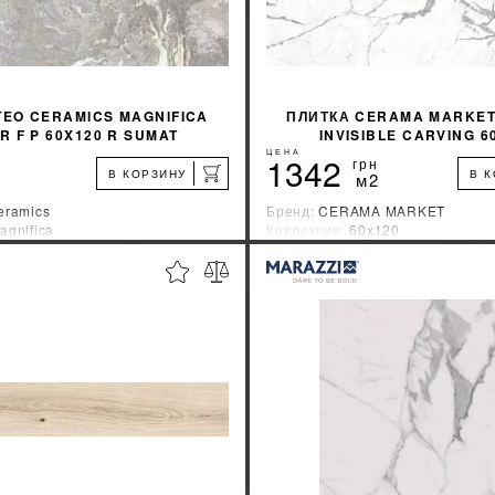
TEO CERAMICS MAGNIFICA
ПЛИТКА CERAMA MARKET
R F P 60X120 R SUMAT
INVISIBLE CARVING 6
ЦЕНА
1342
грн
В КОРЗИНУ
В 
м2
eramics
Бренд:
CERAMA MARKET
agnifica
Коллекция:
60x120
зводитель:
Украина
Страна-производитель:
Индия
%
УЗНАТЬ СВОЮ СКИДКУ
УЗНАТЬ СВОЮ С
КУПИТЬ
КУПИТЬ