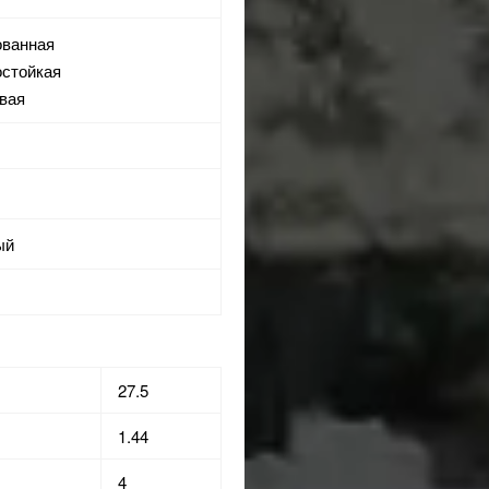
ованная
остойкая
евая
ый
27.5
1.44
4