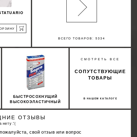
STATUARIO
КОРЗИНУ
ВСЕГО ТОВАРОВ: 5334
%
СМОТРЕТЬ ВСЕ
КИДКУ
СОПУТСТВУЮЩИЕ
ТОВАРЫ
БЫСТРОСОХНУЩИЙ
В НАШЕМ КАТАЛОГЕ
ВЫСОКОЭЛАСТИЧНЫЙ
КЛЕЙ SOPRO FKM 600
SILVER 15КГ
ДНИЕ ОТЗЫВЫ
 нету :'(
 пожалуйста, свой отзыв или вопрос