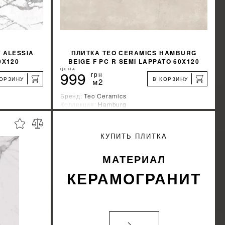
 ALESSIA
ПЛИТКА TEO CERAMICS HAMBURG
0Х120
BEIGE F PC R SEMI LAPPATO 60X120
ЦЕНА
999
грн
КОРЗИНУ
В КОРЗИНУ
м2
Бренд:
Teo Ceramics
Коллекция:
Hamburg
Страна-производитель:
Украина
%
%
КИДКУ
УЗНАТЬ СВОЮ СКИДКУ
КУПИТЬ ПЛИТКА
КУПИТЬ
МАТЕРИАЛ
КЕРАМОГРАНИТ