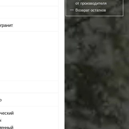
от производителя
Возврат остатков
огранит
я
р
ический
н
еменный