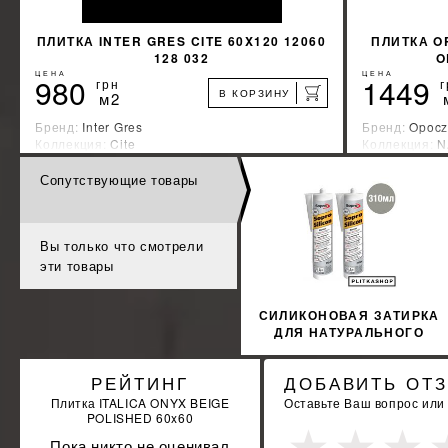
ПЛИТКА INTER GRES CITE 60X120 12060
ПЛИТКА O
128 032
O
ЦЕНА
ЦЕНА
980
1449
грн
г
В КОРЗИНУ
м2
Бренд:
Inter Gres
Бренд:
Opocz
Коллекция:
Cite
Коллекция:
N
Страна-производитель:
Украина
Страна-прои
Сопутствующие товары
%
УЗНАТЬ СВОЮ СКИДКУ
КУПИТЬ
Вы только что смотрели
эти товары
СИЛИКОНОВАЯ ЗАТИРКА
ДЛЯ НАТУРАЛЬНОГО
КАМНЯ SOPRO
MARMORSILICON 799
РЕЙТИНГ
ДОБАВИТЬ ОТ
310МЛ
Плитка ITALICA ONYX BEIGE
Оставьте Ваш вопрос или
POLISHED 60x60
Пока никто не оценивал