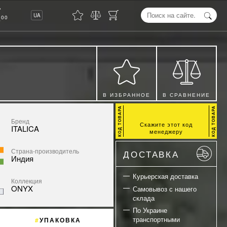
8
UA
00
В ИЗБРАННОЕ
В СРАВНЕНИЕ
Бренд
Скажите этот код
ITALICA
менеджеру
Страна-производитель
ДОСТАВКА
Индия
Курьерская доставка
Коллекция
ONYX
Самовывоз с нашего
склада
По Украине
транспортными
УПАКОВКА